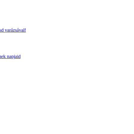
sd varázsával!
nek napjaid