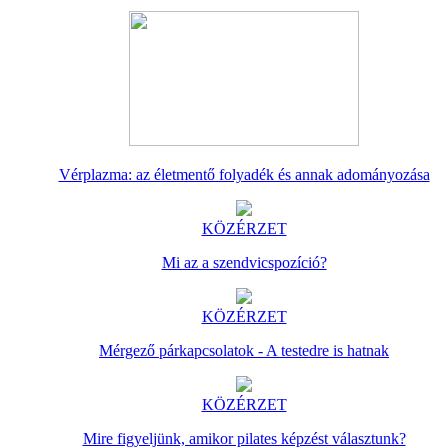
Vérplazma: az életmentő folyadék és annak adományozása
KÖZÉRZET
Mi az a szendvicspozíció?
KÖZÉRZET
Mérgező párkapcsolatok - A testedre is hatnak
KÖZÉRZET
Mire figyeljünk, amikor pilates képzést választunk?