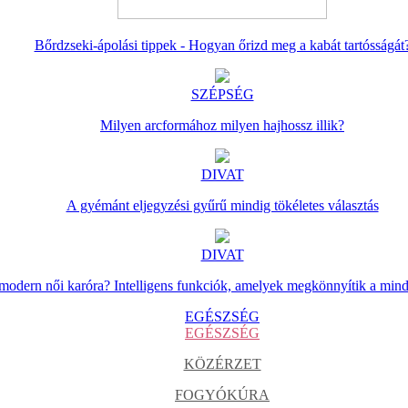
Bőrdzseki-ápolási tippek - Hogyan őrizd meg a kabát tartósságát
SZÉPSÉG
Milyen arcformához milyen hajhossz illik?
DIVAT
A gyémánt eljegyzési gyűrű mindig tökéletes választás
DIVAT
 modern női karóra? Intelligens funkciók, amelyek megkönnyítik a min
EGÉSZSÉG
EGÉSZSÉG
KÖZÉRZET
FOGYÓKÚRA