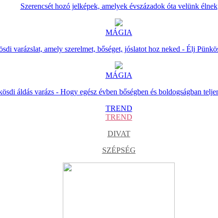
Szerencsét hozó jelképek, amelyek évszázadok óta velünk élnek
MÁGIA
sdi varázslat, amely szerelmet, bőséget, jóslatot hoz neked - Élj Pünkö
MÁGIA
ösdi áldás varázs - Hogy egész évben bőségben és boldogságban telje
TREND
TREND
DIVAT
SZÉPSÉG