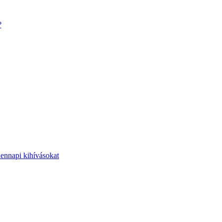
?
dennapi kihívásokat