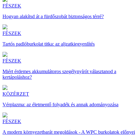
FÉSZEK
Hogyan alakítsd át a fürdőszobát biztonságos térré?
FÉSZEK
Tartós padlóburkolat titka: az aljzatkiegyenlítés
FÉSZEK
Miért érdemes akkumulátoros szegélynyírót választanod a
kertápoláshoz?
KÖZÉRZET
Vérplazma: az életmentő folyadék és annak adományozása
FÉSZEK
A modern környezetbarát megoldások - A WPC burkolatok előnyei