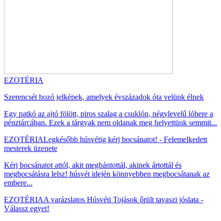
EZOTÉRIA
Szerencsét hozó jelképek, amelyek évszázadok óta velünk élnek
Egy patkó az ajtó fölött, piros szalag a csuklón, négylevelű lóhere a
pénztárcában. Ezek a tárgyak nem oldanak meg helyettünk semmit...
EZOTÉRIA
Legkésőbb húsvétig kérj bocsánatot! - Felemelkedett
mesterek üzenete
Kérj bocsánatot attól, akit megbántottál, akinek ártottál és
megbocsátásra lelsz! húsvét idején könnyebben megbocsátanak az
embere...
EZOTÉRIA
A varázslatos Húsvéti Tojások őrült tavaszi jóslata -
Válassz egyet!