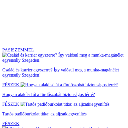
PASISZEMMEL
Család és karrier egyszerre? Így valósul meg a munka-magánélet
egyensúly Szegeden!
FÉSZEK
Hogyan alakítsd át a fürdőszobát biztonságos térré?
FÉSZEK
Tartós padlóburkolat titka: az aljzatkiegyenlítés
FÉSZEK