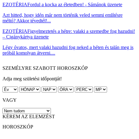
EZOTÉRIA
Fordul a kocka az életedben! - Sámánok üzenete
Azt hitted, hogy idén már nem történik veled semmi említésre
méltó? Akkor tévedtél!...
EZOTÉRIA
Figyelmeztetés a hétre: valaki a szemedbe fog hazudni!
– Cigánykártya üzenete
Légy óvatos, mert valaki hazudni fog neked a héten és talán meg is
próbál komolyan átverni....
SZEMÉLYRE SZABOTT HOROSZKÓP
Adja meg születési időpontját!
VAGY
KÉREM AZ ELEMZÉST
HOROSZKÓP