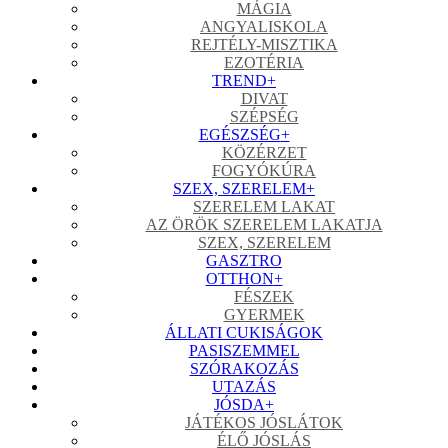
MÁGIA
ANGYALISKOLA
REJTÉLY-MISZTIKA
EZOTÉRIA
TREND
+
DIVAT
SZÉPSÉG
EGÉSZSÉG
+
KÖZÉRZET
FOGYÓKÚRA
SZEX, SZERELEM
+
SZERELEM LAKAT
AZ ÖRÖK SZERELEM LAKATJA
SZEX, SZERELEM
GASZTRO
OTTHON
+
FÉSZEK
GYERMEK
ÁLLATI CUKISÁGOK
PASISZEMMEL
SZÓRAKOZÁS
UTAZÁS
JÓSDA
+
JÁTÉKOS JÓSLÁTOK
ÉLŐ JÓSLÁS