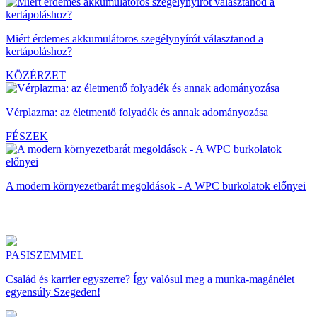
Miért érdemes akkumulátoros szegélynyírót választanod a
kertápoláshoz?
KÖZÉRZET
Vérplazma: az életmentő folyadék és annak adományozása
FÉSZEK
A modern környezetbarát megoldások - A WPC burkolatok előnyei
PASISZEMMEL
Család és karrier egyszerre? Így valósul meg a munka-magánélet
egyensúly Szegeden!