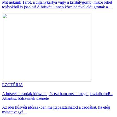
Mit nekünk Tarot, a cigánykártya vagy a kristálygömb, mikor lehet
tojásokból is jósolni! A húsvéti ünnep közeledtével előugrottak a...
EZOTÉRIA
A húsvét a csodák időszaka, és ezt hamarosan megtapasztalhatod! -
Atlantisz bölcseinek üzenete
Az idei húsvéti időszakban megtapasztalhatod a csodákat, ha elég
nyitott vagy!...