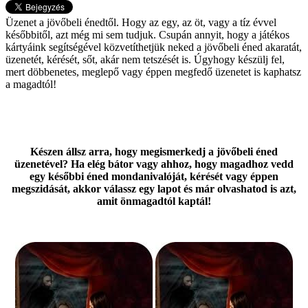
Üzenet a jövőbeli énedtől. Hogy az egy, az öt, vagy a tíz évvel
későbbitől, azt még mi sem tudjuk. Csupán annyit, hogy a játékos
kártyáink segítségével közvetíthetjük neked a jövőbeli éned akaratát,
üzenetét, kérését, sőt, akár nem tetszését is. Úgyhogy készülj fel,
mert döbbenetes, meglepő vagy éppen megfedő üzenetet is kaphatsz
a magadtól!
Készen állsz arra, hogy megismerkedj a jövőbeli éned
üzenetével? Ha elég bátor vagy ahhoz, hogy magadhoz vedd
egy későbbi éned mondanivalóját, kérését vagy éppen
megszidását, akkor válassz egy lapot és már olvashatod is azt,
amit önmagadtól kaptál!