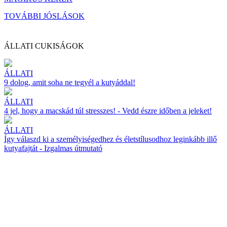
TOVÁBBI JÓSLÁSOK
ÁLLATI CUKISÁGOK
ÁLLATI
9 dolog, amit soha ne tegyél a kutyáddal!
ÁLLATI
4 jel, hogy a macskád túl stresszes! - Vedd észre időben a jeleket!
ÁLLATI
Így válaszd ki a személyiségedhez és életstílusodhoz leginkább illő
kutyafajtát - Izgalmas útmutató