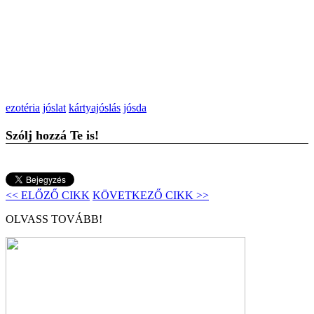
ezotéria
jóslat
kártyajóslás
jósda
Szólj hozzá Te is!
<< ELŐZŐ CIKK
KÖVETKEZŐ CIKK >>
OLVASS TOVÁBB!