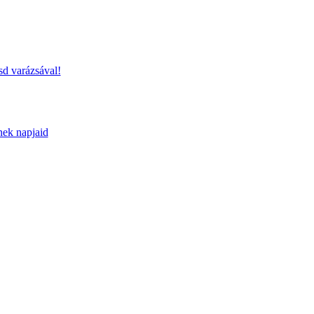
sd varázsával!
nek napjaid