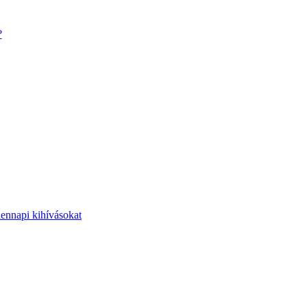
?
dennapi kihívásokat