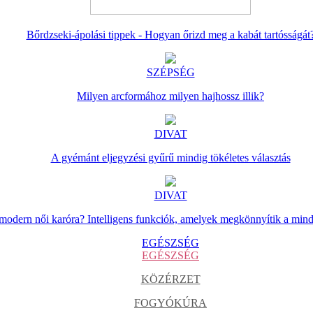
Bőrdzseki-ápolási tippek - Hogyan őrizd meg a kabát tartósságát
SZÉPSÉG
Milyen arcformához milyen hajhossz illik?
DIVAT
A gyémánt eljegyzési gyűrű mindig tökéletes választás
DIVAT
 modern női karóra? Intelligens funkciók, amelyek megkönnyítik a min
EGÉSZSÉG
EGÉSZSÉG
KÖZÉRZET
FOGYÓKÚRA