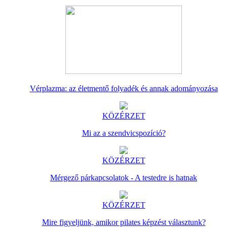
Vérplazma: az életmentő folyadék és annak adományozása
KÖZÉRZET
Mi az a szendvicspozíció?
KÖZÉRZET
Mérgező párkapcsolatok - A testedre is hatnak
KÖZÉRZET
Mire figyeljünk, amikor pilates képzést választunk?