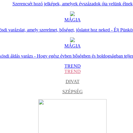
Szerencsét hozó jelképek, amelyek évszázadok óta velünk élnek
MÁGIA
sdi varázslat, amely szerelmet, bőséget, jóslatot hoz neked - Élj Pünkö
MÁGIA
ösdi áldás varázs - Hogy egész évben bőségben és boldogságban telje
TREND
TREND
DIVAT
SZÉPSÉG