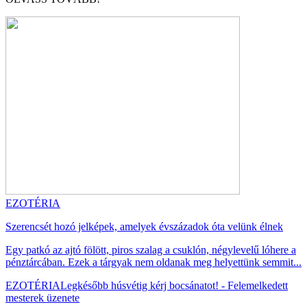
EZOTÉRIA
Szerencsét hozó jelképek, amelyek évszázadok óta velünk élnek
Egy patkó az ajtó fölött, piros szalag a csuklón, négylevelű lóhere a
pénztárcában. Ezek a tárgyak nem oldanak meg helyettünk semmit...
EZOTÉRIA
Legkésőbb húsvétig kérj bocsánatot! - Felemelkedett
mesterek üzenete