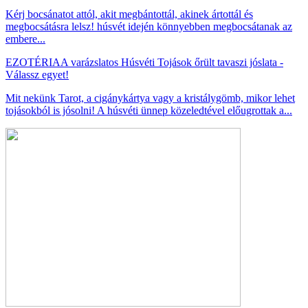
Kérj bocsánatot attól, akit megbántottál, akinek ártottál és
megbocsátásra lelsz! húsvét idején könnyebben megbocsátanak az
embere...
EZOTÉRIA
A varázslatos Húsvéti Tojások őrült tavaszi jóslata -
Válassz egyet!
Mit nekünk Tarot, a cigánykártya vagy a kristálygömb, mikor lehet
tojásokból is jósolni! A húsvéti ünnep közeledtével előugrottak a...