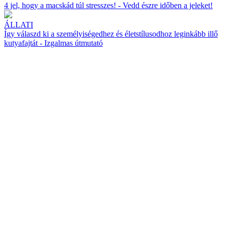
4 jel, hogy a macskád túl stresszes! - Vedd észre időben a jeleket!
ÁLLATI
Így válaszd ki a személyiségedhez és életstílusodhoz leginkább illő
kutyafajtát - Izgalmas útmutató