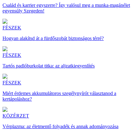
Család és karrier egyszerre? Így valósul meg a munka-magánélet
egyensúly Szegeden!
FÉSZEK
Hogyan alakítsd át a fürdőszobát biztonságos térré?
FÉSZEK
Tartós padlóburkolat titka: az aljzatkiegyenlítés
FÉSZEK
Miért érdemes akkumulátoros szegélynyírót választanod a
kertápoláshoz?
KÖZÉRZET
Vérplazma: az életmentő folyadék és annak adományozása