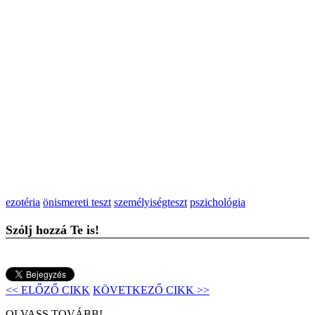
ezotéria
önismereti teszt
személyiségteszt
pszichológia
Szólj hozzá Te is!
<< ELŐZŐ CIKK
KÖVETKEZŐ CIKK >>
OLVASS TOVÁBB!