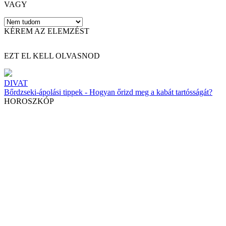
VAGY
KÉREM AZ ELEMZÉST
EZT EL KELL OLVASNOD
DIVAT
Bőrdzseki-ápolási tippek - Hogyan őrizd meg a kabát tartósságát?
HOROSZKÓP