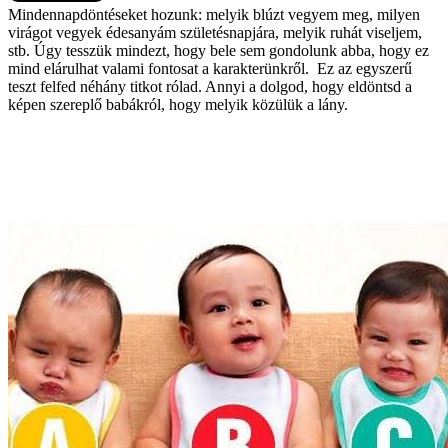
Mindennapdöntéseket hozunk: melyik blúzt vegyem meg, milyen
virágot vegyek édesanyám születésnapjára, melyik ruhát viseljem,
stb. Úgy tesszük mindezt, hogy bele sem gondolunk abba, hogy ez
mind elárulhat valami fontosat a karakterünkről. Ez az egyszerű
teszt felfed néhány titkot rólad. Annyi a dolgod, hogy eldöntsd a
képen szereplő babákról, hogy melyik közülük a lány.