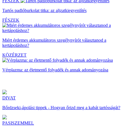
FÉSZEK
Tartós padlóburkolat titka: az aljzatkiegyenlítés
FÉSZEK
Miért érdemes akkumulátoros szegélynyírót választanod a
kertápoláshoz?
KÖZÉRZET
Vérplazma: az életmentő folyadék és annak adományozása
DIVAT
Bőrdzseki-ápolási tippek - Hogyan őrizd meg a kabát tartósságát?
PASISZEMMEL