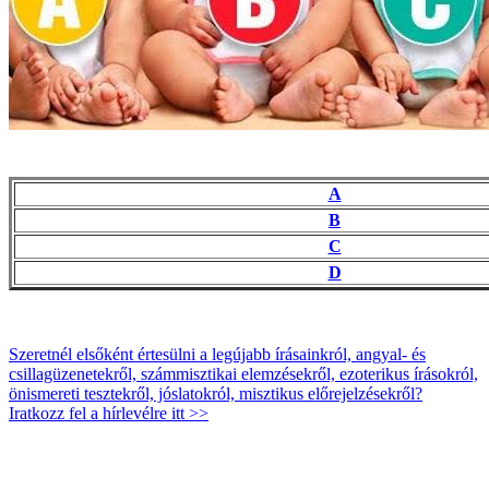
A
B
C
D
Szeretnél elsőként értesülni a legújabb írásainkról, angyal- és
csillagüzenetekről, számmisztikai elemzésekről, ezoterikus írásokról,
önismereti tesztekről, jóslatokról, misztikus előrejelzésekről?
Iratkozz fel a hírlevélre itt >>