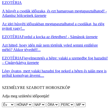
EZOTÉRIA
A húsvét a csodák időszaka, és ezt hamarosan megtapasztalhatod! -
Atlantisz bölcseinek üzenete
Az idei húsvéti időszakban megtapasztalhatod a csodákat, ha elég
nyitott vagy!...
EZOTÉRIA
Fordul a kocka az életedben! - Sámánok üzenete
Azt hitted, hogy idén már nem történik veled semmi említésre
méltó? Akkor tévedtél!...
EZOTÉRIA
Figyelmeztetés a hétre: valaki a szemedbe fog hazudni!
– Cigánykártya üzenete
Légy óvatos, mert valaki hazudni fog neked a héten és talán meg is
próbál komolyan átverni....
SZEMÉLYRE SZABOTT HOROSZKÓP
Adja meg születési időpontját!