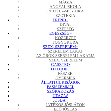
MÁGIA
ANGYALISKOLA
REJTÉLY-MISZTIKA
EZOTÉRIA
TREND
+
DIVAT
SZÉPSÉG
EGÉSZSÉG
+
KÖZÉRZET
FOGYÓKÚRA
SZEX, SZERELEM
+
SZERELEM LAKAT
AZ ÖRÖK SZERELEM LAKATJA
SZEX, SZERELEM
GASZTRO
OTTHON
+
FÉSZEK
GYERMEK
ÁLLATI CUKISÁGOK
PASISZEMMEL
SZÓRAKOZÁS
UTAZÁS
JÓSDA
+
JÁTÉKOS JÓSLÁTOK
ÉLŐ JÓSLÁS