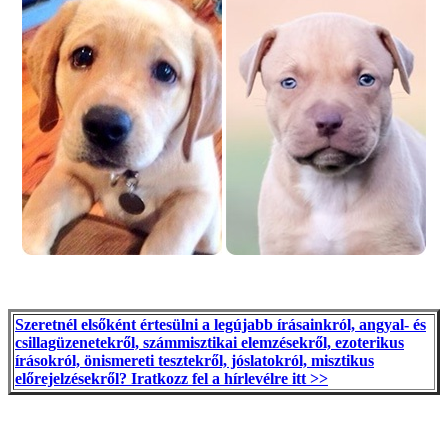
Szeretnél elsőként értesülni a legújabb írásainkról, angyal- és
csillagüzenetekről, számmisztikai elemzésekről, ezoterikus
írásokról, önismereti tesztekről, jóslatokról, misztikus
előrejelzésekről? Iratkozz fel a hírlevélre itt >>