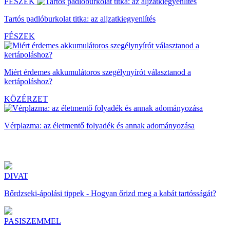
FÉSZEK
Tartós padlóburkolat titka: az aljzatkiegyenlítés
FÉSZEK
Miért érdemes akkumulátoros szegélynyírót választanod a
kertápoláshoz?
KÖZÉRZET
Vérplazma: az életmentő folyadék és annak adományozása
DIVAT
Bőrdzseki-ápolási tippek - Hogyan őrizd meg a kabát tartósságát?
PASISZEMMEL