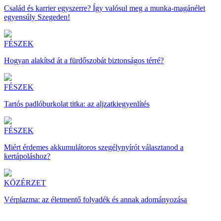
Család és karrier egyszerre? Így valósul meg a munka-magánélet
egyensúly Szegeden!
FÉSZEK
Hogyan alakítsd át a fürdőszobát biztonságos térré?
FÉSZEK
Tartós padlóburkolat titka: az aljzatkiegyenlítés
FÉSZEK
Miért érdemes akkumulátoros szegélynyírót választanod a
kertápoláshoz?
KÖZÉRZET
Vérplazma: az életmentő folyadék és annak adományozása