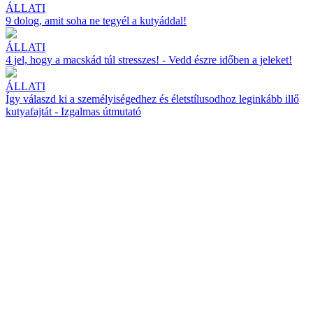
ÁLLATI
9 dolog, amit soha ne tegyél a kutyáddal!
ÁLLATI
4 jel, hogy a macskád túl stresszes! - Vedd észre időben a jeleket!
ÁLLATI
Így válaszd ki a személyiségedhez és életstílusodhoz leginkább illő
kutyafajtát - Izgalmas útmutató