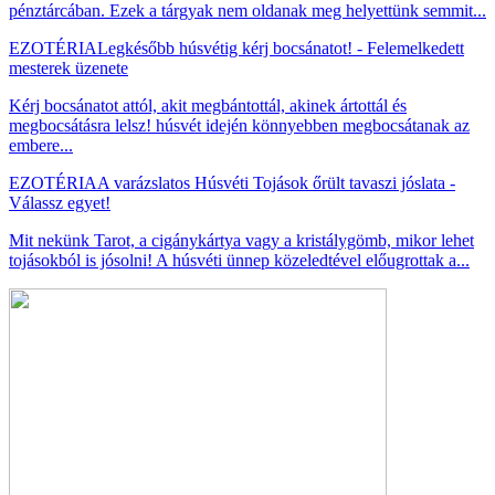
pénztárcában. Ezek a tárgyak nem oldanak meg helyettünk semmit...
EZOTÉRIA
Legkésőbb húsvétig kérj bocsánatot! - Felemelkedett
mesterek üzenete
Kérj bocsánatot attól, akit megbántottál, akinek ártottál és
megbocsátásra lelsz! húsvét idején könnyebben megbocsátanak az
embere...
EZOTÉRIA
A varázslatos Húsvéti Tojások őrült tavaszi jóslata -
Válassz egyet!
Mit nekünk Tarot, a cigánykártya vagy a kristálygömb, mikor lehet
tojásokból is jósolni! A húsvéti ünnep közeledtével előugrottak a...