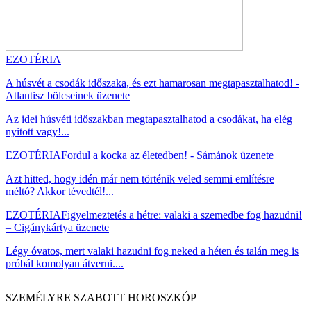
EZOTÉRIA
A húsvét a csodák időszaka, és ezt hamarosan megtapasztalhatod! -
Atlantisz bölcseinek üzenete
Az idei húsvéti időszakban megtapasztalhatod a csodákat, ha elég
nyitott vagy!...
EZOTÉRIA
Fordul a kocka az életedben! - Sámánok üzenete
Azt hitted, hogy idén már nem történik veled semmi említésre
méltó? Akkor tévedtél!...
EZOTÉRIA
Figyelmeztetés a hétre: valaki a szemedbe fog hazudni!
– Cigánykártya üzenete
Légy óvatos, mert valaki hazudni fog neked a héten és talán meg is
próbál komolyan átverni....
SZEMÉLYRE SZABOTT HOROSZKÓP