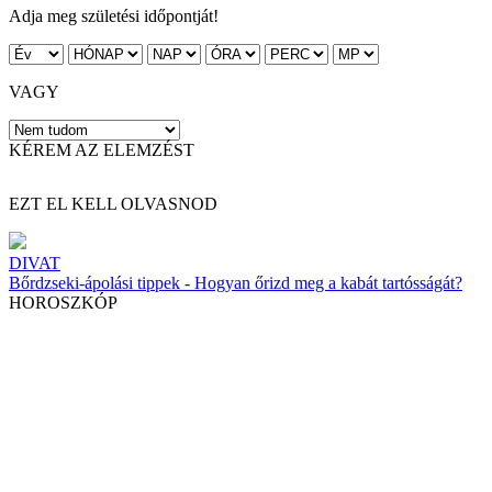
Adja meg születési időpontját!
VAGY
KÉREM AZ ELEMZÉST
EZT EL KELL OLVASNOD
DIVAT
Bőrdzseki-ápolási tippek - Hogyan őrizd meg a kabát tartósságát?
HOROSZKÓP