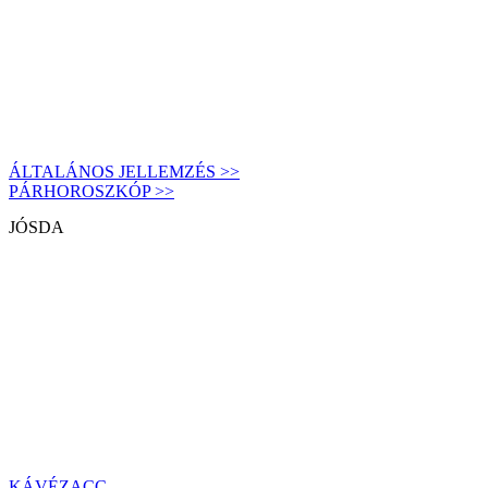
ÁLTALÁNOS JELLEMZÉS >>
PÁRHOROSZKÓP >>
JÓSDA
KÁVÉZACC