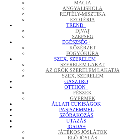
MÁGIA
ANGYALISKOLA
REJTÉLY-MISZTIKA
EZOTÉRIA
TREND
+
DIVAT
SZÉPSÉG
EGÉSZSÉG
+
KÖZÉRZET
FOGYÓKÚRA
SZEX, SZERELEM
+
SZERELEM LAKAT
AZ ÖRÖK SZERELEM LAKATJA
SZEX, SZERELEM
GASZTRO
OTTHON
+
FÉSZEK
GYERMEK
ÁLLATI CUKISÁGOK
PASISZEMMEL
SZÓRAKOZÁS
UTAZÁS
JÓSDA
+
JÁTÉKOS JÓSLÁTOK
ÉLŐ JÓSLÁS