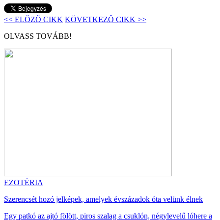
<< ELŐZŐ CIKK
KÖVETKEZŐ CIKK >>
OLVASS TOVÁBB!
EZOTÉRIA
Szerencsét hozó jelképek, amelyek évszázadok óta velünk élnek
Egy patkó az ajtó fölött, piros szalag a csuklón, négylevelű lóhere a