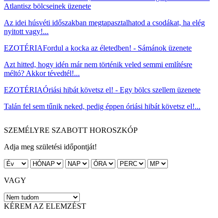
Atlantisz bölcseinek üzenete
Az idei húsvéti időszakban megtapasztalhatod a csodákat, ha elég
nyitott vagy!...
EZOTÉRIA
Fordul a kocka az életedben! - Sámánok üzenete
Azt hitted, hogy idén már nem történik veled semmi említésre
méltó? Akkor tévedtél!...
EZOTÉRIA
Óriási hibát követsz el! - Egy bölcs szellem üzenete
Talán fel sem tűnik neked, pedig éppen óriási hibát követsz el!...
SZEMÉLYRE SZABOTT HOROSZKÓP
Adja meg születési időpontját!
VAGY
KÉREM AZ ELEMZÉST