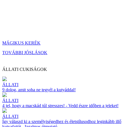
MÁGIKUS KERÉK
TOVÁBBI JÓSLÁSOK
ÁLLATI CUKISÁGOK
ÁLLATI
9 dolog, amit soha ne tegyél a kutyáddal!
ÁLLATI
4 jel, hogy a macskád túl stresszes! - Vedd észre időben a jeleket!
ÁLLATI
Így válaszd ki a személyiségedhez és életstílusodhoz leginkább illő
kutyafajtát - Izgalmas útmutató