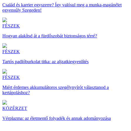
Család és karrier egyszerre? Így valósul meg a munka-magánélet
egyensúly Szegeden!
FÉSZEK
Hogyan alakítsd át a fürdőszobát biztonságos térré?
FÉSZEK
Tartós padlóburkolat titka: az aljzatkiegyenlítés
FÉSZEK
Miért érdemes akkumulátoros szegélynyírót választanod a
kertápoláshoz?
KÖZÉRZET
Vérplazma: az életmentő folyadék és annak adományozása