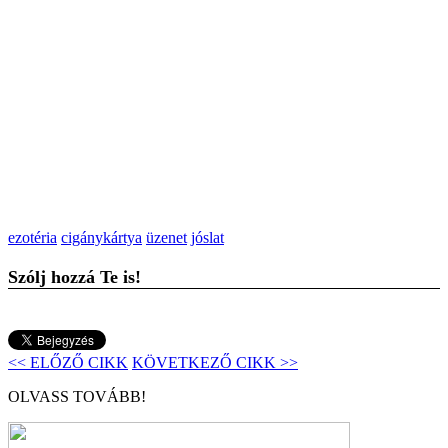
ezotéria
cigánykártya
üzenet
jóslat
Szólj hozzá Te is!
<< ELŐZŐ CIKK
KÖVETKEZŐ CIKK >>
OLVASS TOVÁBB!