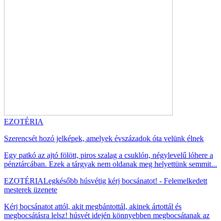
EZOTÉRIA
Szerencsét hozó jelképek, amelyek évszázadok óta velünk élnek
Egy patkó az ajtó fölött, piros szalag a csuklón, négylevelű lóhere a
pénztárcában. Ezek a tárgyak nem oldanak meg helyettünk semmit...
EZOTÉRIA
Legkésőbb húsvétig kérj bocsánatot! - Felemelkedett
mesterek üzenete
Kérj bocsánatot attól, akit megbántottál, akinek ártottál és
megbocsátásra lelsz! húsvét idején könnyebben megbocsátanak az