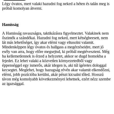
Légy óvatos, mert valaki hazudni fog neked a héten és talán meg is
próbál komolyan átverni.
Hamisság
A Hamisság ravaszságra, taktikázásra figyelmeztet. Valakinek nem
őszinték a szándékai. Hazudni fog neked, mert kétségbeesett, nem
lát más lehetőséget, így akar elérni vagy eltusolni valamit.
Mindenképpen légy óvatos és hallgass a megérzéseidre, mert jó
esély van arra, hogy előre megsejtsd, ki próbál megtéveszteni. Még
ha kellemetlennek is érzed a helyzetet, akkor se dugd homokba a
fejedet. Ez lehet valaki a közvetlen környezetedből vagy
éppenséggel egy ismerős, akár idegen is, aki túl ígéretes dologgal
kecsegtet. Meglehet, hogy hazugság révén akar valamit elkendőzni,
elérni, jobb pozícióba kerülni, akár pénzt kicsalni tőled. Hosszú
távon még komolyabb következményei lehetnek, ezért nézz szembe
az igazsággal.