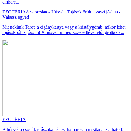
embere...
EZOTÉRIA
A varázslatos Húsvéti Tojások őrült tavaszi jóslata -
Válassz egyet!
Mit nekünk Tarot, a cigánykártya vagy a kristálygömb, mikor lehet
tojásokból is jósolni! A húsvéti ünnep közeledtével előugrottak a...
EZOTÉRIA
A húsvét a csodák időszaka, és ezt hamarosan megtapasztalhatod! -