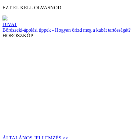
EZT EL KELL OLVASNOD
DIVAT
Bőrdzseki-ápolási tippek - Hogyan őrizd meg a kabát tartósságát?
HOROSZKÓP
ÁLTALÁNOS JELLEMZÉS >>