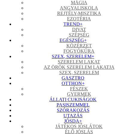
MÁGIA
ANGYALISKOLA
REJTÉLY-MISZTIKA
EZOTÉRIA
TREND
+
DIVAT
SZÉPSÉG
EGÉSZSÉG
+
KÖZÉRZET
FOGYÓKÚRA
SZEX, SZERELEM
+
SZERELEM LAKAT
AZ ÖRÖK SZERELEM LAKATJA
SZEX, SZERELEM
GASZTRO
OTTHON
+
FÉSZEK
GYERMEK
ÁLLATI CUKISÁGOK
PASISZEMMEL
SZÓRAKOZÁS
UTAZÁS
JÓSDA
+
JÁTÉKOS JÓSLÁTOK
ÉLŐ JÓSLÁS