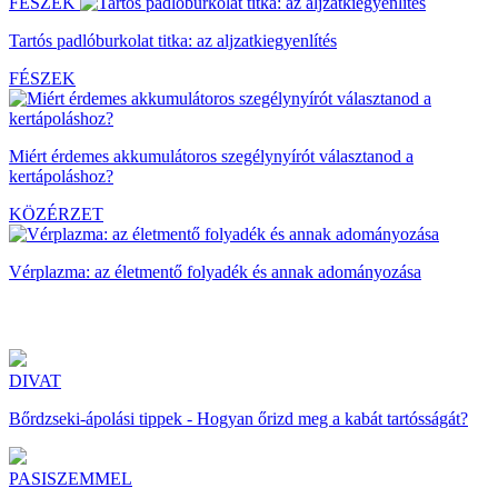
FÉSZEK
Tartós padlóburkolat titka: az aljzatkiegyenlítés
FÉSZEK
Miért érdemes akkumulátoros szegélynyírót választanod a
kertápoláshoz?
KÖZÉRZET
Vérplazma: az életmentő folyadék és annak adományozása
DIVAT
Bőrdzseki-ápolási tippek - Hogyan őrizd meg a kabát tartósságát?
PASISZEMMEL