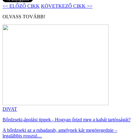
<< ELŐZŐ CIKK
KÖVETKEZŐ CIKK >>
OLVASS TOVÁBB!
DIVAT
Bőrdzseki-ápolási tippek - Hogyan őrizd meg a kabát tartósságát?
A bőrdzseki az a ruhadarab, amelynek kár megöregednie –
legalábbis rosszul....