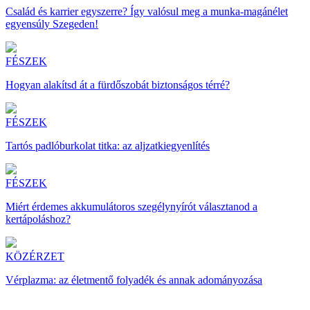
Család és karrier egyszerre? Így valósul meg a munka-magánélet
egyensúly Szegeden!
FÉSZEK
Hogyan alakítsd át a fürdőszobát biztonságos térré?
FÉSZEK
Tartós padlóburkolat titka: az aljzatkiegyenlítés
FÉSZEK
Miért érdemes akkumulátoros szegélynyírót választanod a
kertápoláshoz?
KÖZÉRZET
Vérplazma: az életmentő folyadék és annak adományozása