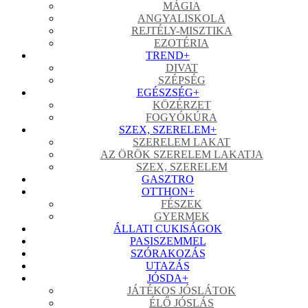
MÁGIA
ANGYALISKOLA
REJTÉLY-MISZTIKA
EZOTÉRIA
TREND
+
DIVAT
SZÉPSÉG
EGÉSZSÉG
+
KÖZÉRZET
FOGYÓKÚRA
SZEX, SZERELEM
+
SZERELEM LAKAT
AZ ÖRÖK SZERELEM LAKATJA
SZEX, SZERELEM
GASZTRO
OTTHON
+
FÉSZEK
GYERMEK
ÁLLATI CUKISÁGOK
PASISZEMMEL
SZÓRAKOZÁS
UTAZÁS
JÓSDA
+
JÁTÉKOS JÓSLÁTOK
ÉLŐ JÓSLÁS