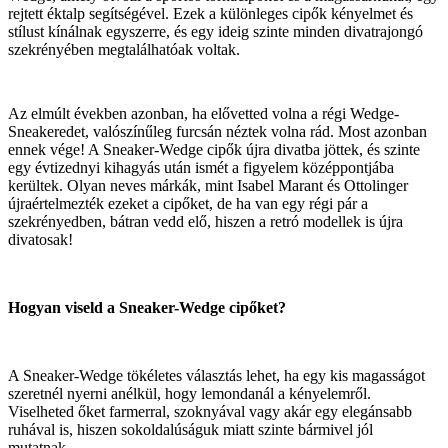
rejtett éktalp segítségével. Ezek a különleges cipők kényelmet és
stílust kínálnak egyszerre, és egy ideig szinte minden divatrajongó
szekrényében megtalálhatóak voltak.
Az elmúlt években azonban, ha elővetted volna a régi Wedge-
Sneakeredet, valószínűleg furcsán néztek volna rád. Most azonban
ennek vége! A Sneaker-Wedge cipők újra divatba jöttek, és szinte
egy évtizednyi kihagyás után ismét a figyelem középpontjába
kerültek. Olyan neves márkák, mint Isabel Marant és Ottolinger
újraértelmezték ezeket a cipőket, de ha van egy régi pár a
szekrényedben, bátran vedd elő, hiszen a retró modellek is újra
divatosak!
Hogyan viseld a Sneaker-Wedge cipőket?
A Sneaker-Wedge tökéletes választás lehet, ha egy kis magasságot
szeretnél nyerni anélkül, hogy lemondanál a kényelemről.
Viselheted őket farmerral, szoknyával vagy akár egy elegánsabb
ruhával is, hiszen sokoldalúságuk miatt szinte bármivel jól
mutatnak.