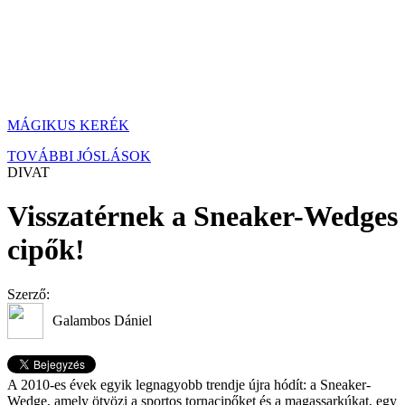
MÁGIKUS KERÉK
TOVÁBBI JÓSLÁSOK
DIVAT
Visszatérnek a Sneaker-Wedges
cipők!
Szerző:
Galambos Dániel
A 2010-es évek egyik legnagyobb trendje újra hódít: a Sneaker-
Wedge, amely ötvözi a sportos tornacipőket és a magassarkúkat, egy