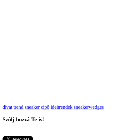
divat
trend
sneaker
cipő
ideitrendek
sneakerwedges
Szólj hozzá Te is!