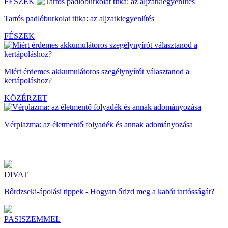
FÉSZEK
Tartós padlóburkolat titka: az aljzatkiegyenlítés
FÉSZEK
Miért érdemes akkumulátoros szegélynyírót választanod a
kertápoláshoz?
KÖZÉRZET
Vérplazma: az életmentő folyadék és annak adományozása
DIVAT
Bőrdzseki-ápolási tippek - Hogyan őrizd meg a kabát tartósságát?
PASISZEMMEL