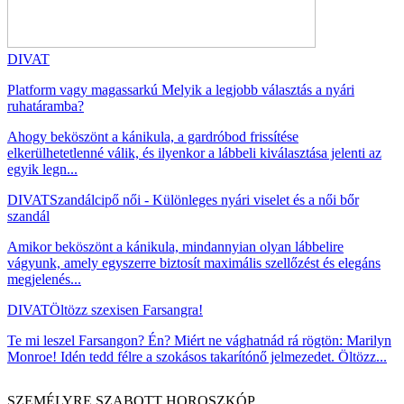
DIVAT
Platform vagy magassarkú Melyik a legjobb választás a nyári
ruhatáramba?
Ahogy beköszönt a kánikula, a gardróbod frissítése
elkerülhetetlenné válik, és ilyenkor a lábbeli kiválasztása jelenti az
egyik legn...
DIVAT
Szandálcipő női - Különleges nyári viselet és a női bőr
szandál
Amikor beköszönt a kánikula, mindannyian olyan lábbelire
vágyunk, amely egyszerre biztosít maximális szellőzést és elegáns
megjelenés...
DIVAT
Öltözz szexisen Farsangra!
Te mi leszel Farsangon? Én? Miért ne vághatnád rá rögtön: Marilyn
Monroe! Idén tedd félre a szokásos takarítónő jelmezedet. Öltözz...
SZEMÉLYRE SZABOTT HOROSZKÓP