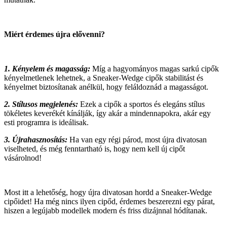
Miért érdemes újra elővenni?
1. Kényelem és magasság:
Míg a hagyományos magas sarkú cipők
kényelmetlenek lehetnek, a Sneaker-Wedge cipők stabilitást és
kényelmet biztosítanak anélkül, hogy feláldoznád a magasságot.
2. Stílusos megjelenés:
Ezek a cipők a sportos és elegáns stílus
tökéletes keverékét kínálják, így akár a mindennapokra, akár egy
esti programra is ideálisak.
3. Újrahasznosítás:
Ha van egy régi párod, most újra divatosan
viselheted, és még fenntartható is, hogy nem kell új cipőt
vásárolnod!
Most itt a lehetőség, hogy újra divatosan hordd a Sneaker-Wedge
cipőidet! Ha még nincs ilyen cipőd, érdemes beszerezni egy párat,
hiszen a legújabb modellek modern és friss dizájnnal hódítanak.