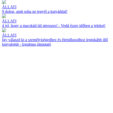
ÁLLATI
9 dolog, amit soha ne tegyél a kutyáddal!
ÁLLATI
4 jel, hogy a macskád túl stresszes! - Vedd észre időben a jeleket!
ÁLLATI
Így válaszd ki a személyiségedhez és életstílusodhoz leginkább illő
kutyafajtát - Izgalmas útmutató