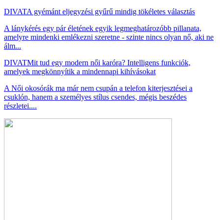
DIVAT
A gyémánt eljegyzési gyűrű mindig tökéletes választás
A lánykérés egy pár életének egyik legmeghatározóbb pillanata,
amelyre mindenki emlékezni szeretne - szinte nincs olyan nő, aki ne
álm...
DIVAT
Mit tud egy modern női karóra? Intelligens funkciók,
amelyek megkönnyítik a mindennapi kihívásokat
A Női okosórák ma már nem csupán a telefon kiterjesztései a
csuklón, hanem a személyes stílus csendes, mégis beszédes
részletei....