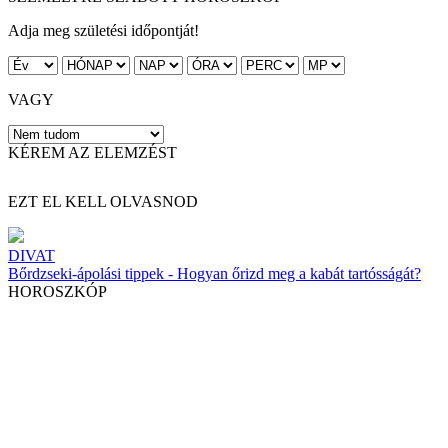
Adja meg születési időpontját!
VAGY
KÉREM AZ ELEMZÉST
EZT EL KELL OLVASNOD
DIVAT
Bőrdzseki-ápolási tippek - Hogyan őrizd meg a kabát tartósságát?
HOROSZKÓP