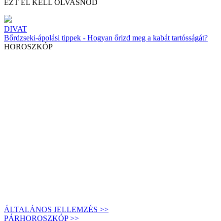
EZT EL KELL OLVASNOD
DIVAT
Bőrdzseki-ápolási tippek - Hogyan őrizd meg a kabát tartósságát?
HOROSZKÓP
ÁLTALÁNOS JELLEMZÉS >>
PÁRHOROSZKÓP >>