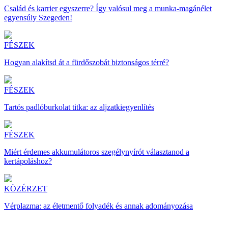
Család és karrier egyszerre? Így valósul meg a munka-magánélet
egyensúly Szegeden!
FÉSZEK
Hogyan alakítsd át a fürdőszobát biztonságos térré?
FÉSZEK
Tartós padlóburkolat titka: az aljzatkiegyenlítés
FÉSZEK
Miért érdemes akkumulátoros szegélynyírót választanod a
kertápoláshoz?
KÖZÉRZET
Vérplazma: az életmentő folyadék és annak adományozása