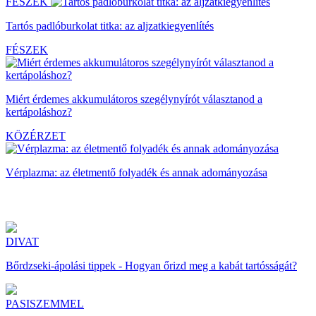
FÉSZEK
Tartós padlóburkolat titka: az aljzatkiegyenlítés
FÉSZEK
Miért érdemes akkumulátoros szegélynyírót választanod a
kertápoláshoz?
KÖZÉRZET
Vérplazma: az életmentő folyadék és annak adományozása
DIVAT
Bőrdzseki-ápolási tippek - Hogyan őrizd meg a kabát tartósságát?
PASISZEMMEL