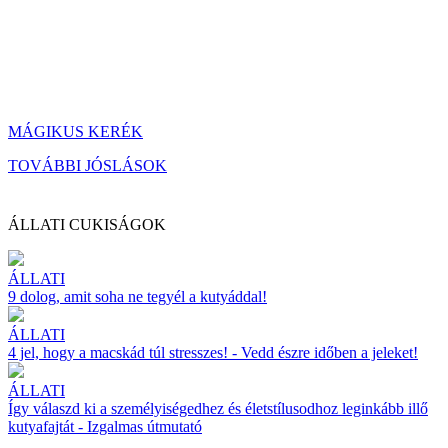
MÁGIKUS KERÉK
TOVÁBBI JÓSLÁSOK
ÁLLATI CUKISÁGOK
ÁLLATI
9 dolog, amit soha ne tegyél a kutyáddal!
ÁLLATI
4 jel, hogy a macskád túl stresszes! - Vedd észre időben a jeleket!
ÁLLATI
Így válaszd ki a személyiségedhez és életstílusodhoz leginkább illő
kutyafajtát - Izgalmas útmutató