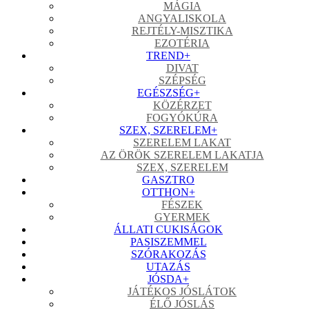
MÁGIA
ANGYALISKOLA
REJTÉLY-MISZTIKA
EZOTÉRIA
TREND
+
DIVAT
SZÉPSÉG
EGÉSZSÉG
+
KÖZÉRZET
FOGYÓKÚRA
SZEX, SZERELEM
+
SZERELEM LAKAT
AZ ÖRÖK SZERELEM LAKATJA
SZEX, SZERELEM
GASZTRO
OTTHON
+
FÉSZEK
GYERMEK
ÁLLATI CUKISÁGOK
PASISZEMMEL
SZÓRAKOZÁS
UTAZÁS
JÓSDA
+
JÁTÉKOS JÓSLÁTOK
ÉLŐ JÓSLÁS