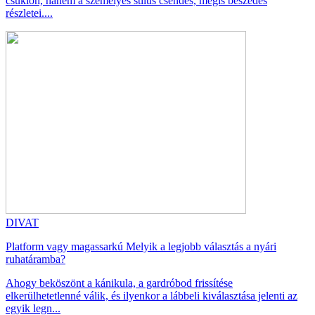
csuklón, hanem a személyes stílus csendes, mégis beszédes
részletei....
DIVAT
Platform vagy magassarkú Melyik a legjobb választás a nyári
ruhatáramba?
Ahogy beköszönt a kánikula, a gardróbod frissítése
elkerülhetetlenné válik, és ilyenkor a lábbeli kiválasztása jelenti az
egyik legn...