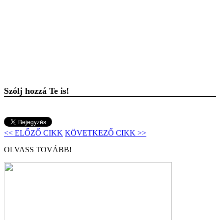
Szólj hozzá Te is!
<< ELŐZŐ CIKK
KÖVETKEZŐ CIKK >>
OLVASS TOVÁBB!