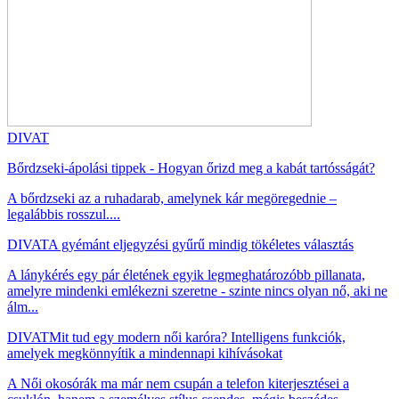
DIVAT
Bőrdzseki-ápolási tippek - Hogyan őrizd meg a kabát tartósságát?
A bőrdzseki az a ruhadarab, amelynek kár megöregednie –
legalábbis rosszul....
DIVAT
A gyémánt eljegyzési gyűrű mindig tökéletes választás
A lánykérés egy pár életének egyik legmeghatározóbb pillanata,
amelyre mindenki emlékezni szeretne - szinte nincs olyan nő, aki ne
álm...
DIVAT
Mit tud egy modern női karóra? Intelligens funkciók,
amelyek megkönnyítik a mindennapi kihívásokat
A Női okosórák ma már nem csupán a telefon kiterjesztései a