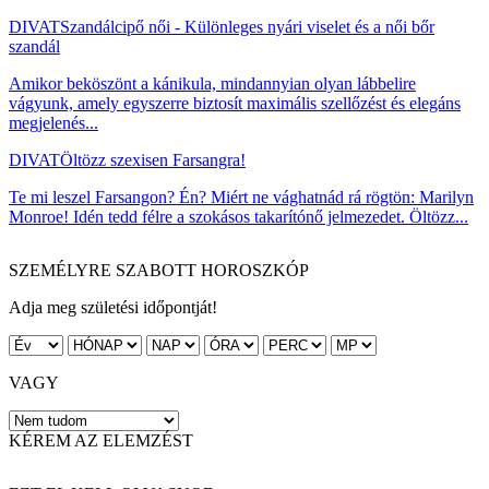
DIVAT
Szandálcipő női - Különleges nyári viselet és a női bőr
szandál
Amikor beköszönt a kánikula, mindannyian olyan lábbelire
vágyunk, amely egyszerre biztosít maximális szellőzést és elegáns
megjelenés...
DIVAT
Öltözz szexisen Farsangra!
Te mi leszel Farsangon? Én? Miért ne vághatnád rá rögtön: Marilyn
Monroe! Idén tedd félre a szokásos takarítónő jelmezedet. Öltözz...
SZEMÉLYRE SZABOTT HOROSZKÓP
Adja meg születési időpontját!
VAGY
KÉREM AZ ELEMZÉST