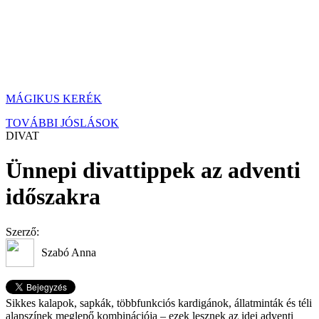
MÁGIKUS KERÉK
TOVÁBBI JÓSLÁSOK
DIVAT
Ünnepi divattippek az adventi
időszakra
Szerző:
Szabó Anna
Sikkes kalapok, sapkák, többfunkciós kardigánok, állatminták és téli
alapszínek meglepő kombinációja – ezek lesznek az idei adventi