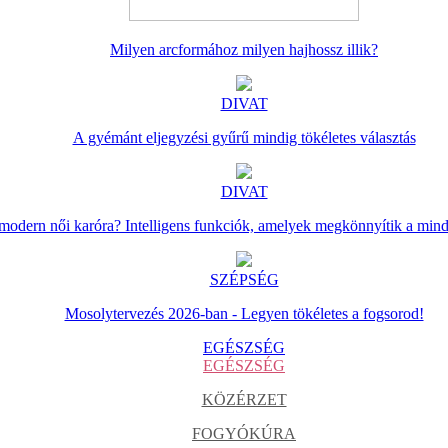
Milyen arcformához milyen hajhossz illik?
DIVAT
A gyémánt eljegyzési gyűrű mindig tökéletes választás
DIVAT
 modern női karóra? Intelligens funkciók, amelyek megkönnyítik a min
SZÉPSÉG
Mosolytervezés 2026-ban - Legyen tökéletes a fogsorod!
EGÉSZSÉG
EGÉSZSÉG
KÖZÉRZET
FOGYÓKÚRA