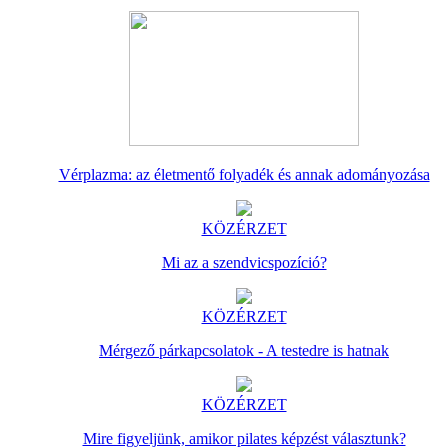
Vérplazma: az életmentő folyadék és annak adományozása
KÖZÉRZET
Mi az a szendvicspozíció?
KÖZÉRZET
Mérgező párkapcsolatok - A testedre is hatnak
KÖZÉRZET
Mire figyeljünk, amikor pilates képzést választunk?