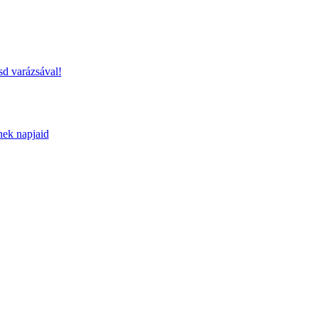
sd varázsával!
nek napjaid