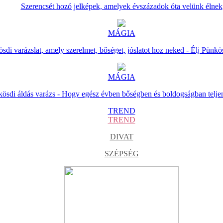
Szerencsét hozó jelképek, amelyek évszázadok óta velünk élnek
MÁGIA
sdi varázslat, amely szerelmet, bőséget, jóslatot hoz neked - Élj Pünkö
MÁGIA
ösdi áldás varázs - Hogy egész évben bőségben és boldogságban telje
TREND
TREND
DIVAT
SZÉPSÉG