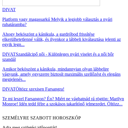
DIVAT
Platform vagy magassarkú Melyik a legjobb választás a nyári
ruhatáramba?
Ahogy beköszönt a kánikula, a gardróbod frissítése
elkerülhetetlenné válik, és ilyenkor a lábbeli kiválasztása jelenti az
egyik legn...
DIVAT
Szandálcipő női - Különleges nyári viselet és a női bőr
szandál
Amikor beköszönt a kánikula, mindannyian olyan lábbelire
vágyunk, amely egyszerre biztosít maximális szellőzést és elegáns
megjelenés...
DIVAT
Öltözz szexisen Farsangra!
Te mi leszel Farsangon? Én? Miért ne vághatnád rá rögtön: Marilyn
Monroe! Idén tedd félre a szokásos takarítónő jelmezedet. Öltözz...
SZEMÉLYRE SZABOTT HOROSZKÓP
Adja meg születési időpontját!