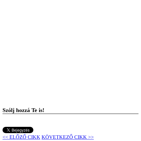
Szólj hozzá Te is!
<< ELŐZŐ CIKK
KÖVETKEZŐ CIKK >>