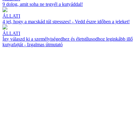
9 dolog, amit soha ne tegyél a kutyáddal!
ÁLLATI
4 jel, hogy a macskád túl stresszes! - Vedd észre időben a jeleket!
ÁLLATI
Így válaszd ki a személyiségedhez és életstílusodhoz leginkább illő
kutyafajtát - Izgalmas útmutató