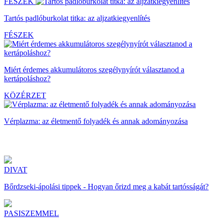
FÉSZEK
Tartós padlóburkolat titka: az aljzatkiegyenlítés
FÉSZEK
Miért érdemes akkumulátoros szegélynyírót választanod a
kertápoláshoz?
KÖZÉRZET
Vérplazma: az életmentő folyadék és annak adományozása
DIVAT
Bőrdzseki-ápolási tippek - Hogyan őrizd meg a kabát tartósságát?
PASISZEMMEL