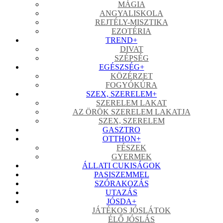
MÁGIA
ANGYALISKOLA
REJTÉLY-MISZTIKA
EZOTÉRIA
TREND
+
DIVAT
SZÉPSÉG
EGÉSZSÉG
+
KÖZÉRZET
FOGYÓKÚRA
SZEX, SZERELEM
+
SZERELEM LAKAT
AZ ÖRÖK SZERELEM LAKATJA
SZEX, SZERELEM
GASZTRO
OTTHON
+
FÉSZEK
GYERMEK
ÁLLATI CUKISÁGOK
PASISZEMMEL
SZÓRAKOZÁS
UTAZÁS
JÓSDA
+
JÁTÉKOS JÓSLÁTOK
ÉLŐ JÓSLÁS