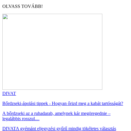
OLVASS TOVÁBB!
DIVAT
Bőrdzseki-ápolási tippek - Hogyan őrizd meg a kabát tartósságát?
A bőrdzseki az a ruhadarab, amelynek kár megöregednie –
legalábbis rosszul....
DIVAT
A gyémánt eljegyzési gyűrű mindig tökéletes választás