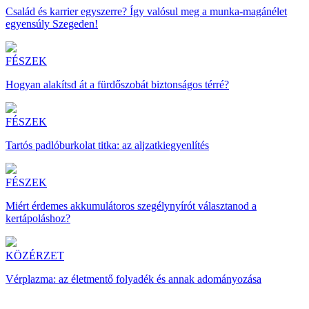
Család és karrier egyszerre? Így valósul meg a munka-magánélet
egyensúly Szegeden!
FÉSZEK
Hogyan alakítsd át a fürdőszobát biztonságos térré?
FÉSZEK
Tartós padlóburkolat titka: az aljzatkiegyenlítés
FÉSZEK
Miért érdemes akkumulátoros szegélynyírót választanod a
kertápoláshoz?
KÖZÉRZET
Vérplazma: az életmentő folyadék és annak adományozása