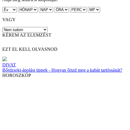
VAGY
KÉREM AZ ELEMZÉST
EZT EL KELL OLVASNOD
DIVAT
Bőrdzseki-ápolási tippek - Hogyan őrizd meg a kabát tartósságát?
HOROSZKÓP