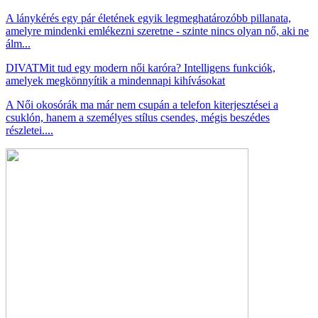
A lánykérés egy pár életének egyik legmeghatározóbb pillanata,
amelyre mindenki emlékezni szeretne - szinte nincs olyan nő, aki ne
álm...
DIVAT
Mit tud egy modern női karóra? Intelligens funkciók,
amelyek megkönnyítik a mindennapi kihívásokat
A Női okosórák ma már nem csupán a telefon kiterjesztései a
csuklón, hanem a személyes stílus csendes, mégis beszédes
részletei....