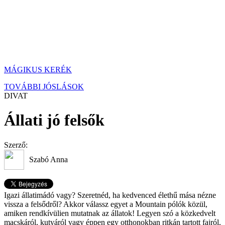
MÁGIKUS KERÉK
TOVÁBBI JÓSLÁSOK
DIVAT
Állati jó felsők
Szerző:
Szabó Anna
Igazi állatimádó vagy? Szeretnéd, ha kedvenced élethű mása nézne
vissza a felsődről? Akkor válassz egyet a Mountain pólók közül,
amiken rendkívülien mutatnak az állatok! Legyen szó a közkedvelt
macskáról, kutyáról vagy éppen egy otthonokban ritkán tartott fajról,