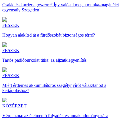
Család és karrier egyszerre? Így valósul meg a munka-magánélet
egyensúly Szegeden!
FÉSZEK
Hogyan alakítsd át a fürdőszobát biztonságos térré?
FÉSZEK
Tartós padlóburkolat titka: az aljzatkiegyenlítés
FÉSZEK
Miért érdemes akkumulátoros szegélynyírót választanod a
kertápoláshoz?
KÖZÉRZET
Vérplazma: az életmentő folyadék és annak adományozása