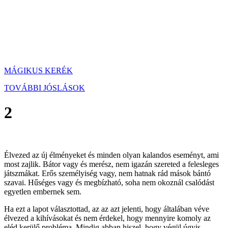
MÁGIKUS KERÉK
TOVÁBBI JÓSLÁSOK
2
Élvezed az új élményeket és minden olyan kalandos eseményt, ami
most zajlik. Bátor vagy és merész, nem igazán szereted a felesleges
játszmákat. Erős személyiség vagy, nem hatnak rád mások bántó
szavai. Hűséges vagy és megbízható, soha nem okoznál csalódást
egyetlen embernek sem.
Ha ezt a lapot választottad, az az azt jelenti, hogy általában véve
élvezed a kihívásokat és nem érdekel, hogy mennyire komoly az
eléd kerülő probléma. Mindig abban hiszel, hogy végül úgyis