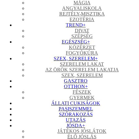
MÁGIA
ANGYALISKOLA
REJTÉLY-MISZTIKA
EZOTÉRIA
TREND
+
DIVAT
SZÉPSÉG
EGÉSZSÉG
+
KÖZÉRZET
FOGYÓKÚRA
SZEX, SZERELEM
+
SZERELEM LAKAT
AZ ÖRÖK SZERELEM LAKATJA
SZEX, SZERELEM
GASZTRO
OTTHON
+
FÉSZEK
GYERMEK
ÁLLATI CUKISÁGOK
PASISZEMMEL
SZÓRAKOZÁS
UTAZÁS
JÓSDA
+
JÁTÉKOS JÓSLÁTOK
ÉLŐ JÓSLÁS