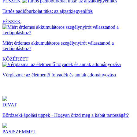
FÉSZEK
Tartós padlóburkolat titka: az aljzatkiegyenlítés
FÉSZEK
Miért érdemes akkumulátoros szegélynyírót választanod a
kertápoláshoz?
KÖZÉRZET
Vérplazma: az életmentő folyadék és annak adományozása
DIVAT
Bőrdzseki-ápolási tippek - Hogyan őrizd meg a kabát tartósságát?
PASISZEMMEL