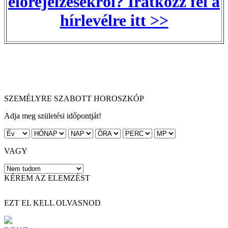
előrejelzésekről? Iratkozz fel a
hírlevélre itt >>
SZEMÉLYRE SZABOTT HOROSZKÓP
Adja meg születési időpontját!
VAGY
KÉREM AZ ELEMZÉST
EZT EL KELL OLVASNOD