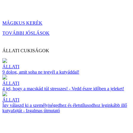
MÁGIKUS KERÉK
TOVÁBBI JÓSLÁSOK
ÁLLATI CUKISÁGOK
ÁLLATI
9 dolog, amit soha ne tegyél a kutyáddal!
ÁLLATI
4 jel, hogy a macskád túl stresszes! - Vedd észre időben a jeleket!
ÁLLATI
Így válaszd ki a személyiségedhez és életstílusodhoz leginkább illő
kutyafajtát - Izgalmas útmutató