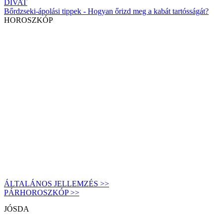
DIVAT
Bőrdzseki-ápolási tippek - Hogyan őrizd meg a kabát tartósságát?
HOROSZKÓP
ÁLTALÁNOS JELLEMZÉS >>
PÁRHOROSZKÓP >>
JÓSDA