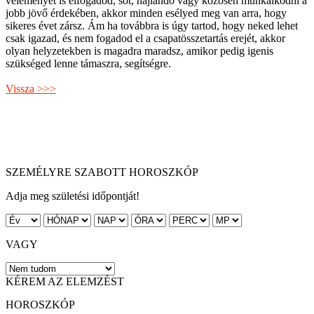
véleményét is elfogadod, sőt, hajlandó vagy közösen munkálkodni a
jobb jövő érdekében, akkor minden esélyed meg van arra, hogy
sikeres évet zársz. Ám ha továbbra is úgy tartod, hogy neked lehet
csak igazad, és nem fogadod el a csapatösszetartás erejét, akkor
olyan helyzetekben is magadra maradsz, amikor pedig igenis
szükséged lenne támaszra, segítségre.
Vissza >>>
SZEMÉLYRE SZABOTT HOROSZKÓP
Adja meg születési időpontját!
VAGY
KÉREM AZ ELEMZÉST
HOROSZKÓP