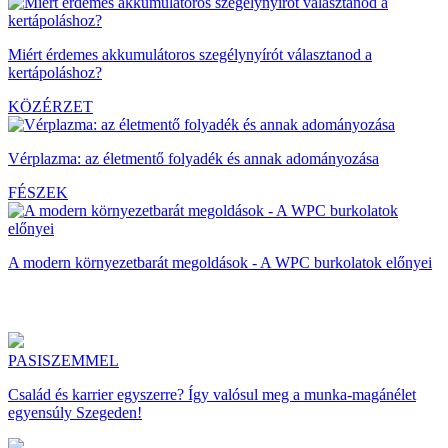
Miért érdemes akkumulátoros szegélynyírót választanod a
kertápoláshoz?
KÖZÉRZET
Vérplazma: az életmentő folyadék és annak adományozása
FÉSZEK
A modern környezetbarát megoldások - A WPC burkolatok előnyei
PASISZEMMEL
Család és karrier egyszerre? Így valósul meg a munka-magánélet
egyensúly Szegeden!