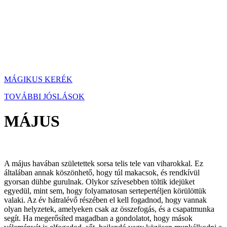
MÁGIKUS KERÉK
TOVÁBBI JÓSLÁSOK
MÁJUS
A május havában születettek sorsa telis tele van viharokkal. Ez
általában annak köszönhető, hogy túl makacsok, és rendkívül
gyorsan dühbe gurulnak. Olykor szívesebben töltik idejüket
egyedül, mint sem, hogy folyamatosan sertepertéljen körülöttük
valaki. Az év hátralévő részében el kell fogadnod, hogy vannak
olyan helyzetek, amelyeken csak az összefogás, és a csapatmunka
segít. Ha megerősíted magadban a gondolatot, hogy mások