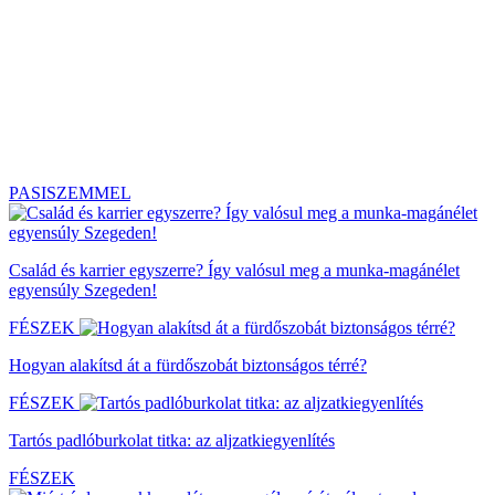
PASISZEMMEL
Család és karrier egyszerre? Így valósul meg a munka-magánélet
egyensúly Szegeden!
FÉSZEK
Hogyan alakítsd át a fürdőszobát biztonságos térré?
FÉSZEK
Tartós padlóburkolat titka: az aljzatkiegyenlítés
FÉSZEK