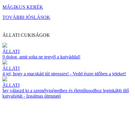
MÁGIKUS KERÉK
TOVÁBBI JÓSLÁSOK
ÁLLATI CUKISÁGOK
ÁLLATI
9 dolog, amit soha ne tegyél a kutyáddal!
ÁLLATI
4 jel, hogy a macskád túl stresszes! - Vedd észre időben a jeleket!
ÁLLATI
Így válaszd ki a személyiségedhez és életstílusodhoz leginkább illő
kutyafajtát - Izgalmas útmutató