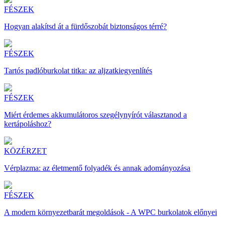
FÉSZEK
Hogyan alakítsd át a fürdőszobát biztonságos térré?
FÉSZEK
Tartós padlóburkolat titka: az aljzatkiegyenlítés
FÉSZEK
Miért érdemes akkumulátoros szegélynyírót választanod a
kertápoláshoz?
KÖZÉRZET
Vérplazma: az életmentő folyadék és annak adományozása
FÉSZEK
A modern környezetbarát megoldások - A WPC burkolatok előnyei