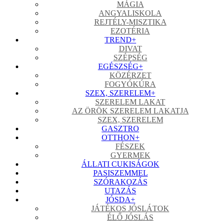
MÁGIA
ANGYALISKOLA
REJTÉLY-MISZTIKA
EZOTÉRIA
TREND
+
DIVAT
SZÉPSÉG
EGÉSZSÉG
+
KÖZÉRZET
FOGYÓKÚRA
SZEX, SZERELEM
+
SZERELEM LAKAT
AZ ÖRÖK SZERELEM LAKATJA
SZEX, SZERELEM
GASZTRO
OTTHON
+
FÉSZEK
GYERMEK
ÁLLATI CUKISÁGOK
PASISZEMMEL
SZÓRAKOZÁS
UTAZÁS
JÓSDA
+
JÁTÉKOS JÓSLÁTOK
ÉLŐ JÓSLÁS