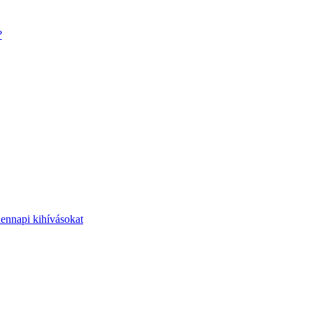
?
dennapi kihívásokat