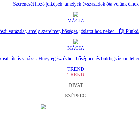
Szerencsét hozó jelképek, amelyek évszázadok óta velünk élnek
MÁGIA
sdi varázslat, amely szerelmet, bőséget, jóslatot hoz neked - Élj Pünkö
MÁGIA
ösdi áldás varázs - Hogy egész évben bőségben és boldogságban telje
TREND
TREND
DIVAT
SZÉPSÉG