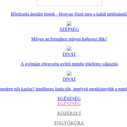
Bőrdzseki-ápolási tippek - Hogyan őrizd meg a kabát tartósságát
SZÉPSÉG
Milyen arcformához milyen hajhossz illik?
DIVAT
A gyémánt eljegyzési gyűrű mindig tökéletes választás
DIVAT
 modern női karóra? Intelligens funkciók, amelyek megkönnyítik a min
EGÉSZSÉG
EGÉSZSÉG
KÖZÉRZET
FOGYÓKÚRA