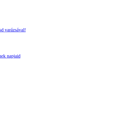
sd varázsával!
nek napjaid