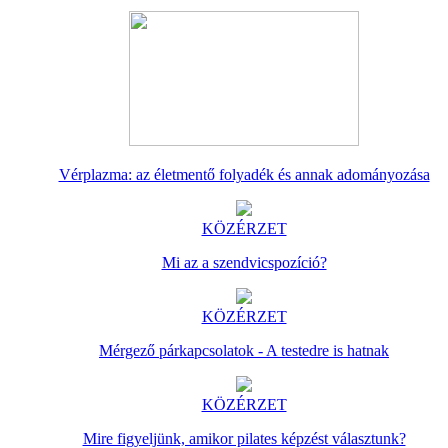
Vérplazma: az életmentő folyadék és annak adományozása
KÖZÉRZET
Mi az a szendvicspozíció?
KÖZÉRZET
Mérgező párkapcsolatok - A testedre is hatnak
KÖZÉRZET
Mire figyeljünk, amikor pilates képzést választunk?