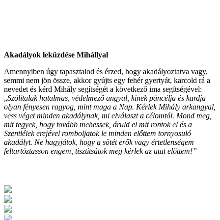
Akadályok leküzdése Mihállyal
Amennyiben úgy tapasztalod és érzed, hogy akadályoztatva vagy,
semmi nem jön össze, akkor gyújts egy fehér gyertyát, karcold rá a
nevedet és kérd Mihály segítségét a következő ima segítségével:
„
Szólítalak hatalmas, védelmező angyal, kinek páncélja és kardja
olyan fényesen ragyog, mint maga a Nap. Kérlek Mihály arkangyal,
vess véget minden akadálynak, mi elválaszt a célomtól. Mond meg,
mit tegyek, hogy tovább mehessek, áruld el mit rontok el és a
Szentlélek erejével romboljatok le minden előttem tornyosuló
akadályt. Ne hagyjátok, hogy a sötét erők vagy értetlenségem
feltartóztasson engem, tisztítsátok meg kérlek az utat előttem!”