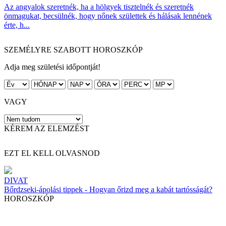
Az angyalok szeretnék, ha a hölgyek tisztelnék és szeretnék
önmagukat, becsülnék, hogy nőnek születtek és hálásak lennének
érte, h...
SZEMÉLYRE SZABOTT HOROSZKÓP
Adja meg születési időpontját!
VAGY
KÉREM AZ ELEMZÉST
EZT EL KELL OLVASNOD
DIVAT
Bőrdzseki-ápolási tippek - Hogyan őrizd meg a kabát tartósságát?
HOROSZKÓP