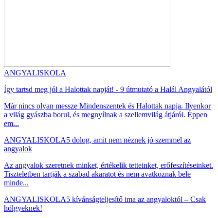
ANGYALISKOLA
Így tartsd meg jól a Halottak napját! - 9 útmutató a Halál Angyalától
Már nincs olyan messze Mindenszentek és Halottak napja. Ilyenkor
a világ gyászba borul, és megnyílnak a szellemvilág átjárói. Éppen
em...
ANGYALISKOLA
5 dolog, amit nem néznek jó szemmel az
angyalok
Az angyalok szeretnek minket, értékelik tetteinket, erőfeszítéseinket.
Tiszteletben tartják a szabad akaratot és nem avatkoznak bele
minde...
ANGYALISKOLA
5 kívánságteljesítő ima az angyaloktól – Csak
hölgyeknek!