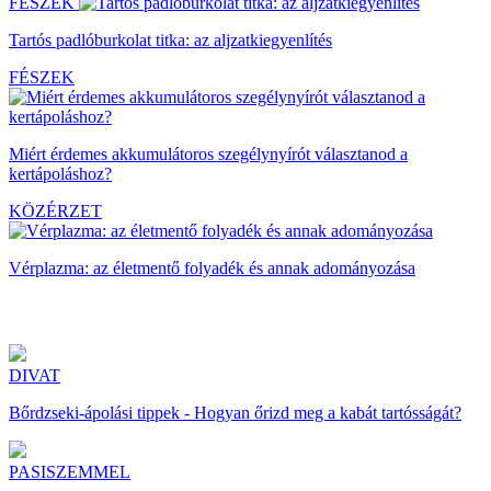
FÉSZEK
Tartós padlóburkolat titka: az aljzatkiegyenlítés
FÉSZEK
Miért érdemes akkumulátoros szegélynyírót választanod a
kertápoláshoz?
KÖZÉRZET
Vérplazma: az életmentő folyadék és annak adományozása
DIVAT
Bőrdzseki-ápolási tippek - Hogyan őrizd meg a kabát tartósságát?
PASISZEMMEL