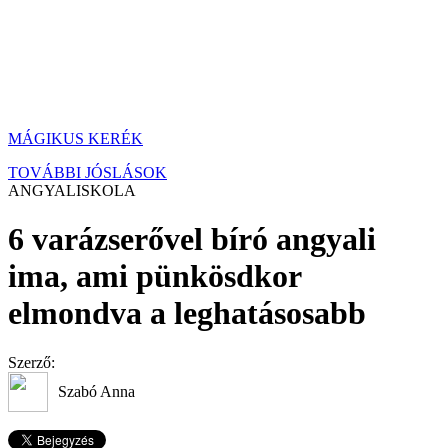
MÁGIKUS KERÉK
TOVÁBBI JÓSLÁSOK
ANGYALISKOLA
6 varázserővel bíró angyali
ima, ami pünkösdkor
elmondva a leghatásosabb
Szerző:
Szabó Anna