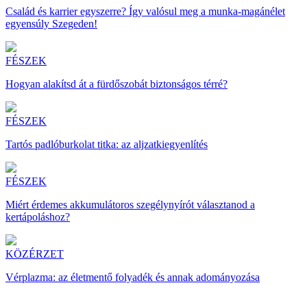
Család és karrier egyszerre? Így valósul meg a munka-magánélet
egyensúly Szegeden!
FÉSZEK
Hogyan alakítsd át a fürdőszobát biztonságos térré?
FÉSZEK
Tartós padlóburkolat titka: az aljzatkiegyenlítés
FÉSZEK
Miért érdemes akkumulátoros szegélynyírót választanod a
kertápoláshoz?
KÖZÉRZET
Vérplazma: az életmentő folyadék és annak adományozása