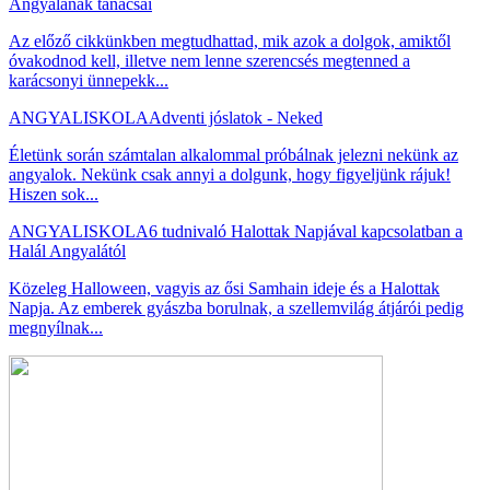
Angyalának tanácsai
Az előző cikkünkben megtudhattad, mik azok a dolgok, amiktől
óvakodnod kell, illetve nem lenne szerencsés megtenned a
karácsonyi ünnepekk...
ANGYALISKOLA
Adventi jóslatok - Neked
Életünk során számtalan alkalommal próbálnak jelezni nekünk az
angyalok. Nekünk csak annyi a dolgunk, hogy figyeljünk rájuk!
Hiszen sok...
ANGYALISKOLA
6 tudnivaló Halottak Napjával kapcsolatban a
Halál Angyalától
Közeleg Halloween, vagyis az ősi Samhain ideje és a Halottak
Napja. Az emberek gyászba borulnak, a szellemvilág átjárói pedig
megnyílnak...