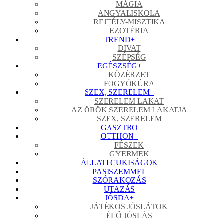
MÁGIA
ANGYALISKOLA
REJTÉLY-MISZTIKA
EZOTÉRIA
TREND
+
DIVAT
SZÉPSÉG
EGÉSZSÉG
+
KÖZÉRZET
FOGYÓKÚRA
SZEX, SZERELEM
+
SZERELEM LAKAT
AZ ÖRÖK SZERELEM LAKATJA
SZEX, SZERELEM
GASZTRO
OTTHON
+
FÉSZEK
GYERMEK
ÁLLATI CUKISÁGOK
PASISZEMMEL
SZÓRAKOZÁS
UTAZÁS
JÓSDA
+
JÁTÉKOS JÓSLÁTOK
ÉLŐ JÓSLÁS