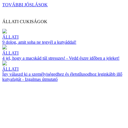
TOVÁBBI JÓSLÁSOK
ÁLLATI CUKISÁGOK
ÁLLATI
9 dolog, amit soha ne tegyél a kutyáddal!
ÁLLATI
4 jel, hogy a macskád túl stresszes! - Vedd észre időben a jeleket!
ÁLLATI
Így válaszd ki a személyiségedhez és életstílusodhoz leginkább illő
kutyafajtát - Izgalmas útmutató