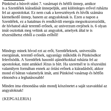
Pünkösd a húsvét utáni 7. vasárnapi és hétfői ünnep, amikor
is a Szentlélek kiáradását ünnepeljük, ami különleges erővel ruházta
fel az apostolokat. Ez nem csak a keresztények és hívők számára
kiemelkedő ünnep, hanem az angyaloknak is. Ezen a napon a
Szentlélek, ez a hatalmas és rendkívüli energia megsokszorozódik,
de hívhatod akár teremtő erőnek, az univerzum erejének is. 6 olyan
imát osztottak meg velünk az angyalok, amelyek által te is
részesülhetsz ebből a csodás erőből!
Mindegy minek hívod ezt az erőt, Szentléleknek, univerzális
energiának, teremtő erőnek, ugyanúgy működik és Pünkösdkor
felerősödik. A Szentlélek hasonló ajándékokkal ruházta fel az
apostolokat, mint amikkel Jézus is bírt. Ha szeretnél te is részesülni
valamilyen formában ennek az óriási erőnek a kiáradásból, akkor
mond el bátran valamelyik imát, ami Pünkösd vasárnap és hétfőn
elmondva a leghatásosabb!
Minden ima elmondása után mondj köszönetet a saját szavaiddal az
angyaloknak!
{KEPGALERIA}