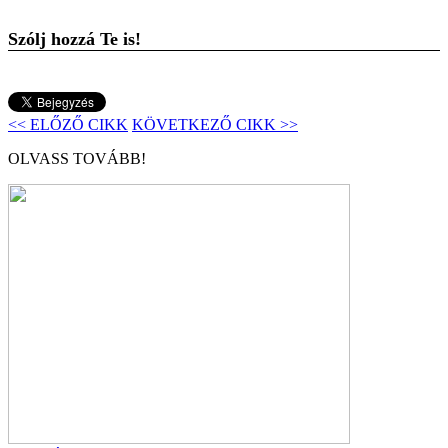
Szólj hozzá Te is!
<< ELŐZŐ CIKK
KÖVETKEZŐ CIKK >>
OLVASS TOVÁBB!