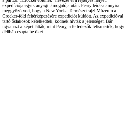
a parttól. „Crocker-földnek” nevezte el a rejtélyes helyet,
expedíciója egyik anyagi támogatója után. Peary leírása annyira
meggyőző volt, hogy a New York-i Természetrajzi Múzeum a
Crocker-föld feltérképezésére expedíciót küldött. Az expedícióval
tartó őslakosok kételkedtek, ködnek hívták a jelenséget. Bár
ugyanazt a képet látták, mint Peary, a felfedezők felismerték, hogy
délibáb csapta be őket.