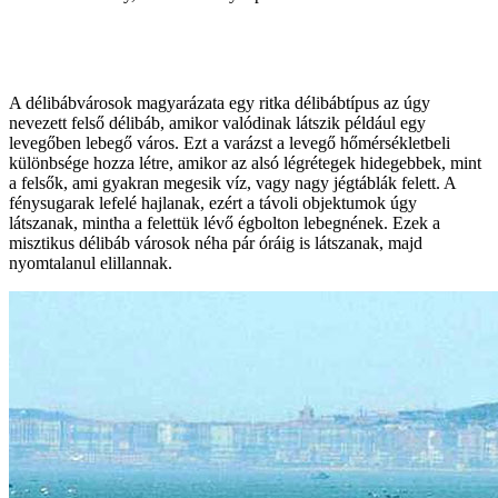
A délibábvárosok magyarázata egy ritka délibábtípus az úgy
nevezett felső délibáb, amikor valódinak látszik például egy
levegőben lebegő város. Ezt a varázst a levegő hőmérsékletbeli
különbsége hozza létre, amikor az alsó légrétegek hidegebbek, mint
a felsők, ami gyakran megesik víz, vagy nagy jégtáblák felett. A
fénysugarak lefelé hajlanak, ezért a távoli objektumok úgy
látszanak, mintha a felettük lévő égbolton lebegnének. Ezek a
misztikus délibáb városok néha pár óráig is látszanak, majd
nyomtalanul elillannak.