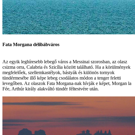
Fata Morgana délibábváros
Az egyik leghíresebb lebegő város a Messinai szorosban, az olasz
csizma orra, Calabria és Szicília között található. Ha a körülmények
megfelelőek, szellemkastélyok, bástyák és különös tornyok
tündérmesébe illő képe lebeg csodálatos módon a tenger feletti
levegőben. Az olaszok Fata Morgana-nak hívják e képet, Morgan la
Fée, Arthúr király alakváltó tündér féltestvére után.