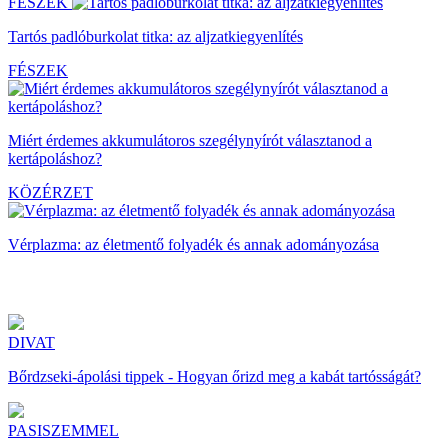
FÉSZEK
Tartós padlóburkolat titka: az aljzatkiegyenlítés
FÉSZEK
Miért érdemes akkumulátoros szegélynyírót választanod a
kertápoláshoz?
KÖZÉRZET
Vérplazma: az életmentő folyadék és annak adományozása
DIVAT
Bőrdzseki-ápolási tippek - Hogyan őrizd meg a kabát tartósságát?
PASISZEMMEL