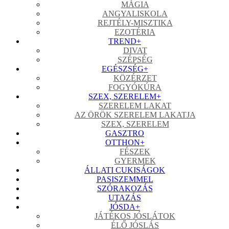
MÁGIA
ANGYALISKOLA
REJTÉLY-MISZTIKA
EZOTÉRIA
TREND
+
DIVAT
SZÉPSÉG
EGÉSZSÉG
+
KÖZÉRZET
FOGYÓKÚRA
SZEX, SZERELEM
+
SZERELEM LAKAT
AZ ÖRÖK SZERELEM LAKATJA
SZEX, SZERELEM
GASZTRO
OTTHON
+
FÉSZEK
GYERMEK
ÁLLATI CUKISÁGOK
PASISZEMMEL
SZÓRAKOZÁS
UTAZÁS
JÓSDA
+
JÁTÉKOS JÓSLÁTOK
ÉLŐ JÓSLÁS