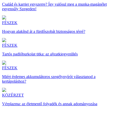
Család és karrier egyszerre? Így valósul meg a munka-magánélet
egyensúly Szegeden!
FÉSZEK
Hogyan alakítsd át a fürdőszobát biztonságos térré?
FÉSZEK
Tartós padlóburkolat titka: az aljzatkiegyenlítés
FÉSZEK
Miért érdemes akkumulátoros szegélynyírót választanod a
kertápoláshoz?
KÖZÉRZET
Vérplazma: az életmentő folyadék és annak adományozása