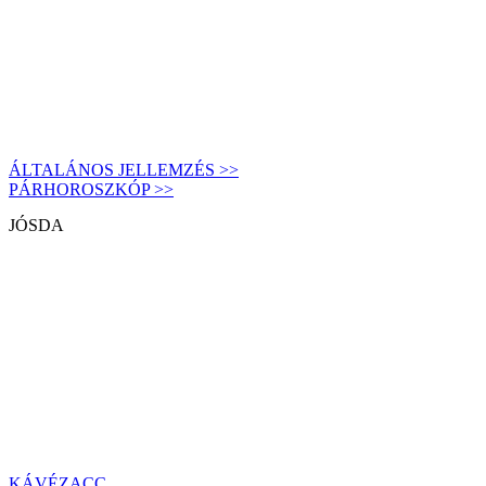
ÁLTALÁNOS JELLEMZÉS >>
PÁRHOROSZKÓP >>
JÓSDA
KÁVÉZACC