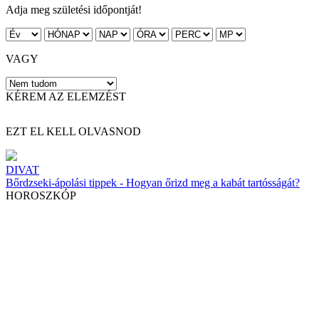
Adja meg születési időpontját!
VAGY
KÉREM AZ ELEMZÉST
EZT EL KELL OLVASNOD
DIVAT
Bőrdzseki-ápolási tippek - Hogyan őrizd meg a kabát tartósságát?
HOROSZKÓP