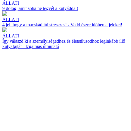
ÁLLATI
9 dolog, amit soha ne tegyél a kutyáddal!
ÁLLATI
4 jel, hogy a macskád túl stresszes! - Vedd észre időben a jeleket!
ÁLLATI
Így válaszd ki a személyiségedhez és életstílusodhoz leginkább illő
kutyafajtát - Izgalmas útmutató