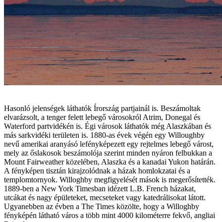
Hasonló jelenségek láthatók Írország partjainál is. Beszámoltak
elvarázsolt, a tenger felett lebegő városokról Atrim, Donegal és
Waterford partvidékén is. Égi városok láthatók még Alaszkában és
más sarkvidéki területen is. 1880-as évek végén egy Willoughby
nevű amerikai aranyásó lefényképezett egy rejtelmes lebegő várost,
mely az őslakosok beszámolója szerint minden nyáron felbukkan a
Mount Fairweather közelében, Alaszka és a kanadai Yukon határán.
A fényképen tisztán kirajzolódnak a házak homlokzatai és a
templomtornyok. Willoghby megfigyelését mások is megerősítették.
1889-ben a New York Timesban idézett L.B. French házakat,
utcákat és nagy épületeket, mecseteket vagy katedrálisokat látott.
Ugyanebben az évben a The Times közölte, hogy a Willoghby
fényképén látható város a több mint 4000 kilométerre fekvő, angliai