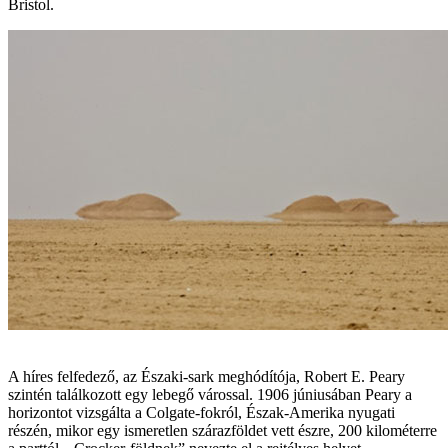
Bristol.
A híres felfedező, az Északi-sark meghódítója, Robert E. Peary
szintén találkozott egy lebegő várossal. 1906 júniusában Peary a
horizontot vizsgálta a Colgate-fokról, Észak-Amerika nyugati
részén, mikor egy ismeretlen szárazföldet vett észre, 200 kilométerre