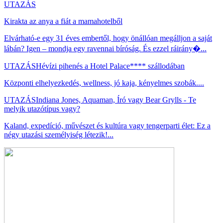
UTAZÁS
Kirakta az anya a fiát a mamahotelből
Elvárható-e egy 31 éves embertől, hogy önállóan megálljon a saját
lábán? Igen – mondja egy ravennai bíróság. És ezzel ráirány�...
UTAZÁS
Hévízi pihenés a Hotel Palace**** szállodában
Központi elhelyezkedés, wellness, jó kaja, kényelmes szobák....
UTAZÁS
Indiana Jones, Aquaman, Író vagy Bear Grylls - Te
melyik utazótípus vagy?
Kaland, expedíció, művészet és kultúra vagy tengerparti élet: Ez a
négy utazási személyiség létezik!...