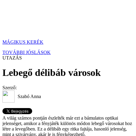
MÁGIKUS KERÉK
TOVÁBBI JÓSLÁSOK
UTAZÁS
Lebegő délibáb városok
Szerző:
Szabó Anna
A világ számos pontján észlelték már ezt a bámulatos optikai
jelenséget, amikor a fényjáték különös módon lebegő városokat hoz
létre a levegőben. Ez a délibáb egy ritka fajtája, hasonló jelenség,
mint a szivárvány, akár le is fényképezhető.