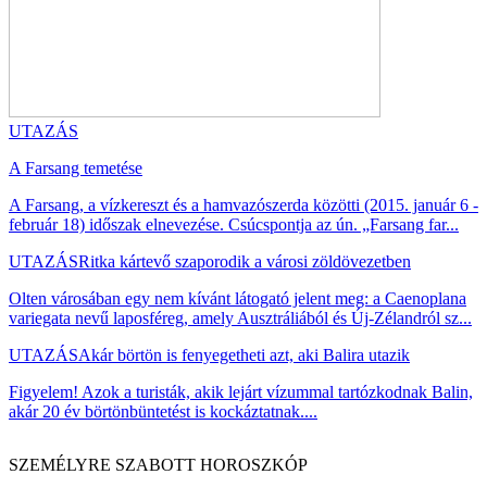
UTAZÁS
A Farsang temetése
A Farsang, a vízkereszt és a hamvazószerda közötti (2015. január 6 -
február 18) időszak elnevezése. Csúcspontja az ún. „Farsang far...
UTAZÁS
Ritka kártevő szaporodik a városi zöldövezetben
Olten városában egy nem kívánt látogató jelent meg: a Caenoplana
variegata nevű laposféreg, amely Ausztráliából és Új-Zélandról sz...
UTAZÁS
Akár börtön is fenyegetheti azt, aki Balira utazik
Figyelem! Azok a turisták, akik lejárt vízummal tartózkodnak Balin,
akár 20 év börtönbüntetést is kockáztatnak....
SZEMÉLYRE SZABOTT HOROSZKÓP