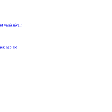
sd varázsával!
nek napjaid