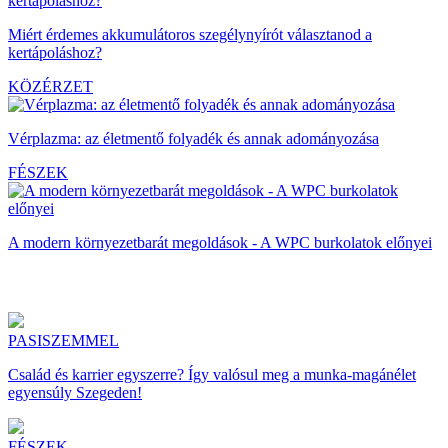
Miért érdemes akkumulátoros szegélynyírót választanod a
kertápoláshoz?
KÖZÉRZET
Vérplazma: az életmentő folyadék és annak adományozása
FÉSZEK
A modern környezetbarát megoldások - A WPC burkolatok előnyei
PASISZEMMEL
Család és karrier egyszerre? Így valósul meg a munka-magánélet
egyensúly Szegeden!
FÉSZEK