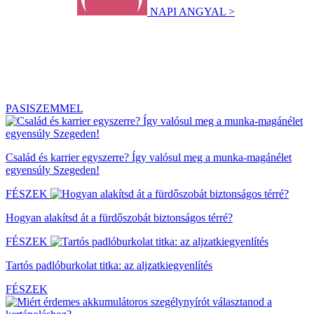
NAPI ANGYAL >
PASISZEMMEL
Család és karrier egyszerre? Így valósul meg a munka-magánélet
egyensúly Szegeden!
FÉSZEK
Hogyan alakítsd át a fürdőszobát biztonságos térré?
FÉSZEK
Tartós padlóburkolat titka: az aljzatkiegyenlítés
FÉSZEK