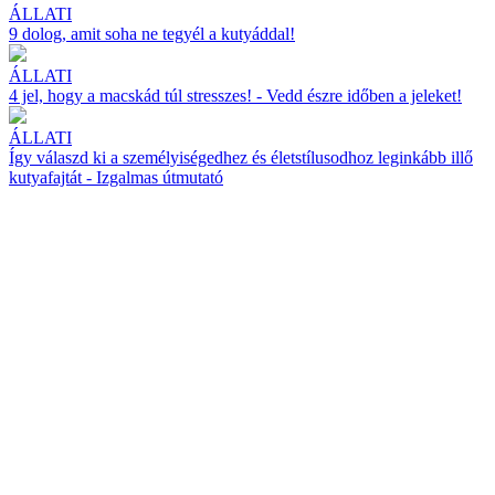
ÁLLATI
9 dolog, amit soha ne tegyél a kutyáddal!
ÁLLATI
4 jel, hogy a macskád túl stresszes! - Vedd észre időben a jeleket!
ÁLLATI
Így válaszd ki a személyiségedhez és életstílusodhoz leginkább illő
kutyafajtát - Izgalmas útmutató