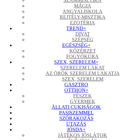
SZÁMMISZTIKA
MÁGIA
ANGYALISKOLA
REJTÉLY-MISZTIKA
EZOTÉRIA
TREND
+
DIVAT
SZÉPSÉG
EGÉSZSÉG
+
KÖZÉRZET
FOGYÓKÚRA
SZEX, SZERELEM
+
SZERELEM LAKAT
AZ ÖRÖK SZERELEM LAKATJA
SZEX, SZERELEM
GASZTRO
OTTHON
+
FÉSZEK
GYERMEK
ÁLLATI CUKISÁGOK
PASISZEMMEL
SZÓRAKOZÁS
UTAZÁS
JÓSDA
+
JÁTÉKOS JÓSLÁTOK