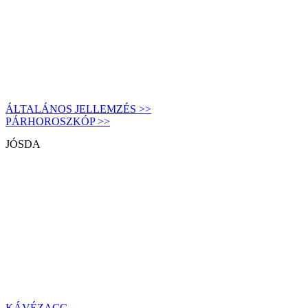
ÁLTALÁNOS JELLEMZÉS >>
PÁRHOROSZKÓP >>
JÓSDA
KÁVÉZACC