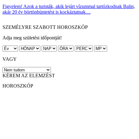
Figyelem! Azok a turisták, akik lejárt vízummal tartózkodnak Balin,
akár 20 év börtönbüntetést is kockáztatnak....
SZEMÉLYRE SZABOTT HOROSZKÓP
Adja meg születési időpontját!
VAGY
KÉREM AZ ELEMZÉST
HOROSZKÓP