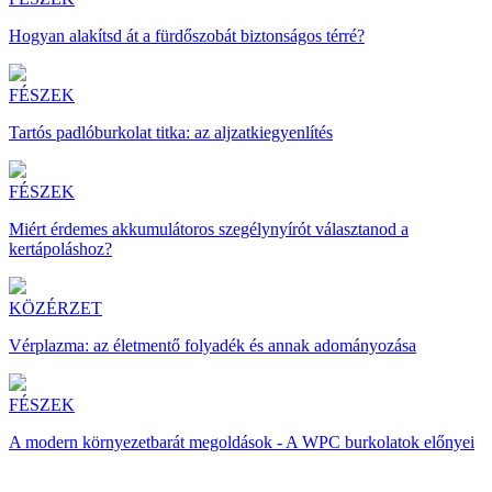
Hogyan alakítsd át a fürdőszobát biztonságos térré?
FÉSZEK
Tartós padlóburkolat titka: az aljzatkiegyenlítés
FÉSZEK
Miért érdemes akkumulátoros szegélynyírót választanod a
kertápoláshoz?
KÖZÉRZET
Vérplazma: az életmentő folyadék és annak adományozása
FÉSZEK
A modern környezetbarát megoldások - A WPC burkolatok előnyei