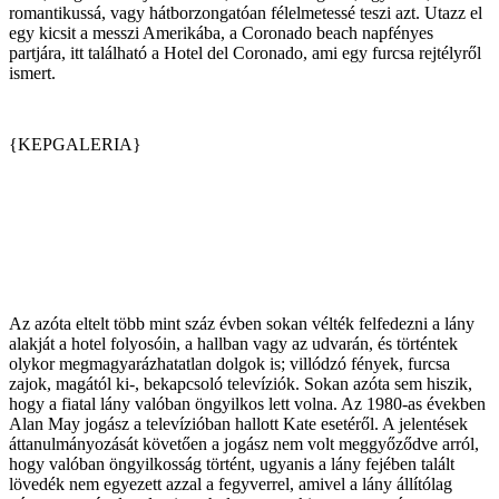
romantikussá, vagy hátborzongatóan félelmetessé teszi azt. Utazz el
egy kicsit a messzi Amerikába, a Coronado beach napfényes
partjára, itt található a Hotel del Coronado, ami egy furcsa rejtélyről
ismert.
{KEPGALERIA}
Az azóta eltelt több mint száz évben sokan vélték felfedezni a lány
alakját a hotel folyosóin, a hallban vagy az udvarán, és történtek
olykor megmagyarázhatatlan dolgok is; villódzó fények, furcsa
zajok, magától ki-, bekapcsoló televíziók. Sokan azóta sem hiszik,
hogy a fiatal lány valóban öngyilkos lett volna. Az 1980-as években
Alan May jogász a televízióban hallott Kate esetéről. A jelentések
áttanulmányozását követően a jogász nem volt meggyőződve arról,
hogy valóban öngyilkosság történt, ugyanis a lány fejében talált
lövedék nem egyezett azzal a fegyverrel, amivel a lány állítólag