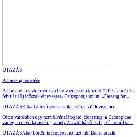
UTAZÁS
A Farsang temetése
A Farsang, a vízkereszt és a hamvazószerda közötti (2015. január 6 -
február 18) időszak elnevezése. Csúcspontja az ún. „Farsang far...
UTAZÁS
Ritka kártevő szaporodik a városi zöldövezetben
Olten városában egy nem kívánt látogató jelent meg: a Caenoplana
variegata nevű laposféreg, amely Ausztráliából és Új-Zélandról sz...
UTAZÁS
Akár börtön is fenyegetheti azt, aki Balira utazik