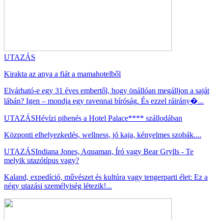
UTAZÁS
Kirakta az anya a fiát a mamahotelből
Elvárható-e egy 31 éves embertől, hogy önállóan megálljon a saját
lábán? Igen – mondja egy ravennai bíróság. És ezzel ráirány�...
UTAZÁS
Hévízi pihenés a Hotel Palace**** szállodában
Központi elhelyezkedés, wellness, jó kaja, kényelmes szobák....
UTAZÁS
Indiana Jones, Aquaman, Író vagy Bear Grylls - Te
melyik utazótípus vagy?
Kaland, expedíció, művészet és kultúra vagy tengerparti élet: Ez a
négy utazási személyiség létezik!...