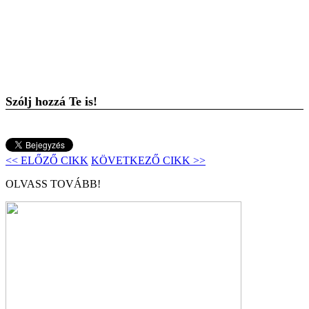
Szólj hozzá Te is!
<< ELŐZŐ CIKK
KÖVETKEZŐ CIKK >>
OLVASS TOVÁBB!