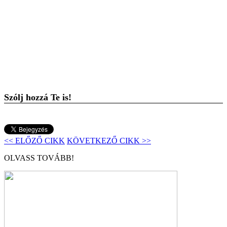
Szólj hozzá Te is!
<< ELŐZŐ CIKK
KÖVETKEZŐ CIKK >>
OLVASS TOVÁBB!