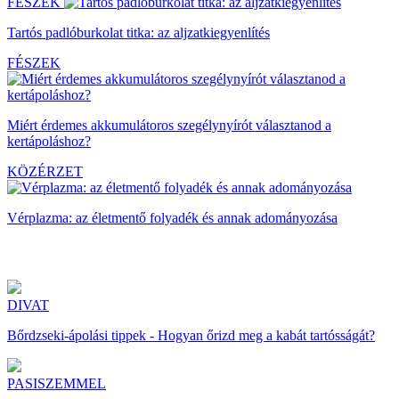
FÉSZEK
Tartós padlóburkolat titka: az aljzatkiegyenlítés
FÉSZEK
Miért érdemes akkumulátoros szegélynyírót választanod a
kertápoláshoz?
KÖZÉRZET
Vérplazma: az életmentő folyadék és annak adományozása
DIVAT
Bőrdzseki-ápolási tippek - Hogyan őrizd meg a kabát tartósságát?
PASISZEMMEL