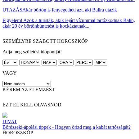
UTAZÁS
Akár börtön is fenyegetheti azt, aki Balira utazik
Figyelem! Azok a turisták, akik lejárt vízummal tartózkodnak Balin,
akár 20 év börtönbüntetést is kockáztatnak....
SZEMÉLYRE SZABOTT HOROSZKÓP
Adja meg születési időpontját!
VAGY
KÉREM AZ ELEMZÉST
EZT EL KELL OLVASNOD
DIVAT
Bőrdzseki-ápolási tippek - Hogyan őrizd meg a kabát tartósságát?
HOROSZKÓP