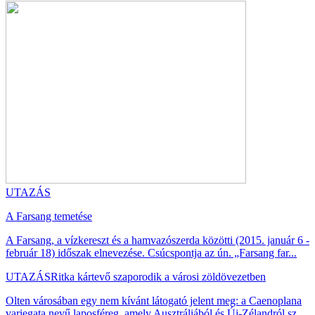
UTAZÁS
A Farsang temetése
A Farsang, a vízkereszt és a hamvazószerda közötti (2015. január 6 -
február 18) időszak elnevezése. Csúcspontja az ún. „Farsang far...
UTAZÁS
Ritka kártevő szaporodik a városi zöldövezetben
Olten városában egy nem kívánt látogató jelent meg: a Caenoplana
variegata nevű laposféreg, amely Ausztráliából és Új-Zélandról sz...