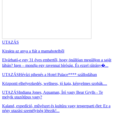
UTAZÁS
Kirakta az anya a fiát a mamahotelből
Elvárható-e egy 31 éves embertől, hogy önállóan megálljon a saját
lábán? Igen – mondja egy ravennai bíróság. És ezzel ráirány�...
UTAZÁS
Hévízi pihenés a Hotel Palace**** szállodában
Központi elhelyezkedés, wellness, jó kaja, kényelmes szobák....
UTAZÁS
Indiana Jones, Aquaman, Író vagy Bear Grylls - Te
melyik utazótípus vagy?
Kaland, expedíció, művészet és kultúra vagy tengerparti élet: Ez a
négy utazási személyiség létezik!...