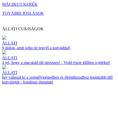
MÁGIKUS KERÉK
TOVÁBBI JÓSLÁSOK
ÁLLATI CUKISÁGOK
ÁLLATI
9 dolog, amit soha ne tegyél a kutyáddal!
ÁLLATI
4 jel, hogy a macskád túl stresszes! - Vedd észre időben a jeleket!
ÁLLATI
Így válaszd ki a személyiségedhez és életstílusodhoz leginkább illő
kutyafajtát - Izgalmas útmutató