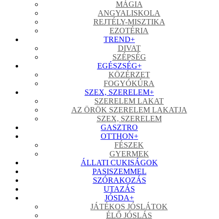
MÁGIA
ANGYALISKOLA
REJTÉLY-MISZTIKA
EZOTÉRIA
TREND
+
DIVAT
SZÉPSÉG
EGÉSZSÉG
+
KÖZÉRZET
FOGYÓKÚRA
SZEX, SZERELEM
+
SZERELEM LAKAT
AZ ÖRÖK SZERELEM LAKATJA
SZEX, SZERELEM
GASZTRO
OTTHON
+
FÉSZEK
GYERMEK
ÁLLATI CUKISÁGOK
PASISZEMMEL
SZÓRAKOZÁS
UTAZÁS
JÓSDA
+
JÁTÉKOS JÓSLÁTOK
ÉLŐ JÓSLÁS