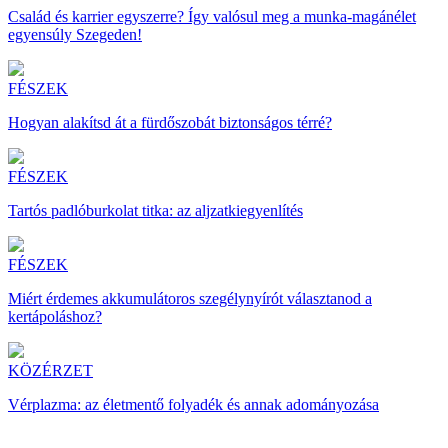
Család és karrier egyszerre? Így valósul meg a munka-magánélet
egyensúly Szegeden!
FÉSZEK
Hogyan alakítsd át a fürdőszobát biztonságos térré?
FÉSZEK
Tartós padlóburkolat titka: az aljzatkiegyenlítés
FÉSZEK
Miért érdemes akkumulátoros szegélynyírót választanod a
kertápoláshoz?
KÖZÉRZET
Vérplazma: az életmentő folyadék és annak adományozása