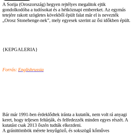
A Sorija (Oroszország) hegyen rejtélyes megalitok ejtik
gondolkodóba a tudósokat és a hétköznapi embereket. Az egymás
tetejére rakott szögletes kövekből épült falat már el is nevezték
„Orosz Stonehenge-nek”, mely egyesek szerint az ősi időkben épült.
{KEPGALERIA}
Forrás:
Englishrussia
Bár már 1991-ben érdeklődtek iránta a kutatók, nem volt rá anyagi
keret, hogy teljesen feltárják, és felfedezzék minden egyes részét. A
kutatást csak 2013 őszén tudták elkezdeni.
A gránittömbök mérete lenyűgöző, és sokszögű kőműves