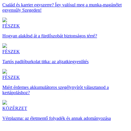
Család és karrier egyszerre? Így valósul meg a munka-magánélet
egyensúly Szegeden!
FÉSZEK
Hogyan alakítsd át a fürdőszobát biztonságos térré?
FÉSZEK
Tartós padlóburkolat titka: az aljzatkiegyenlítés
FÉSZEK
Miért érdemes akkumulátoros szegélynyírót választanod a
kertápoláshoz?
KÖZÉRZET
Vérplazma: az életmentő folyadék és annak adományozása