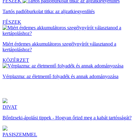
FÉSZEK
Tartós padlóburkolat titka: az aljzatkiegyenlítés
FÉSZEK
Miért érdemes akkumulátoros szegélynyírót választanod a
kertápoláshoz?
KÖZÉRZET
Vérplazma: az életmentő folyadék és annak adományozása
DIVAT
Bőrdzseki-ápolási tippek - Hogyan őrizd meg a kabát tartósságát?
PASISZEMMEL