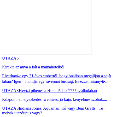
UTAZÁS
Kirakta az anya a fiát a mamahotelből
Elvárható-e egy 31 éves embertől, hogy önállóan megálljon a saját
lábán? Igen – mondja egy ravennai bíróság. És ezzel ráirány�...
UTAZÁS
Hévízi pihenés a Hotel Palace**** szállodában
Központi elhelyezkedés, wellness, jó kaja, kényelmes szobák....
UTAZÁS
Indiana Jones, Aquaman, Író vagy Bear Grylls - Te
melyik utazótípus vagy?