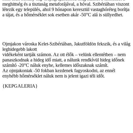
meghittség és a tisztaság metaforájával, a hóval. Szibériában viszont
létezik egy település, ahol 9 hónapon keresztül vastaghóréteg borítja
a tájat, és a hőmérséklet sok esetben akár -50°C alá is süllyedhet.
Ojmjakon városka Kelet-Szibériában, Jakutföldön fekszik, és a világ
leghidegebb lakott
vidékeként tartják számon. Az ott élők – velünk ellentétben – nem
panaszkodnak a hideg idő miatt, a nálunk rendkívül hideg időnek
számító -20°C náluk enyhe, kellemes időszaknak számít.
Az ojmjakoniak -50 fokban kezdenek fagyoskodni, az ennél
enyhébb hőmérséklet náluk nem is jelent igazi téli időt.
{KEPGALERIA}