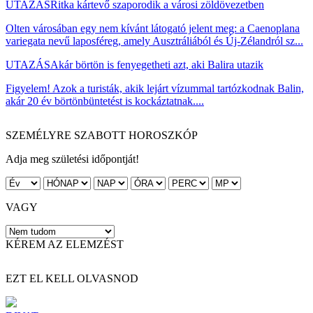
UTAZÁS
Ritka kártevő szaporodik a városi zöldövezetben
Olten városában egy nem kívánt látogató jelent meg: a Caenoplana
variegata nevű laposféreg, amely Ausztráliából és Új-Zélandról sz...
UTAZÁS
Akár börtön is fenyegetheti azt, aki Balira utazik
Figyelem! Azok a turisták, akik lejárt vízummal tartózkodnak Balin,
akár 20 év börtönbüntetést is kockáztatnak....
SZEMÉLYRE SZABOTT HOROSZKÓP
Adja meg születési időpontját!
VAGY
KÉREM AZ ELEMZÉST
EZT EL KELL OLVASNOD