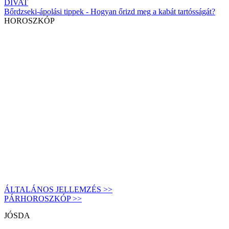
DIVAT
Bőrdzseki-ápolási tippek - Hogyan őrizd meg a kabát tartósságát?
HOROSZKÓP
ÁLTALÁNOS JELLEMZÉS >>
PÁRHOROSZKÓP >>
JÓSDA