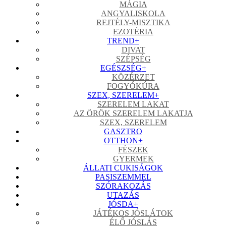
MÁGIA
ANGYALISKOLA
REJTÉLY-MISZTIKA
EZOTÉRIA
TREND
+
DIVAT
SZÉPSÉG
EGÉSZSÉG
+
KÖZÉRZET
FOGYÓKÚRA
SZEX, SZERELEM
+
SZERELEM LAKAT
AZ ÖRÖK SZERELEM LAKATJA
SZEX, SZERELEM
GASZTRO
OTTHON
+
FÉSZEK
GYERMEK
ÁLLATI CUKISÁGOK
PASISZEMMEL
SZÓRAKOZÁS
UTAZÁS
JÓSDA
+
JÁTÉKOS JÓSLÁTOK
ÉLŐ JÓSLÁS