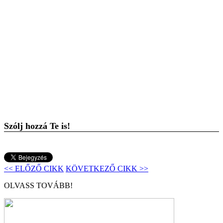
Szólj hozzá Te is!
<< ELŐZŐ CIKK
KÖVETKEZŐ CIKK >>
OLVASS TOVÁBB!