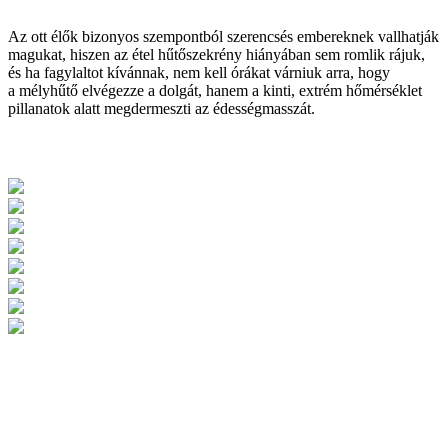
Az ott élők bizonyos szempontból szerencsés embereknek vallhatják
magukat, hiszen az étel hűtőszekrény hiányában sem romlik rájuk,
és ha fagylaltot kívánnak, nem kell órákat várniuk arra, hogy
a mélyhűtő elvégezze a dolgát, hanem a kinti, extrém hőmérséklet
pillanatok alatt megdermeszti az édességmasszát.