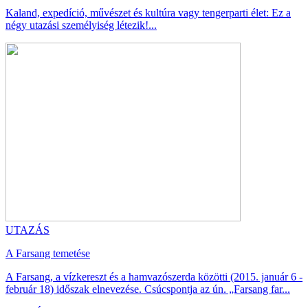
Kaland, expedíció, művészet és kultúra vagy tengerparti élet: Ez a
négy utazási személyiség létezik!...
UTAZÁS
A Farsang temetése
A Farsang, a vízkereszt és a hamvazószerda közötti (2015. január 6 -
február 18) időszak elnevezése. Csúcspontja az ún. „Farsang far...