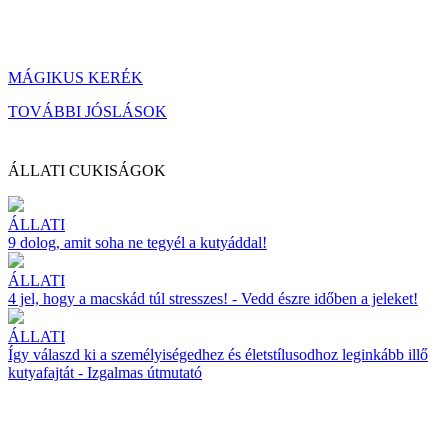
MÁGIKUS KERÉK
TOVÁBBI JÓSLÁSOK
ÁLLATI CUKISÁGOK
ÁLLATI
9 dolog, amit soha ne tegyél a kutyáddal!
ÁLLATI
4 jel, hogy a macskád túl stresszes! - Vedd észre időben a jeleket!
ÁLLATI
Így válaszd ki a személyiségedhez és életstílusodhoz leginkább illő
kutyafajtát - Izgalmas útmutató