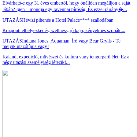
Elvárható-e egy 31 éves embertől, hogy önállóan megálljon a saját
lábán? Igen – mondja egy ravennai bíróság. És ezzel ráirány�...
UTAZÁS
Hévízi pihenés a Hotel Palace**** szállodában
Központi elhelyezkedés, wellness, jó kaja, kényelmes szobák....
UTAZÁS
Indiana Jones, Aquaman, Író vagy Bear Grylls - Te
melyik utazótípus vagy?
Kaland, expedíció, művészet és kultúra vagy tengerparti élet: Ez a
négy utazási személyiség létezik!...