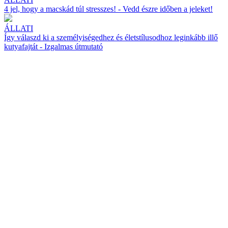
4 jel, hogy a macskád túl stresszes! - Vedd észre időben a jeleket!
ÁLLATI
Így válaszd ki a személyiségedhez és életstílusodhoz leginkább illő
kutyafajtát - Izgalmas útmutató