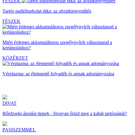
FÉSZEK
Tartós padlóburkolat titka: az aljzatkiegyenlítés
FÉSZEK
Miért érdemes akkumulátoros szegélynyírót választanod a
kertápoláshoz?
KÖZÉRZET
Vérplazma: az életmentő folyadék és annak adományozása
DIVAT
Bőrdzseki-ápolási tippek - Hogyan őrizd meg a kabát tartósságát?
PASISZEMMEL