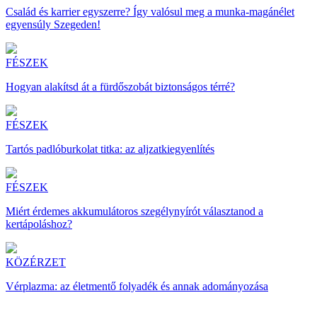
Család és karrier egyszerre? Így valósul meg a munka-magánélet
egyensúly Szegeden!
FÉSZEK
Hogyan alakítsd át a fürdőszobát biztonságos térré?
FÉSZEK
Tartós padlóburkolat titka: az aljzatkiegyenlítés
FÉSZEK
Miért érdemes akkumulátoros szegélynyírót választanod a
kertápoláshoz?
KÖZÉRZET
Vérplazma: az életmentő folyadék és annak adományozása