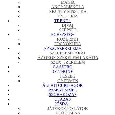
MÁGIA
ANGYALISKOLA
REJTÉLY-MISZTIKA
EZOTÉRIA
TREND
+
DIVAT
SZÉPSÉG
EGÉSZSÉG
+
KÖZÉRZET
FOGYÓKÚRA
SZEX, SZERELEM
+
SZERELEM LAKAT
AZ ÖRÖK SZERELEM LAKATJA
SZEX, SZERELEM
GASZTRO
OTTHON
+
FÉSZEK
GYERMEK
ÁLLATI CUKISÁGOK
PASISZEMMEL
SZÓRAKOZÁS
UTAZÁS
JÓSDA
+
JÁTÉKOS JÓSLÁTOK
ÉLŐ JÓSLÁS