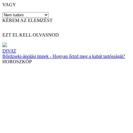
VAGY
KÉREM AZ ELEMZÉST
EZT EL KELL OLVASNOD
DIVAT
Bőrdzseki-ápolási tippek - Hogyan őrizd meg a kabát tartósságát?
HOROSZKÓP