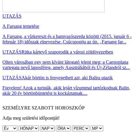
UTAZÁS
A Farsang temetése
A Farsang, a vízkereszt és a hamvazószerda közötti (2015. január 6 -
február 18) időszak elnevezése. Csúcspontja az ún. „Farsang far...
UTAZÁS
Ritka kártevő szaporodik a városi zöldövezetben
Olten városában egy nem kívánt látogató jelent meg: a Caenoplana
variegata nevű laposféreg, amely Ausztráliából és Új-Zélandról sz...
UTAZÁS
Akár börtön is fenyegetheti azt, aki Balira utazik
Figyelem! Azok a turisták, akik lejárt vízummal tartózkodnak Balin,
akár 20 év börtönbüntetést is kockáztatnak....
SZEMÉLYRE SZABOTT HOROSZKÓP
Adja meg születési időpontját!