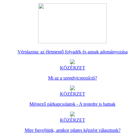
Vérplazma: az életmentő folyadék és annak adományozása
KÖZÉRZET
Mi az a szendvicspozíció?
KÖZÉRZET
Mérgező párkapcsolatok - A testedre is hatnak
KÖZÉRZET
Mire figyeljünk, amikor pilates képzést választunk?