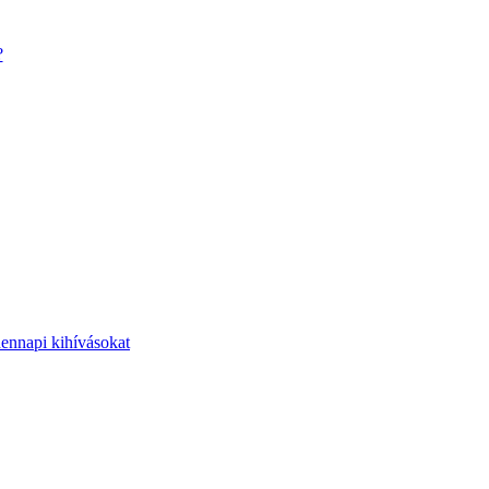
?
dennapi kihívásokat