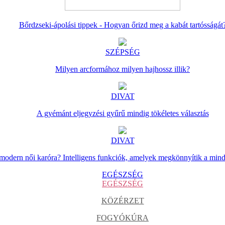
Bőrdzseki-ápolási tippek - Hogyan őrizd meg a kabát tartósságát
SZÉPSÉG
Milyen arcformához milyen hajhossz illik?
DIVAT
A gyémánt eljegyzési gyűrű mindig tökéletes választás
DIVAT
 modern női karóra? Intelligens funkciók, amelyek megkönnyítik a min
EGÉSZSÉG
EGÉSZSÉG
KÖZÉRZET
FOGYÓKÚRA