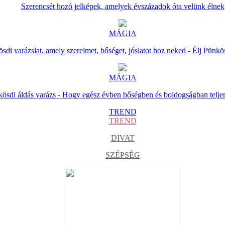
Szerencsét hozó jelképek, amelyek évszázadok óta velünk élnek
MÁGIA
sdi varázslat, amely szerelmet, bőséget, jóslatot hoz neked - Élj Pünkö
MÁGIA
ösdi áldás varázs - Hogy egész évben bőségben és boldogságban telje
TREND
TREND
DIVAT
SZÉPSÉG