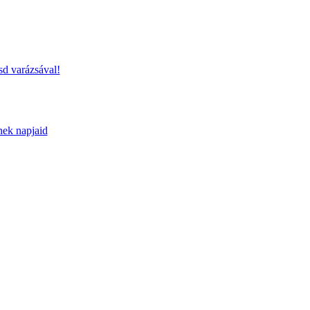
sd varázsával!
nek napjaid