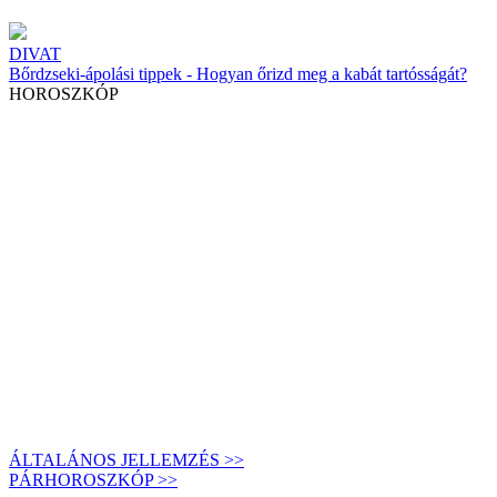
DIVAT
Bőrdzseki-ápolási tippek - Hogyan őrizd meg a kabát tartósságát?
HOROSZKÓP
ÁLTALÁNOS JELLEMZÉS >>
PÁRHOROSZKÓP >>