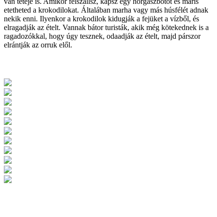
van teteje is. Amikor felszállsz, kapsz egy horgászbotot és máris
etetheted a krokodilokat. Általában marha vagy más húsfélét adnak
nekik enni. Ilyenkor a krokodilok kidugják a fejüket a vízből, és
elragadják az ételt. Vannak bátor turisták, akik még kötekednek is a
ragadozókkal, hogy úgy tesznek, odaadják az ételt, majd párszor
elrántják az orruk elől.