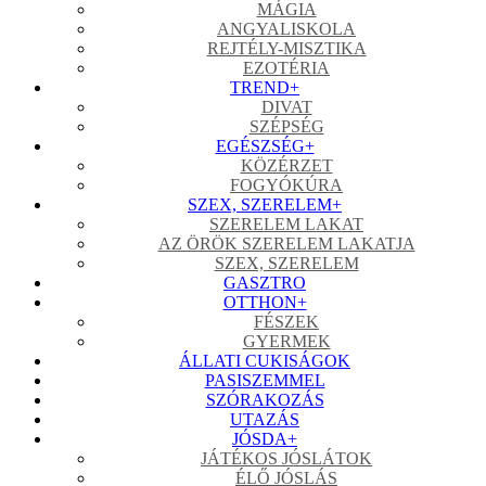
MÁGIA
ANGYALISKOLA
REJTÉLY-MISZTIKA
EZOTÉRIA
TREND
+
DIVAT
SZÉPSÉG
EGÉSZSÉG
+
KÖZÉRZET
FOGYÓKÚRA
SZEX, SZERELEM
+
SZERELEM LAKAT
AZ ÖRÖK SZERELEM LAKATJA
SZEX, SZERELEM
GASZTRO
OTTHON
+
FÉSZEK
GYERMEK
ÁLLATI CUKISÁGOK
PASISZEMMEL
SZÓRAKOZÁS
UTAZÁS
JÓSDA
+
JÁTÉKOS JÓSLÁTOK
ÉLŐ JÓSLÁS