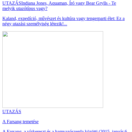
UTAZÁS
Indiana Jones, Aquaman, Író vagy Bear Grylls - Te
melyik utazótípus vagy?
Kaland, expedíció, művészet és kultúra vagy tengerparti élet: Ez a
négy utazási személyiség létezik!...
UTAZÁS
A Farsang temetése
A Farsang, a vízkereszt és a hamvazószerda közötti (2015. január 6 -