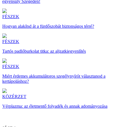
egyensúly Szegeden!
FÉSZEK
Hogyan alakítsd át a fürdőszobát biztonságos térré?
FÉSZEK
Tartós padlóburkolat titka: az aljzatkiegyenlítés
FÉSZEK
Miért érdemes akkumulátoros szegélynyírót választanod a
kertápoláshoz?
KÖZÉRZET
Vérplazma: az életmentő folyadék és annak adományozása