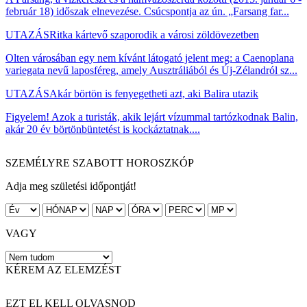
február 18) időszak elnevezése. Csúcspontja az ún. „Farsang far...
UTAZÁS
Ritka kártevő szaporodik a városi zöldövezetben
Olten városában egy nem kívánt látogató jelent meg: a Caenoplana
variegata nevű laposféreg, amely Ausztráliából és Új-Zélandról sz...
UTAZÁS
Akár börtön is fenyegetheti azt, aki Balira utazik
Figyelem! Azok a turisták, akik lejárt vízummal tartózkodnak Balin,
akár 20 év börtönbüntetést is kockáztatnak....
SZEMÉLYRE SZABOTT HOROSZKÓP
Adja meg születési időpontját!
VAGY
KÉREM AZ ELEMZÉST
EZT EL KELL OLVASNOD