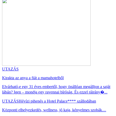
UTAZÁS
Kirakta az anya a fiát a mamahotelből
Elvárható-e egy 31 éves embertől, hogy önállóan megálljon a saját
lábán? Igen – mondja egy ravennai bíróság. És ezzel ráirány�...
UTAZÁS
Hévízi pihenés a Hotel Palace**** szállodában
Központi elhelyezkedés, wellness, jó kaja, kényelmes szobák....