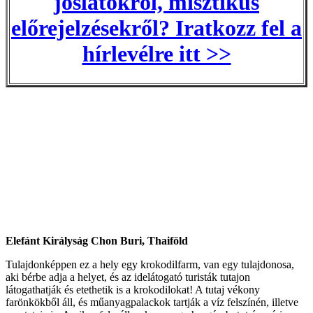
jóslatokról, misztikus
előrejelzésekről? Iratkozz fel a
hírlevélre itt >>
Elefánt Királyság Chon Buri, Thaiföld
Tulajdonképpen ez a hely egy krokodilfarm, van egy tulajdonosa,
aki bérbe adja a helyet, és az idelátogató turisták tutajon
látogathatják és etethetik is a krokodilokat! A tutaj vékony
farönkökből áll, és műanyagpalackok tartják a víz felszínén, illetve