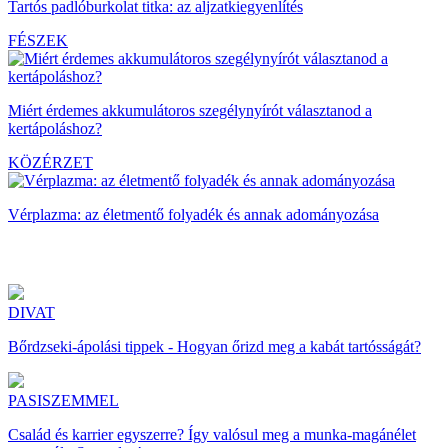
Tartós padlóburkolat titka: az aljzatkiegyenlítés
FÉSZEK
Miért érdemes akkumulátoros szegélynyírót választanod a
kertápoláshoz?
KÖZÉRZET
Vérplazma: az életmentő folyadék és annak adományozása
DIVAT
Bőrdzseki-ápolási tippek - Hogyan őrizd meg a kabát tartósságát?
PASISZEMMEL
Család és karrier egyszerre? Így valósul meg a munka-magánélet