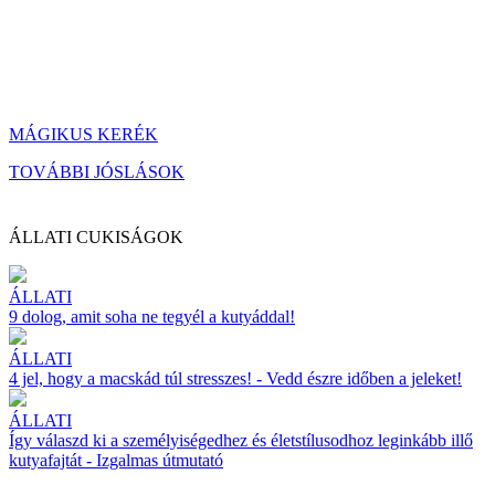
MÁGIKUS KERÉK
TOVÁBBI JÓSLÁSOK
ÁLLATI CUKISÁGOK
ÁLLATI
9 dolog, amit soha ne tegyél a kutyáddal!
ÁLLATI
4 jel, hogy a macskád túl stresszes! - Vedd észre időben a jeleket!
ÁLLATI
Így válaszd ki a személyiségedhez és életstílusodhoz leginkább illő
kutyafajtát - Izgalmas útmutató