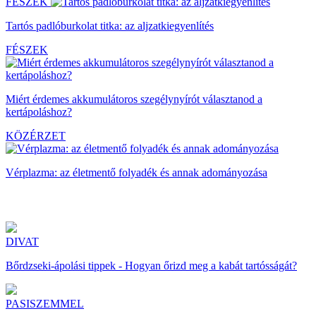
FÉSZEK
Tartós padlóburkolat titka: az aljzatkiegyenlítés
FÉSZEK
Miért érdemes akkumulátoros szegélynyírót választanod a
kertápoláshoz?
KÖZÉRZET
Vérplazma: az életmentő folyadék és annak adományozása
DIVAT
Bőrdzseki-ápolási tippek - Hogyan őrizd meg a kabát tartósságát?
PASISZEMMEL