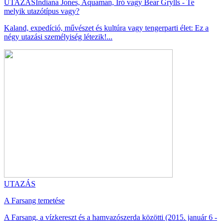
UTAZÁS
Indiana Jones, Aquaman, Író vagy Bear Grylls - Te
melyik utazótípus vagy?
Kaland, expedíció, művészet és kultúra vagy tengerparti élet: Ez a
négy utazási személyiség létezik!...
UTAZÁS
A Farsang temetése
A Farsang, a vízkereszt és a hamvazószerda közötti (2015. január 6 -