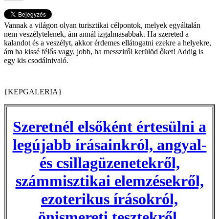
Vannak a világon olyan turisztikai célpontok, melyek egyáltalán
nem veszélytelenek, ám annál izgalmasabbak. Ha szereted a
kalandot és a veszélyt, akkor érdemes ellátogatni ezekre a helyekre,
ám ha kissé félős vagy, jobb, ha messziről kerülöd őket! Addig is
egy kis csodálnivaló.
{KEPGALERIA}
Szeretnél elsőként értesülni a
legújabb írásainkról, angyal-
és csillagüzenetekről,
számmisztikai elemzésekről,
ezoterikus írásokról,
önismereti tesztekről,