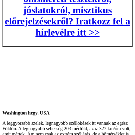
jóslatokról, misztikus
előrejelzésekről? Iratkozz fel a
hírlevélre itt >>
Washington hegy, USA
A leggyorsabb szelek, legnagyobb széllökések itt vannak az egész
Földön. A legnagyobb sebesség 203 mérföld, azaz 327 km/óra volt,
amit mértek. Ám nem csak az extrém széljárás, de a hőmérséklet is