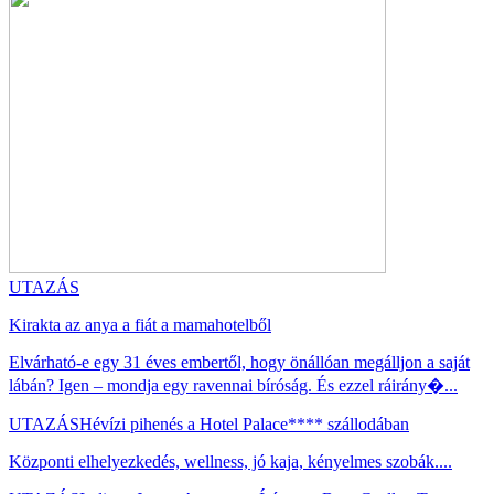
UTAZÁS
Kirakta az anya a fiát a mamahotelből
Elvárható-e egy 31 éves embertől, hogy önállóan megálljon a saját
lábán? Igen – mondja egy ravennai bíróság. És ezzel ráirány�...
UTAZÁS
Hévízi pihenés a Hotel Palace**** szállodában
Központi elhelyezkedés, wellness, jó kaja, kényelmes szobák....