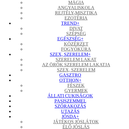
MÁGIA
ANGYALISKOLA
REJTÉLY-MISZTIKA
EZOTÉRIA
TREND
+
DIVAT
SZÉPSÉG
EGÉSZSÉG
+
KÖZÉRZET
FOGYÓKÚRA
SZEX, SZERELEM
+
SZERELEM LAKAT
AZ ÖRÖK SZERELEM LAKATJA
SZEX, SZERELEM
GASZTRO
OTTHON
+
FÉSZEK
GYERMEK
ÁLLATI CUKISÁGOK
PASISZEMMEL
SZÓRAKOZÁS
UTAZÁS
JÓSDA
+
JÁTÉKOS JÓSLÁTOK
ÉLŐ JÓSLÁS