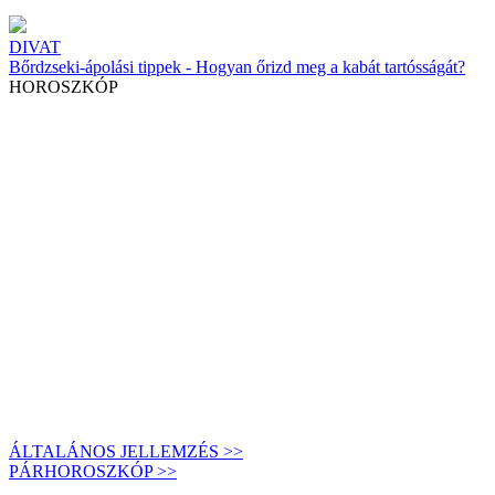
DIVAT
Bőrdzseki-ápolási tippek - Hogyan őrizd meg a kabát tartósságát?
HOROSZKÓP
ÁLTALÁNOS JELLEMZÉS >>
PÁRHOROSZKÓP >>