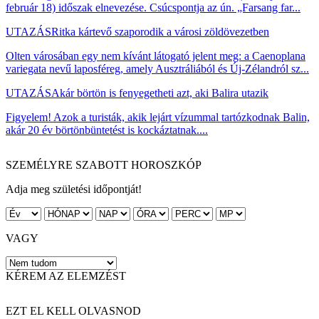
február 18) időszak elnevezése. Csúcspontja az ún. „Farsang far...
UTAZÁS
Ritka kártevő szaporodik a városi zöldövezetben
Olten városában egy nem kívánt látogató jelent meg: a Caenoplana
variegata nevű laposféreg, amely Ausztráliából és Új-Zélandról sz...
UTAZÁS
Akár börtön is fenyegetheti azt, aki Balira utazik
Figyelem! Azok a turisták, akik lejárt vízummal tartózkodnak Balin,
akár 20 év börtönbüntetést is kockáztatnak....
SZEMÉLYRE SZABOTT HOROSZKÓP
Adja meg születési időpontját!
VAGY
KÉREM AZ ELEMZÉST
EZT EL KELL OLVASNOD