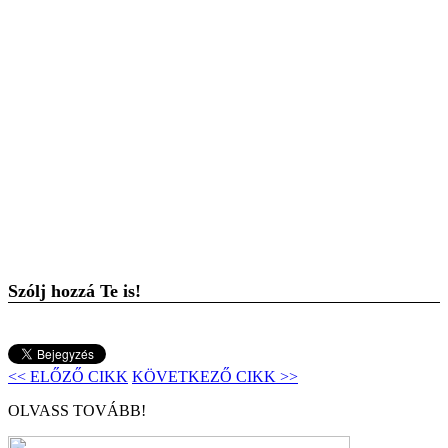
Szólj hozzá Te is!
<< ELŐZŐ CIKK
KÖVETKEZŐ CIKK >>
OLVASS TOVÁBB!