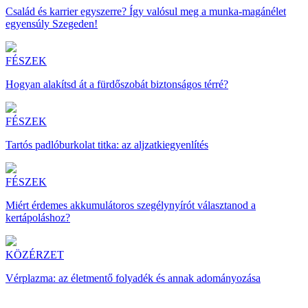
Család és karrier egyszerre? Így valósul meg a munka-magánélet
egyensúly Szegeden!
FÉSZEK
Hogyan alakítsd át a fürdőszobát biztonságos térré?
FÉSZEK
Tartós padlóburkolat titka: az aljzatkiegyenlítés
FÉSZEK
Miért érdemes akkumulátoros szegélynyírót választanod a
kertápoláshoz?
KÖZÉRZET
Vérplazma: az életmentő folyadék és annak adományozása