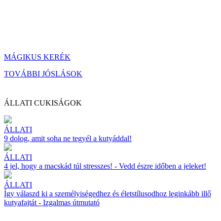
MÁGIKUS KERÉK
TOVÁBBI JÓSLÁSOK
ÁLLATI CUKISÁGOK
ÁLLATI
9 dolog, amit soha ne tegyél a kutyáddal!
ÁLLATI
4 jel, hogy a macskád túl stresszes! - Vedd észre időben a jeleket!
ÁLLATI
Így válaszd ki a személyiségedhez és életstílusodhoz leginkább illő
kutyafajtát - Izgalmas útmutató