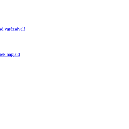
sd varázsával!
nek napjaid