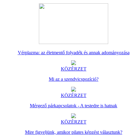
Vérplazma: az életmentő folyadék és annak adományozása
KÖZÉRZET
Mi az a szendvicspozíció?
KÖZÉRZET
Mérgező párkapcsolatok - A testedre is hatnak
KÖZÉRZET
Mire figyeljünk, amikor pilates képzést választunk?