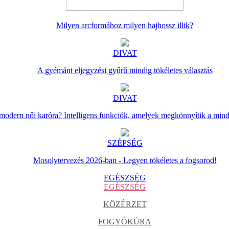
Milyen arcformához milyen hajhossz illik?
DIVAT
A gyémánt eljegyzési gyűrű mindig tökéletes választás
DIVAT
 modern női karóra? Intelligens funkciók, amelyek megkönnyítik a min
SZÉPSÉG
Mosolytervezés 2026-ban - Legyen tökéletes a fogsorod!
EGÉSZSÉG
EGÉSZSÉG
KÖZÉRZET
FOGYÓKÚRA