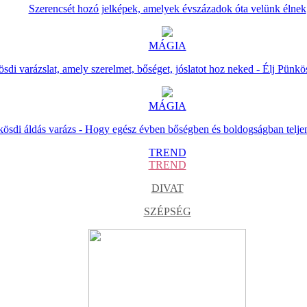
Szerencsét hozó jelképek, amelyek évszázadok óta velünk élnek
MÁGIA
sdi varázslat, amely szerelmet, bőséget, jóslatot hoz neked - Élj Pünkö
MÁGIA
ösdi áldás varázs - Hogy egész évben bőségben és boldogságban telje
TREND
TREND
DIVAT
SZÉPSÉG