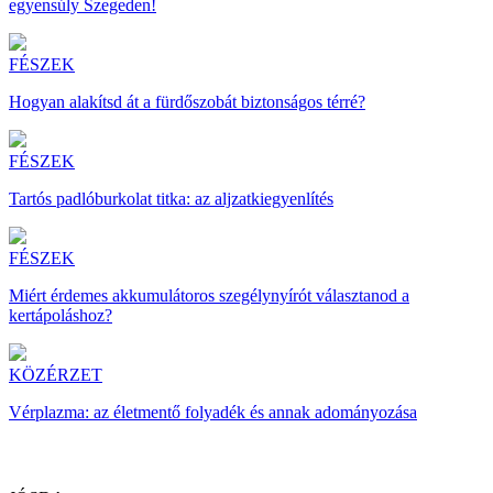
egyensúly Szegeden!
FÉSZEK
Hogyan alakítsd át a fürdőszobát biztonságos térré?
FÉSZEK
Tartós padlóburkolat titka: az aljzatkiegyenlítés
FÉSZEK
Miért érdemes akkumulátoros szegélynyírót választanod a
kertápoláshoz?
KÖZÉRZET
Vérplazma: az életmentő folyadék és annak adományozása