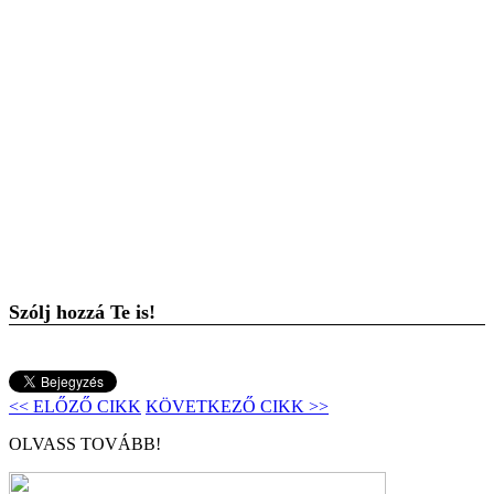
Szólj hozzá Te is!
<< ELŐZŐ CIKK
KÖVETKEZŐ CIKK >>
OLVASS TOVÁBB!