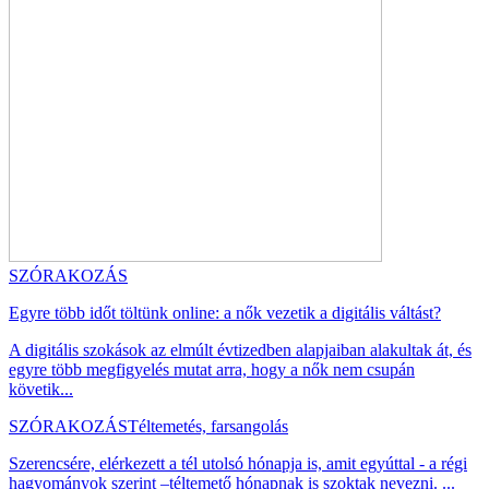
SZÓRAKOZÁS
Egyre több időt töltünk online: a nők vezetik a digitális váltást?
A digitális szokások az elmúlt évtizedben alapjaiban alakultak át, és
egyre több megfigyelés mutat arra, hogy a nők nem csupán
követik...
SZÓRAKOZÁS
Téltemetés, farsangolás
Szerencsére, elérkezett a tél utolsó hónapja is, amit egyúttal - a régi
hagyományok szerint –téltemető hónapnak is szoktak nevezni. ...