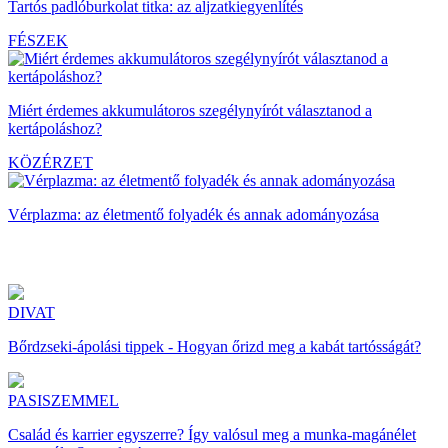
Tartós padlóburkolat titka: az aljzatkiegyenlítés
FÉSZEK
Miért érdemes akkumulátoros szegélynyírót választanod a
kertápoláshoz?
KÖZÉRZET
Vérplazma: az életmentő folyadék és annak adományozása
DIVAT
Bőrdzseki-ápolási tippek - Hogyan őrizd meg a kabát tartósságát?
PASISZEMMEL
Család és karrier egyszerre? Így valósul meg a munka-magánélet