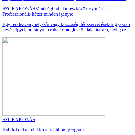
SZÓRAKOZÁS
Minőségi ruhatári eszközök gyártása -
Professzionális háttér minden igényre
Egy rendezvényhelyszín vagy közösségi tér szervezésekor gyakran
kevés figyelem irányul a ruhatár megfelelő kialakítására, pedig ez ...
SZÓRAKOZÁS
Rubik-kocka, mint kreatív otthoni program