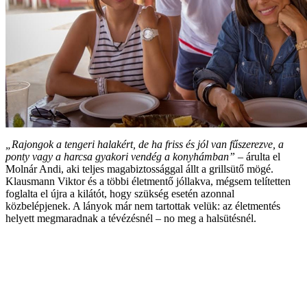
„Rajongok a tengeri halakért, de ha friss és jól van fűszerezve, a
ponty vagy a harcsa gyakori vendég a konyhámban”
– árulta el
Molnár Andi, aki teljes magabiztossággal állt a grillsütő mögé.
Klausmann Viktor és a többi életmentő jóllakva, mégsem telítetten
foglalta el újra a kilátót, hogy szükség esetén azonnal
közbelépjenek. A lányok már nem tartottak velük: az életmentés
helyett megmaradnak a tévézésnél – no meg a halsütésnél.