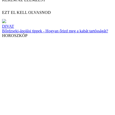
EZT EL KELL OLVASNOD
DIVAT
Bőrdzseki-ápolási tippek - Hogyan őrizd meg a kabát tartósságát?
HOROSZKÓP