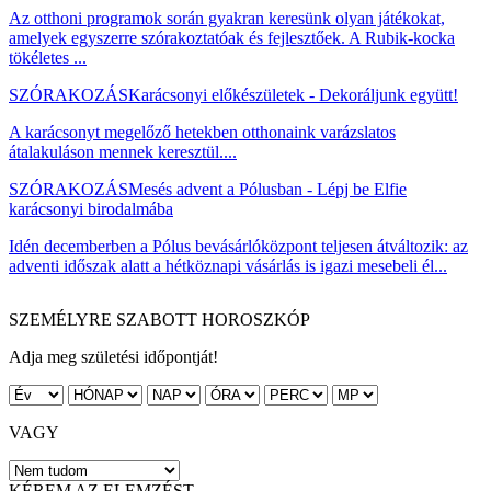
Az otthoni programok során gyakran keresünk olyan játékokat,
amelyek egyszerre szórakoztatóak és fejlesztőek. A Rubik-kocka
tökéletes ...
SZÓRAKOZÁS
Karácsonyi előkészületek - Dekoráljunk együtt!
A karácsonyt megelőző hetekben otthonaink varázslatos
átalakuláson mennek keresztül....
SZÓRAKOZÁS
Mesés advent a Pólusban - Lépj be Elfie
karácsonyi birodalmába
Idén decemberben a Pólus bevásárlóközpont teljesen átváltozik: az
adventi időszak alatt a hétköznapi vásárlás is igazi mesebeli él...
SZEMÉLYRE SZABOTT HOROSZKÓP
Adja meg születési időpontját!
VAGY
KÉREM AZ ELEMZÉST