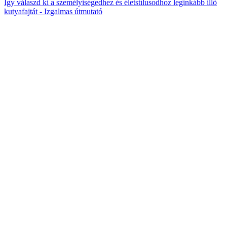
Így válaszd ki a személyiségedhez és életstílusodhoz leginkább illő
kutyafajtát - Izgalmas útmutató