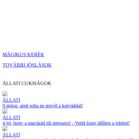
MÁGIKUS KERÉK
TOVÁBBI JÓSLÁSOK
ÁLLATI CUKISÁGOK
ÁLLATI
9 dolog, amit soha ne tegyél a kutyáddal!
ÁLLATI
4 jel, hogy a macskád túl stresszes! - Vedd észre időben a jeleket!
ÁLLATI