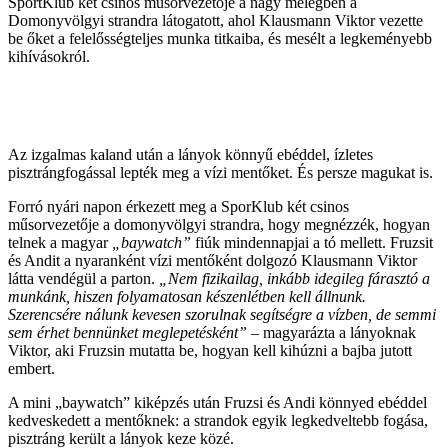
SportKlub két csinos műsorvezetője a nagy melegben a
Domonyvölgyi strandra látogatott, ahol Klausmann Viktor vezette
be őket a felelősségteljes munka titkaiba, és mesélt a legkeményebb
kihívásokról.
Az izgalmas kaland után a lányok könnyű ebéddel, ízletes
pisztrángfogással lepték meg a vízi mentőket. És persze magukat is.
Forró nyári napon érkezett meg a SporKlub két csinos
műsorvezetője a domonyvölgyi strandra, hogy megnézzék, hogyan
telnek a magyar
„baywatch”
fiúk mindennapjai a tó mellett. Fruzsit
és Andit a nyaranként vízi mentőként dolgozó Klausmann Viktor
látta vendégül a parton.
„Nem fizikailag, inkább idegileg fárasztó a
munkánk, hiszen folyamatosan készenlétben kell állnunk.
Szerencsére nálunk kevesen szorulnak segítségre a vízben, de semmi
sem érhet bennünket meglepetésként”
– magyarázta a lányoknak
Viktor, aki Fruzsin mutatta be, hogyan kell kihúzni a bajba jutott
embert.
A mini „baywatch” kiképzés után Fruzsi és Andi könnyed ebéddel
kedveskedett a mentőknek: a strandok egyik legkedveltebb fogása,
pisztráng került a lányok keze közé.