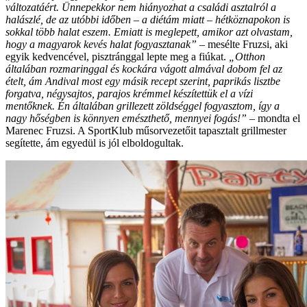
változatáért. Ünnepekkor nem hiányozhat a családi asztalról a
halászlé, de az utóbbi időben – a diétám miatt – hétköznapokon is
sokkal több halat eszem. Emiatt is meglepett, amikor azt olvastam,
hogy a magyarok kevés halat fogyasztanak”
– mesélte Fruzsi, aki
egyik kedvencével, pisztránggal lepte meg a fiúkat.
„Otthon
általában rozmaringgal és kockára vágott almával dobom fel az
ételt, ám Andival most egy másik recept szerint, paprikás lisztbe
forgatva, négysajtos, parajos krémmel készítettük el a vízi
mentőknek. Én általában grillezett zöldséggel fogyasztom, így a
nagy hőségben is könnyen emészthető, mennyei fogás!”
– mondta el
Marenec Fruzsi. A SportKlub műsorvezetőit tapasztalt grillmester
segítette, ám egyedül is jól elboldogultak.