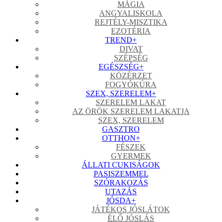
MÁGIA
ANGYALISKOLA
REJTÉLY-MISZTIKA
EZOTÉRIA
TREND
+
DIVAT
SZÉPSÉG
EGÉSZSÉG
+
KÖZÉRZET
FOGYÓKÚRA
SZEX, SZERELEM
+
SZERELEM LAKAT
AZ ÖRÖK SZERELEM LAKATJA
SZEX, SZERELEM
GASZTRO
OTTHON
+
FÉSZEK
GYERMEK
ÁLLATI CUKISÁGOK
PASISZEMMEL
SZÓRAKOZÁS
UTAZÁS
JÓSDA
+
JÁTÉKOS JÓSLÁTOK
ÉLŐ JÓSLÁS