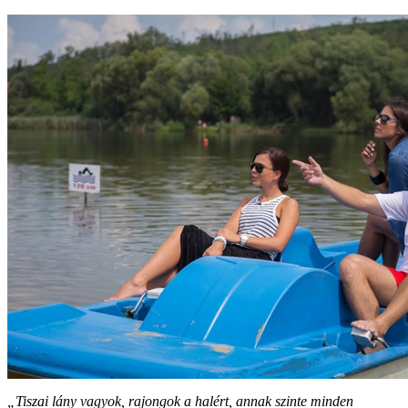
„Tiszai lány vagyok, rajongok a halért, annak szinte minden