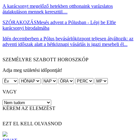
A karácsonyt megelőző hetekben otthonaink varázslatos
átalakuláson mennek keresztül....
SZÓRAKOZÁS
Mesés advent a Pólusban - Lépj be Elfie
karácsonyi birodalmába
Idén decemberben a Pólus bevásárlóközpont teljesen átváltozik: az
adventi időszak alatt a hétköznapi vásárlás is igazi mesebeli él...
SZEMÉLYRE SZABOTT HOROSZKÓP
Adja meg születési időpontját!
VAGY
KÉREM AZ ELEMZÉST
EZT EL KELL OLVASNOD