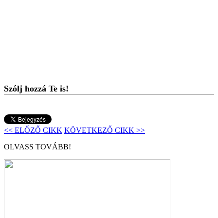
Szólj hozzá Te is!
<< ELŐZŐ CIKK
KÖVETKEZŐ CIKK >>
OLVASS TOVÁBB!