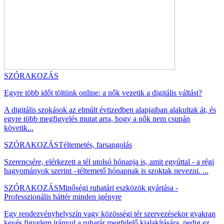
SZÓRAKOZÁS
Egyre több időt töltünk online: a nők vezetik a digitális váltást?
A digitális szokások az elmúlt évtizedben alapjaiban alakultak át, és
egyre több megfigyelés mutat arra, hogy a nők nem csupán
követik...
SZÓRAKOZÁS
Téltemetés, farsangolás
Szerencsére, elérkezett a tél utolsó hónapja is, amit egyúttal - a régi
hagyományok szerint –téltemető hónapnak is szoktak nevezni. ...
SZÓRAKOZÁS
Minőségi ruhatári eszközök gyártása -
Professzionális háttér minden igényre
Egy rendezvényhelyszín vagy közösségi tér szervezésekor gyakran
kevés figyelem irányul a ruhatár megfelelő kialakítására, pedig ez ...