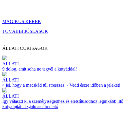
MÁGIKUS KERÉK
TOVÁBBI JÓSLÁSOK
ÁLLATI CUKISÁGOK
ÁLLATI
9 dolog, amit soha ne tegyél a kutyáddal!
ÁLLATI
4 jel, hogy a macskád túl stresszes! - Vedd észre időben a jeleket!
ÁLLATI
Így válaszd ki a személyiségedhez és életstílusodhoz leginkább illő
kutyafajtát - Izgalmas útmutató