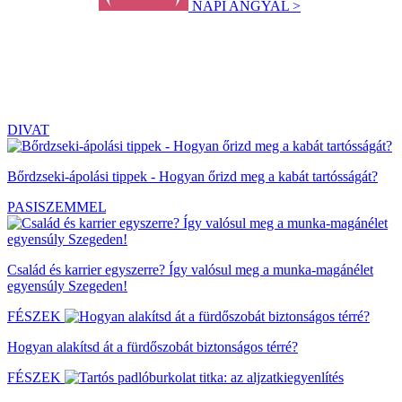
NAPI ANGYAL >
DIVAT
Bőrdzseki-ápolási tippek - Hogyan őrizd meg a kabát tartósságát?
PASISZEMMEL
Család és karrier egyszerre? Így valósul meg a munka-magánélet
egyensúly Szegeden!
FÉSZEK
Hogyan alakítsd át a fürdőszobát biztonságos térré?
FÉSZEK