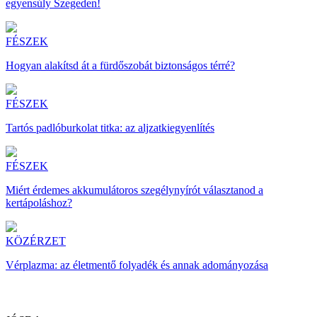
egyensúly Szegeden!
FÉSZEK
Hogyan alakítsd át a fürdőszobát biztonságos térré?
FÉSZEK
Tartós padlóburkolat titka: az aljzatkiegyenlítés
FÉSZEK
Miért érdemes akkumulátoros szegélynyírót választanod a
kertápoláshoz?
KÖZÉRZET
Vérplazma: az életmentő folyadék és annak adományozása