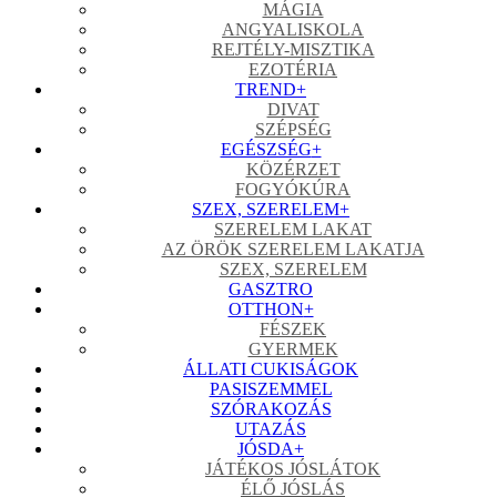
MÁGIA
ANGYALISKOLA
REJTÉLY-MISZTIKA
EZOTÉRIA
TREND
+
DIVAT
SZÉPSÉG
EGÉSZSÉG
+
KÖZÉRZET
FOGYÓKÚRA
SZEX, SZERELEM
+
SZERELEM LAKAT
AZ ÖRÖK SZERELEM LAKATJA
SZEX, SZERELEM
GASZTRO
OTTHON
+
FÉSZEK
GYERMEK
ÁLLATI CUKISÁGOK
PASISZEMMEL
SZÓRAKOZÁS
UTAZÁS
JÓSDA
+
JÁTÉKOS JÓSLÁTOK
ÉLŐ JÓSLÁS