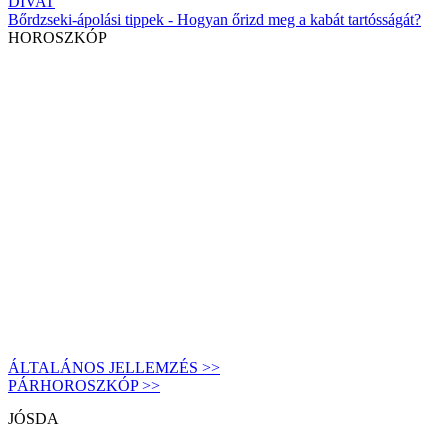
DIVAT
Bőrdzseki-ápolási tippek - Hogyan őrizd meg a kabát tartósságát?
HOROSZKÓP
ÁLTALÁNOS JELLEMZÉS >>
PÁRHOROSZKÓP >>
JÓSDA