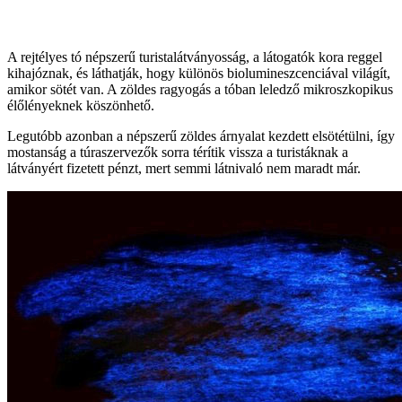
A rejtélyes tó népszerű turistalátványosság, a látogatók kora reggel
kihajóznak, és láthatják, hogy különös biolumineszcenciával világít,
amikor sötét van. A zöldes ragyogás a tóban leledző mikroszkopikus
élőlényeknek köszönhető.
Legutóbb azonban a népszerű zöldes árnyalat kezdett elsötétülni, így
mostanság a túraszervezők sorra térítik vissza a turistáknak a
látványért fizetett pénzt, mert semmi látnivaló nem maradt már.