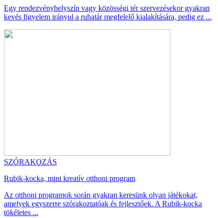
Egy rendezvényhelyszín vagy közösségi tér szervezésekor gyakran
kevés figyelem irányul a ruhatár megfelelő kialakítására, pedig ez ...
SZÓRAKOZÁS
Rubik-kocka, mint kreatív otthoni program
Az otthoni programok során gyakran keresünk olyan játékokat,
amelyek egyszerre szórakoztatóak és fejlesztőek. A Rubik-kocka
tökéletes ...