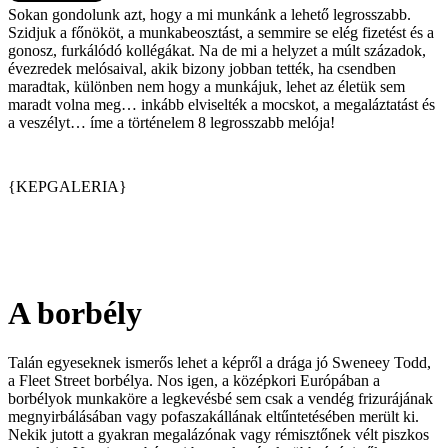
Sokan gondolunk azt, hogy a mi munkánk a lehető legrosszabb.
Szidjuk a főnököt, a munkabeosztást, a semmire se elég fizetést és a
gonosz, furkálódó kollégákat. Na de mi a helyzet a múlt századok,
évezredek melósaival, akik bizony jobban tették, ha csendben
maradtak, különben nem hogy a munkájuk, lehet az életük sem
maradt volna meg… inkább elviselték a mocskot, a megaláztatást és
a veszélyt… íme a történelem 8 legrosszabb melója!
{KEPGALERIA}
A borbély
Talán egyeseknek ismerős lehet a képről a drága jó Sweneey Todd,
a Fleet Street borbélya. Nos igen, a középkori Európában a
borbélyok munkaköre a legkevésbé sem csak a vendég frizurájának
megnyirbálásában vagy pofaszakállának eltűntetésében merült ki.
Nekik jutott a gyakran megalázónak vagy rémisztőnek vélt piszkos