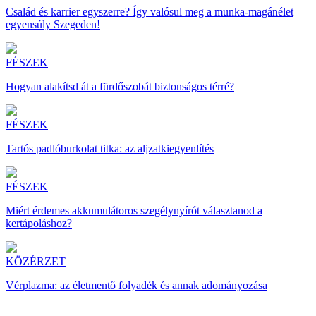
Család és karrier egyszerre? Így valósul meg a munka-magánélet
egyensúly Szegeden!
FÉSZEK
Hogyan alakítsd át a fürdőszobát biztonságos térré?
FÉSZEK
Tartós padlóburkolat titka: az aljzatkiegyenlítés
FÉSZEK
Miért érdemes akkumulátoros szegélynyírót választanod a
kertápoláshoz?
KÖZÉRZET
Vérplazma: az életmentő folyadék és annak adományozása