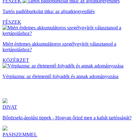
FÉSZEK
Tartós padlóburkolat titka: az aljzatkiegyenlítés
FÉSZEK
Miért érdemes akkumulátoros szegélynyírót választanod a
kertápoláshoz?
KÖZÉRZET
Vérplazma: az életmentő folyadék és annak adományozása
DIVAT
Bőrdzseki-ápolási tippek - Hogyan őrizd meg a kabát tartósságát?
PASISZEMMEL