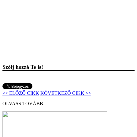
Szólj hozzá Te is!
<< ELŐZŐ CIKK
KÖVETKEZŐ CIKK >>
OLVASS TOVÁBB!