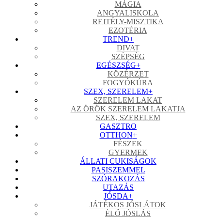
MÁGIA
ANGYALISKOLA
REJTÉLY-MISZTIKA
EZOTÉRIA
TREND
+
DIVAT
SZÉPSÉG
EGÉSZSÉG
+
KÖZÉRZET
FOGYÓKÚRA
SZEX, SZERELEM
+
SZERELEM LAKAT
AZ ÖRÖK SZERELEM LAKATJA
SZEX, SZERELEM
GASZTRO
OTTHON
+
FÉSZEK
GYERMEK
ÁLLATI CUKISÁGOK
PASISZEMMEL
SZÓRAKOZÁS
UTAZÁS
JÓSDA
+
JÁTÉKOS JÓSLÁTOK
ÉLŐ JÓSLÁS