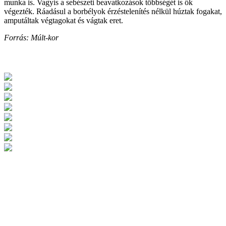
munka is. Vagyis a sebészeti beavatkozások többségét is ők
végezték. Ráadásul a borbélyok érzéstelenítés nélkül húztak fogakat,
amputáltak végtagokat és vágtak eret.
Forrás: Múlt-kor