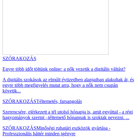
SZÓRAKOZÁS
Egyre több időt töltünk online: a nők vezetik a digitális váltást?
A digitális szokások az elmúlt évtizedben alapjaiban alakultak át, és
egyre több megfigyelés mutat arra, hogy a nők nem csupán
követik...
SZÓRAKOZÁS
Téltemetés, farsangolás
Szerencsére, elérkezett a tél utolsó hónapja is, amit egyúttal - a régi
hagyományok szerint –téltemető hónapnak is szoktak nevezni. ...
SZÓRAKOZÁS
Minőségi ruhatári eszközök gyártása -
Professzionális háttér minden igényre