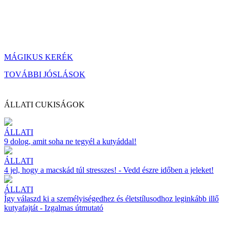
MÁGIKUS KERÉK
TOVÁBBI JÓSLÁSOK
ÁLLATI CUKISÁGOK
ÁLLATI
9 dolog, amit soha ne tegyél a kutyáddal!
ÁLLATI
4 jel, hogy a macskád túl stresszes! - Vedd észre időben a jeleket!
ÁLLATI
Így válaszd ki a személyiségedhez és életstílusodhoz leginkább illő
kutyafajtát - Izgalmas útmutató