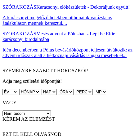
SZÓRAKOZÁS
Karácsonyi előkészületek - Dekoráljunk együtt!
A karácsonyt megelőző hetekben otthonaink varázslatos
átalakuláson mennek keresztül....
SZÓRAKOZÁS
Mesés advent a Pólusban - Lépj be Elfie
karácsonyi birodalmába
Idén decemberben a Pólus bevásárlóközpont teljesen átváltozik: az
adventi időszak alatt a hétköznapi vásárlás is igazi mesebeli él...
SZEMÉLYRE SZABOTT HOROSZKÓP
Adja meg születési időpontját!
VAGY
KÉREM AZ ELEMZÉST
EZT EL KELL OLVASNOD