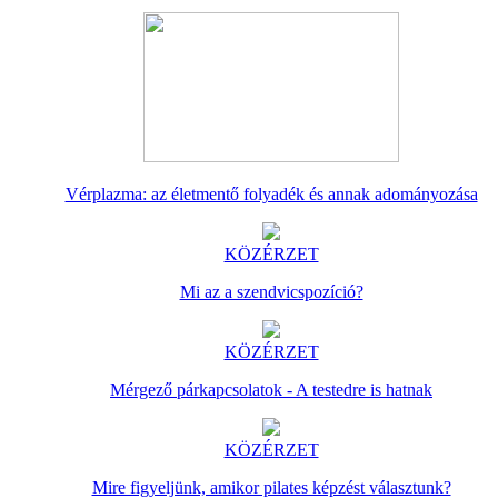
Vérplazma: az életmentő folyadék és annak adományozása
KÖZÉRZET
Mi az a szendvicspozíció?
KÖZÉRZET
Mérgező párkapcsolatok - A testedre is hatnak
KÖZÉRZET
Mire figyeljünk, amikor pilates képzést választunk?