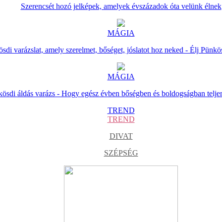
Szerencsét hozó jelképek, amelyek évszázadok óta velünk élnek
MÁGIA
sdi varázslat, amely szerelmet, bőséget, jóslatot hoz neked - Élj Pünkö
MÁGIA
ösdi áldás varázs - Hogy egész évben bőségben és boldogságban telje
TREND
TREND
DIVAT
SZÉPSÉG