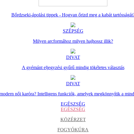
Bőrdzseki-ápolási tippek - Hogyan őrizd meg a kabát tartósságát
SZÉPSÉG
Milyen arcformához milyen hajhossz illik?
DIVAT
A gyémánt eljegyzési gyűrű mindig tökéletes választás
DIVAT
 modern női karóra? Intelligens funkciók, amelyek megkönnyítik a min
EGÉSZSÉG
EGÉSZSÉG
KÖZÉRZET
FOGYÓKÚRA