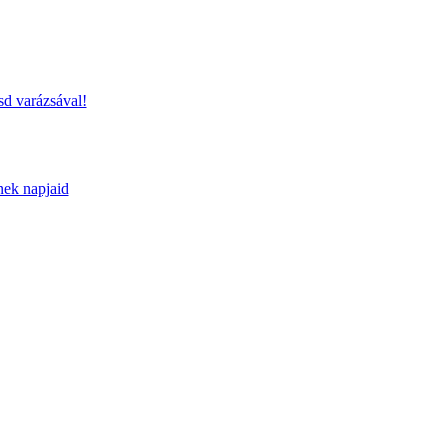
sd varázsával!
nek napjaid