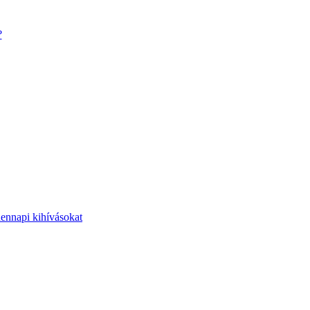
?
dennapi kihívásokat