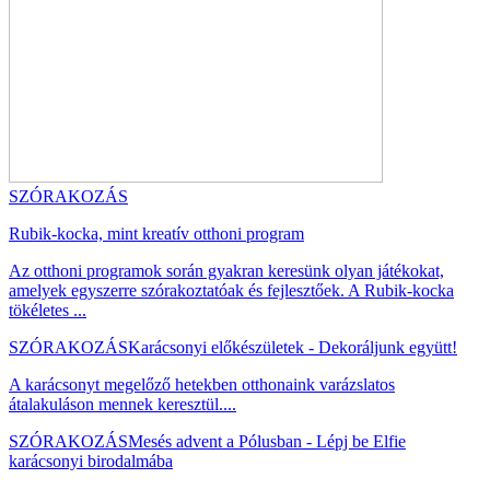
SZÓRAKOZÁS
Rubik-kocka, mint kreatív otthoni program
Az otthoni programok során gyakran keresünk olyan játékokat,
amelyek egyszerre szórakoztatóak és fejlesztőek. A Rubik-kocka
tökéletes ...
SZÓRAKOZÁS
Karácsonyi előkészületek - Dekoráljunk együtt!
A karácsonyt megelőző hetekben otthonaink varázslatos
átalakuláson mennek keresztül....
SZÓRAKOZÁS
Mesés advent a Pólusban - Lépj be Elfie
karácsonyi birodalmába