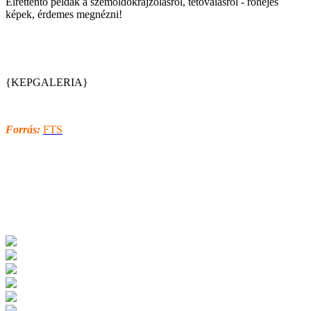
Elrettentő példák a szemöldökrajzolásról, tetoválásról - röhejes
képek, érdemes megnézni!
{KEPGALERIA}
Forrás:
FTS