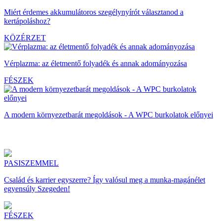
Miért érdemes akkumulátoros szegélynyírót választanod a
kertápoláshoz?
KÖZÉRZET
Vérplazma: az életmentő folyadék és annak adományozása
FÉSZEK
A modern környezetbarát megoldások - A WPC burkolatok előnyei
PASISZEMMEL
Család és karrier egyszerre? Így valósul meg a munka-magánélet
egyensúly Szegeden!
FÉSZEK