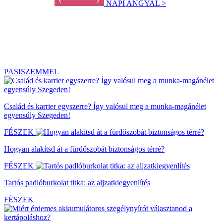
NAPI ANGYAL >
PASISZEMMEL
Család és karrier egyszerre? Így valósul meg a munka-magánélet
egyensúly Szegeden!
FÉSZEK
Hogyan alakítsd át a fürdőszobát biztonságos térré?
FÉSZEK
Tartós padlóburkolat titka: az aljzatkiegyenlítés
FÉSZEK