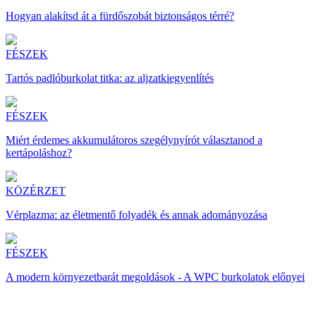
Hogyan alakítsd át a fürdőszobát biztonságos térré?
FÉSZEK
Tartós padlóburkolat titka: az aljzatkiegyenlítés
FÉSZEK
Miért érdemes akkumulátoros szegélynyírót választanod a
kertápoláshoz?
KÖZÉRZET
Vérplazma: az életmentő folyadék és annak adományozása
FÉSZEK
A modern környezetbarát megoldások - A WPC burkolatok előnyei