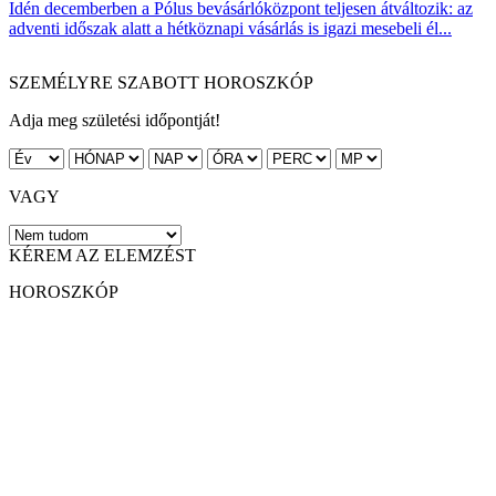
Idén decemberben a Pólus bevásárlóközpont teljesen átváltozik: az
adventi időszak alatt a hétköznapi vásárlás is igazi mesebeli él...
SZEMÉLYRE SZABOTT HOROSZKÓP
Adja meg születési időpontját!
VAGY
KÉREM AZ ELEMZÉST
HOROSZKÓP