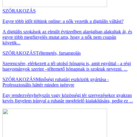
SZÓRAKOZÁS
Egyre több időt töltünk online: a nők vezetik a digitális váltást?
A digitális szokások az elmúlt évtizedben alapjaiban alakultak át, és
egyre több megfigyelés mutat arra, hogy a nők nem csupán
követik...
SZÓRAKOZÁS
Téltemetés, farsangolás
Szerencsére, elérkezett a tél utolsó hónapja is, amit egyúttal - a régi
hagyományok szerint –téltemető hónapnak is szoktak nevezni. ...
SZÓRAKOZÁS
Minőségi ruhatári eszközök gyártása -
Professzionális háttér minden igényre
Egy rendezvényhelyszín vagy közösségi tér szervezésekor gyakran
kevés figyelem irányul a ruhatár megfelelő kialakítására, pedig ez ...