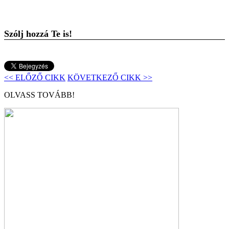
Szólj hozzá Te is!
<< ELŐZŐ CIKK
KÖVETKEZŐ CIKK >>
OLVASS TOVÁBB!