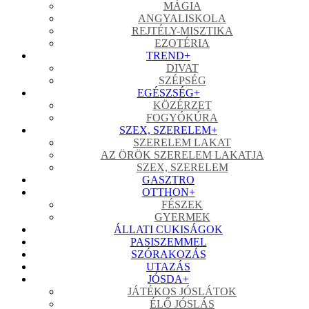
MÁGIA
ANGYALISKOLA
REJTÉLY-MISZTIKA
EZOTÉRIA
TREND
+
DIVAT
SZÉPSÉG
EGÉSZSÉG
+
KÖZÉRZET
FOGYÓKÚRA
SZEX, SZERELEM
+
SZERELEM LAKAT
AZ ÖRÖK SZERELEM LAKATJA
SZEX, SZERELEM
GASZTRO
OTTHON
+
FÉSZEK
GYERMEK
ÁLLATI CUKISÁGOK
PASISZEMMEL
SZÓRAKOZÁS
UTAZÁS
JÓSDA
+
JÁTÉKOS JÓSLÁTOK
ÉLŐ JÓSLÁS