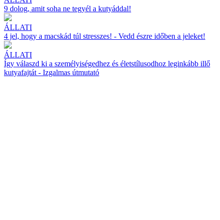
9 dolog, amit soha ne tegyél a kutyáddal!
ÁLLATI
4 jel, hogy a macskád túl stresszes! - Vedd észre időben a jeleket!
ÁLLATI
Így válaszd ki a személyiségedhez és életstílusodhoz leginkább illő
kutyafajtát - Izgalmas útmutató