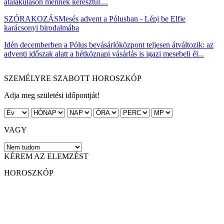
átalakuláson mennek keresztül....
SZÓRAKOZÁS
Mesés advent a Pólusban - Lépj be Elfie
karácsonyi birodalmába
Idén decemberben a Pólus bevásárlóközpont teljesen átváltozik: az
adventi időszak alatt a hétköznapi vásárlás is igazi mesebeli él...
SZEMÉLYRE SZABOTT HOROSZKÓP
Adja meg születési időpontját!
VAGY
KÉREM AZ ELEMZÉST
HOROSZKÓP