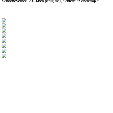
Schoonoverhez. 2010-ben pedig megjelentette az önéletrajzát.