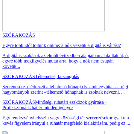
SZÓRAKOZÁS
Egyre több időt töltünk online: a nők vezetik a digitális váltást?
A digitális szokások az elmúlt évtizedben alapjaiban alakultak át, és
egyre több megfigyelés mutat arra, hogy a nők nem csupán
követik...
SZÓRAKOZÁS
Téltemetés, farsangolás
Szerencsére, elérkezett a tél utolsó hónapja is, amit egyúttal - a régi
hagyományok szerint –téltemető hónapnak is szoktak nevezni. ...
SZÓRAKOZÁS
Minőségi ruhatári eszközök gyártása -
Professzionális háttér minden igényre
Egy rendezvényhelyszín vagy közösségi tér szervezésekor gyakran
kevés figyelem irányul a ruhatár megfelelő kialakítására, pedig ez ...