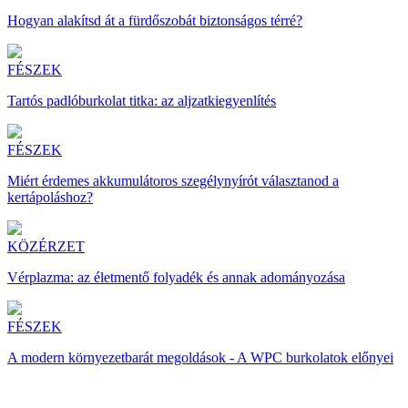
Hogyan alakítsd át a fürdőszobát biztonságos térré?
FÉSZEK
Tartós padlóburkolat titka: az aljzatkiegyenlítés
FÉSZEK
Miért érdemes akkumulátoros szegélynyírót választanod a
kertápoláshoz?
KÖZÉRZET
Vérplazma: az életmentő folyadék és annak adományozása
FÉSZEK
A modern környezetbarát megoldások - A WPC burkolatok előnyei