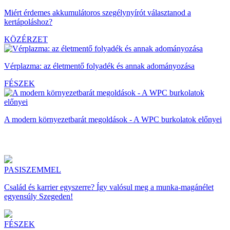
Miért érdemes akkumulátoros szegélynyírót választanod a
kertápoláshoz?
KÖZÉRZET
Vérplazma: az életmentő folyadék és annak adományozása
FÉSZEK
A modern környezetbarát megoldások - A WPC burkolatok előnyei
PASISZEMMEL
Család és karrier egyszerre? Így valósul meg a munka-magánélet
egyensúly Szegeden!
FÉSZEK