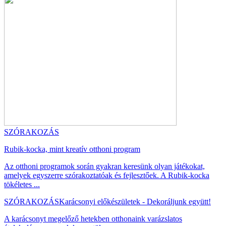
SZÓRAKOZÁS
Rubik-kocka, mint kreatív otthoni program
Az otthoni programok során gyakran keresünk olyan játékokat,
amelyek egyszerre szórakoztatóak és fejlesztőek. A Rubik-kocka
tökéletes ...
SZÓRAKOZÁS
Karácsonyi előkészületek - Dekoráljunk együtt!
A karácsonyt megelőző hetekben otthonaink varázslatos