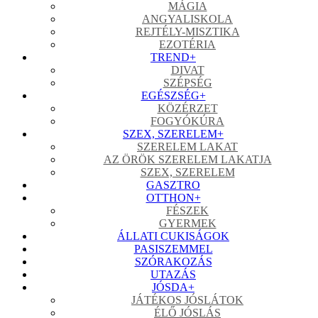
MÁGIA
ANGYALISKOLA
REJTÉLY-MISZTIKA
EZOTÉRIA
TREND
+
DIVAT
SZÉPSÉG
EGÉSZSÉG
+
KÖZÉRZET
FOGYÓKÚRA
SZEX, SZERELEM
+
SZERELEM LAKAT
AZ ÖRÖK SZERELEM LAKATJA
SZEX, SZERELEM
GASZTRO
OTTHON
+
FÉSZEK
GYERMEK
ÁLLATI CUKISÁGOK
PASISZEMMEL
SZÓRAKOZÁS
UTAZÁS
JÓSDA
+
JÁTÉKOS JÓSLÁTOK
ÉLŐ JÓSLÁS