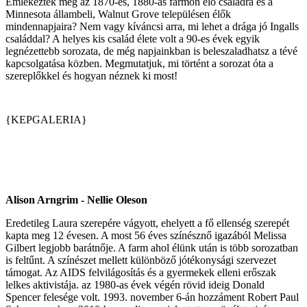
Emlékeztek még az 1870-es, 1880-as farmon élő családra és a
Minnesota állambeli, Walnut Grove településen élők
mindennapjaira? Nem vagy kíváncsi arra, mi lehet a drága jó Ingalls
családdal? A helyes kis család élete volt a 90-es évek egyik
legnézettebb sorozata, de még napjainkban is beleszaladhatsz a tévé
kapcsolgatása közben. Megmutatjuk, mi történt a sorozat óta a
szereplőkkel és hogyan néznek ki most!
{KEPGALERIA}
Alison Arngrim - Nellie Oleson
Eredetileg Laura szerepére vágyott, ehelyett a fő ellenség szerepét
kapta meg 12 évesen. A most 56 éves színésznő igazából Melissa
Gilbert legjobb barátnője. A farm ahol élünk után is több sorozatban
is feltűnt. A színészet mellett különböző jótékonysági szervezet
támogat. Az AIDS felvilágosítás és a gyermekek elleni erőszak
lelkes aktivistája. az 1980-as évek végén rövid ideig Donald
Spencer felesége volt. 1993. november 6-án hozzáment Robert Paul