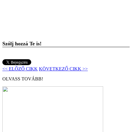
Szólj hozzá Te is!
<< ELŐZŐ CIKK
KÖVETKEZŐ CIKK >>
OLVASS TOVÁBB!