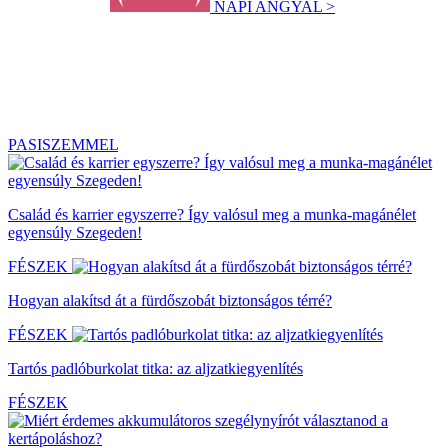
NAPI ANGYAL >
PASISZEMMEL
Család és karrier egyszerre? Így valósul meg a munka-magánélet
egyensúly Szegeden!
FÉSZEK
Hogyan alakítsd át a fürdőszobát biztonságos térré?
FÉSZEK
Tartós padlóburkolat titka: az aljzatkiegyenlítés
FÉSZEK