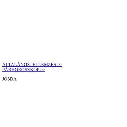
ÁLTALÁNOS JELLEMZÉS >>
PÁRHOROSZKÓP >>
JÓSDA