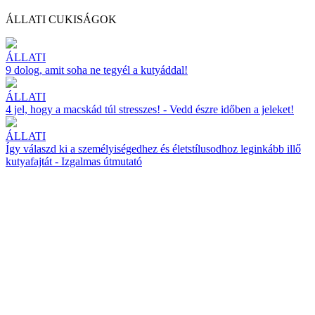
ÁLLATI CUKISÁGOK
ÁLLATI
9 dolog, amit soha ne tegyél a kutyáddal!
ÁLLATI
4 jel, hogy a macskád túl stresszes! - Vedd észre időben a jeleket!
ÁLLATI
Így válaszd ki a személyiségedhez és életstílusodhoz leginkább illő
kutyafajtát - Izgalmas útmutató