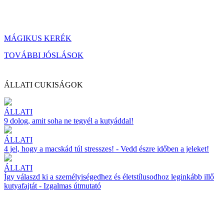
MÁGIKUS KERÉK
TOVÁBBI JÓSLÁSOK
ÁLLATI CUKISÁGOK
ÁLLATI
9 dolog, amit soha ne tegyél a kutyáddal!
ÁLLATI
4 jel, hogy a macskád túl stresszes! - Vedd észre időben a jeleket!
ÁLLATI
Így válaszd ki a személyiségedhez és életstílusodhoz leginkább illő
kutyafajtát - Izgalmas útmutató