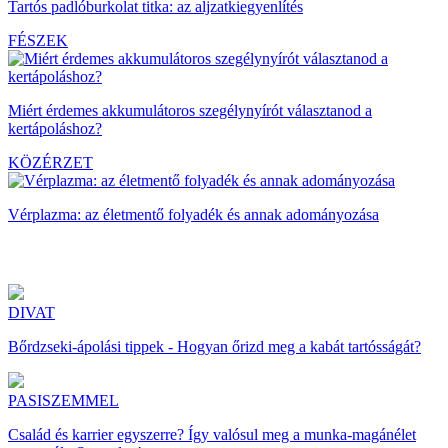
Tartós padlóburkolat titka: az aljzatkiegyenlítés
FÉSZEK
Miért érdemes akkumulátoros szegélynyírót választanod a
kertápoláshoz?
KÖZÉRZET
Vérplazma: az életmentő folyadék és annak adományozása
DIVAT
Bőrdzseki-ápolási tippek - Hogyan őrizd meg a kabát tartósságát?
PASISZEMMEL
Család és karrier egyszerre? Így valósul meg a munka-magánélet