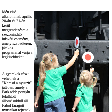
Idén első
alkalommal, április
20-án és 21-én
kerül
megrendezésre a
szezonindító
húsvéti esemény,
amely szabadtéren,
játékos
programmal várja a
legkisebbeket.
A gyerekek részt
vehetnek a
”Keresd a nyuszit”
játéban, amely a
Park több pontján
felállított
állomásokból áll.
Fából faragott
nyuszikat rejtenek