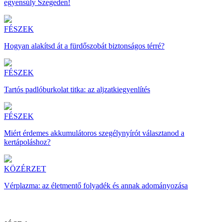
egyensúly Szegeden!
FÉSZEK
Hogyan alakítsd át a fürdőszobát biztonságos térré?
FÉSZEK
Tartós padlóburkolat titka: az aljzatkiegyenlítés
FÉSZEK
Miért érdemes akkumulátoros szegélynyírót választanod a
kertápoláshoz?
KÖZÉRZET
Vérplazma: az életmentő folyadék és annak adományozása