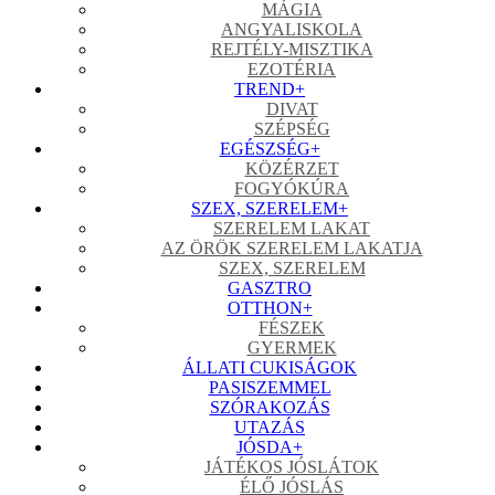
MÁGIA
ANGYALISKOLA
REJTÉLY-MISZTIKA
EZOTÉRIA
TREND
+
DIVAT
SZÉPSÉG
EGÉSZSÉG
+
KÖZÉRZET
FOGYÓKÚRA
SZEX, SZERELEM
+
SZERELEM LAKAT
AZ ÖRÖK SZERELEM LAKATJA
SZEX, SZERELEM
GASZTRO
OTTHON
+
FÉSZEK
GYERMEK
ÁLLATI CUKISÁGOK
PASISZEMMEL
SZÓRAKOZÁS
UTAZÁS
JÓSDA
+
JÁTÉKOS JÓSLÁTOK
ÉLŐ JÓSLÁS