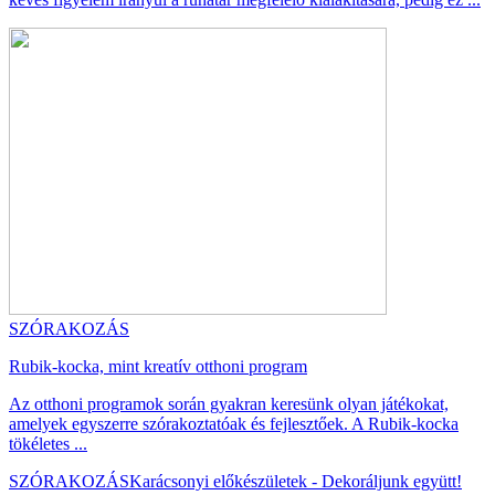
SZÓRAKOZÁS
Rubik-kocka, mint kreatív otthoni program
Az otthoni programok során gyakran keresünk olyan játékokat,
amelyek egyszerre szórakoztatóak és fejlesztőek. A Rubik-kocka
tökéletes ...
SZÓRAKOZÁS
Karácsonyi előkészületek - Dekoráljunk együtt!