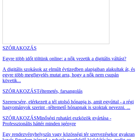
SZÓRAKOZÁS
Egyre több időt töltünk online: a nők vezetik a digitális váltást?
A digitális szokások az elmúlt évtizedben alapjaiban alakultak át, és
egyre több megfigyelés mutat arra, hogy a nők nem csupán
követik...
SZÓRAKOZÁS
Téltemetés, farsangolás
Szerencsére, elérkezett a tél utolsó hónapja is, amit egyúttal - a régi
hagyományok szerint –téltemető hónapnak is szoktak nevezni. ...
SZÓRAKOZÁS
Minőségi ruhatári eszközök gyártása -
Professzionális háttér minden igényre
Egy rendezvényhelyszín vagy közösségi tér szervezésekor gyakran
kevés figyelem irányul a ruhatár megfelelő kialakítására, pedig ez ...