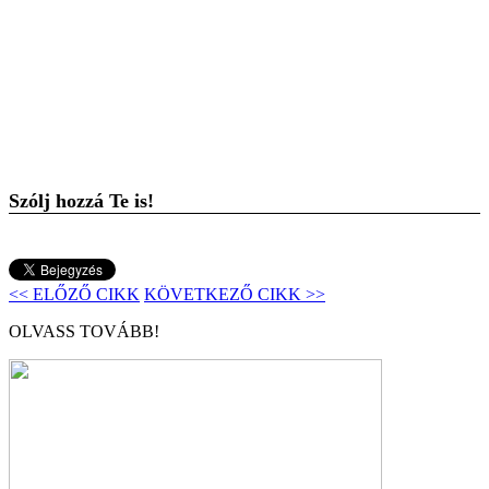
Szólj hozzá Te is!
<< ELŐZŐ CIKK
KÖVETKEZŐ CIKK >>
OLVASS TOVÁBB!