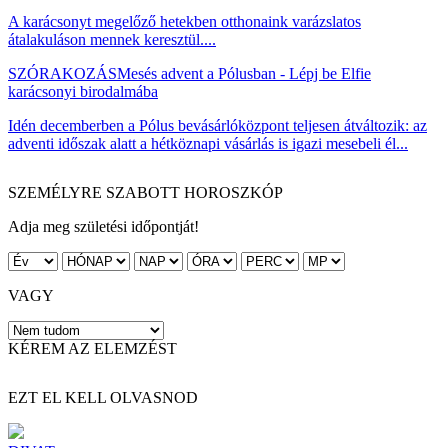
A karácsonyt megelőző hetekben otthonaink varázslatos
átalakuláson mennek keresztül....
SZÓRAKOZÁS
Mesés advent a Pólusban - Lépj be Elfie
karácsonyi birodalmába
Idén decemberben a Pólus bevásárlóközpont teljesen átváltozik: az
adventi időszak alatt a hétköznapi vásárlás is igazi mesebeli él...
SZEMÉLYRE SZABOTT HOROSZKÓP
Adja meg születési időpontját!
VAGY
KÉREM AZ ELEMZÉST
EZT EL KELL OLVASNOD