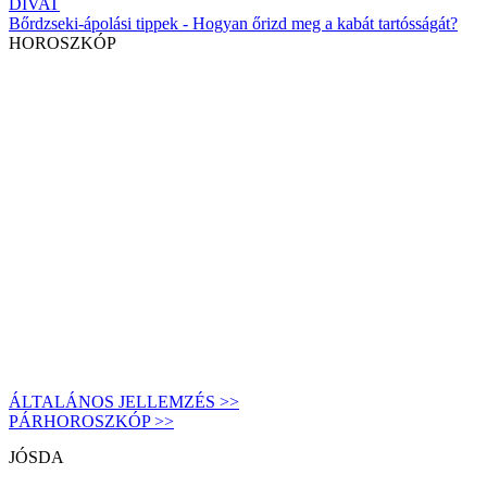
DIVAT
Bőrdzseki-ápolási tippek - Hogyan őrizd meg a kabát tartósságát?
HOROSZKÓP
ÁLTALÁNOS JELLEMZÉS >>
PÁRHOROSZKÓP >>
JÓSDA