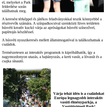
el, melyeket a Park
felderítése során
találhatnak meg.
A keresést térképpel és játékos feladványokkal teszik könnyebbé a
résztvevők számára. A színpadkocsival szemközti füves területen
húsvéti kreatív kuckó várja az apróságokat húsvéti színezővel,
papírtojás készítéssel.
A húsvéti nyuszikeresés mellett állatsimogatóval is találkozhatnak a
családok.
Természetesen az interaktív programok is kipróbálhatók, így a
nagymozdonyon utazás, a hajtányozás, a kerti vasút, a lóvasút és a
csajka sínautó.
Várja tehát idén is a családokat
Európa legnagyobb interaktív
vasúti élményparkja, a
Vasúttörténeti Park!