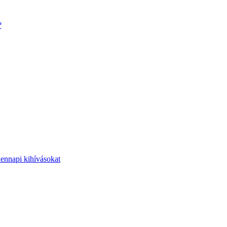
?
dennapi kihívásokat