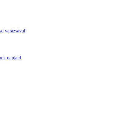
sd varázsával!
nek napjaid