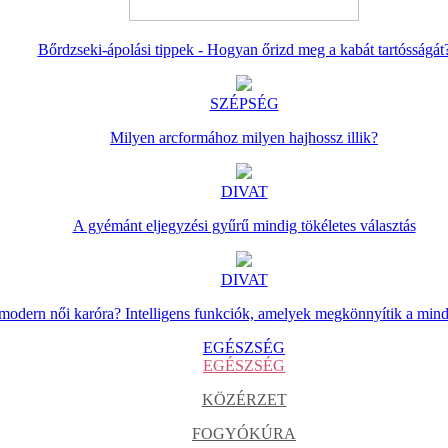
Bőrdzseki-ápolási tippek - Hogyan őrizd meg a kabát tartósságát
SZÉPSÉG
Milyen arcformához milyen hajhossz illik?
DIVAT
A gyémánt eljegyzési gyűrű mindig tökéletes választás
DIVAT
 modern női karóra? Intelligens funkciók, amelyek megkönnyítik a min
EGÉSZSÉG
EGÉSZSÉG
KÖZÉRZET
FOGYÓKÚRA