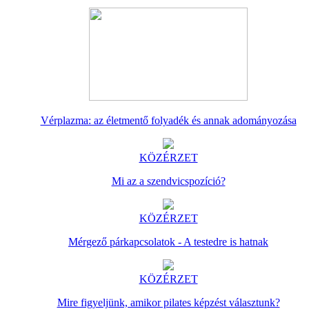
Vérplazma: az életmentő folyadék és annak adományozása
KÖZÉRZET
Mi az a szendvicspozíció?
KÖZÉRZET
Mérgező párkapcsolatok - A testedre is hatnak
KÖZÉRZET
Mire figyeljünk, amikor pilates képzést választunk?