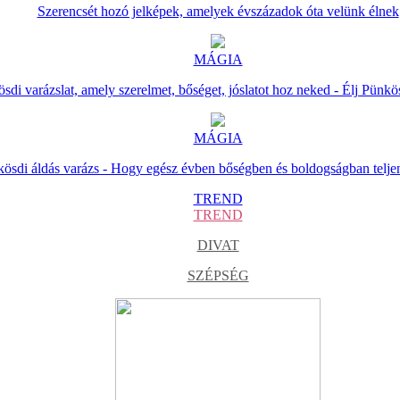
Szerencsét hozó jelképek, amelyek évszázadok óta velünk élnek
MÁGIA
sdi varázslat, amely szerelmet, bőséget, jóslatot hoz neked - Élj Pünkö
MÁGIA
ösdi áldás varázs - Hogy egész évben bőségben és boldogságban telje
TREND
TREND
DIVAT
SZÉPSÉG