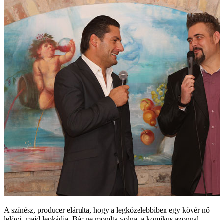
A színész, producer elárulta, hogy a legközelebbiben egy kövér nő
lelövi, majd leokádja. Bár ne mondta volna, a komikus azonnal