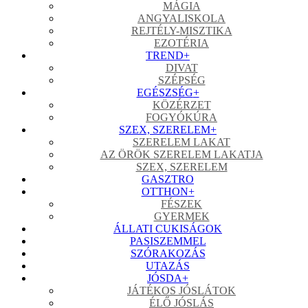
MÁGIA
ANGYALISKOLA
REJTÉLY-MISZTIKA
EZOTÉRIA
TREND
+
DIVAT
SZÉPSÉG
EGÉSZSÉG
+
KÖZÉRZET
FOGYÓKÚRA
SZEX, SZERELEM
+
SZERELEM LAKAT
AZ ÖRÖK SZERELEM LAKATJA
SZEX, SZERELEM
GASZTRO
OTTHON
+
FÉSZEK
GYERMEK
ÁLLATI CUKISÁGOK
PASISZEMMEL
SZÓRAKOZÁS
UTAZÁS
JÓSDA
+
JÁTÉKOS JÓSLÁTOK
ÉLŐ JÓSLÁS