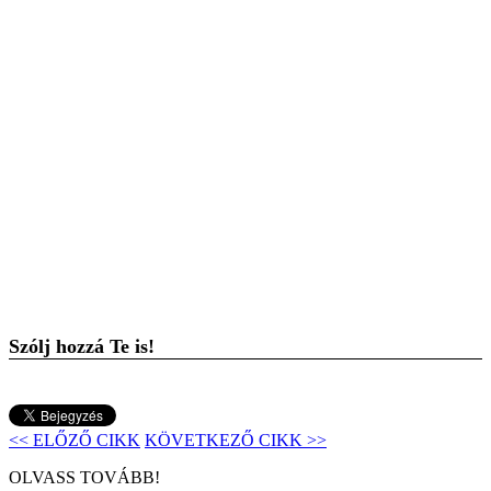
Szólj hozzá Te is!
<< ELŐZŐ CIKK
KÖVETKEZŐ CIKK >>
OLVASS TOVÁBB!