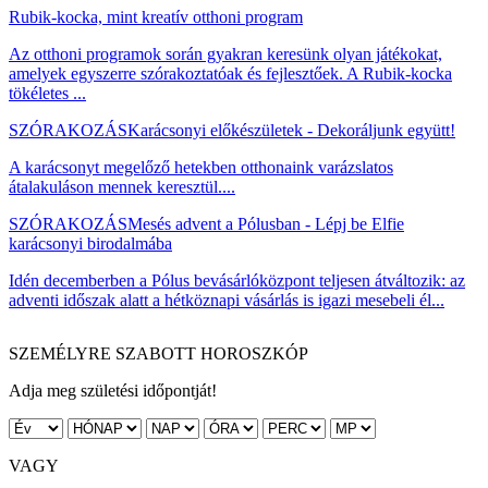
Rubik-kocka, mint kreatív otthoni program
Az otthoni programok során gyakran keresünk olyan játékokat,
amelyek egyszerre szórakoztatóak és fejlesztőek. A Rubik-kocka
tökéletes ...
SZÓRAKOZÁS
Karácsonyi előkészületek - Dekoráljunk együtt!
A karácsonyt megelőző hetekben otthonaink varázslatos
átalakuláson mennek keresztül....
SZÓRAKOZÁS
Mesés advent a Pólusban - Lépj be Elfie
karácsonyi birodalmába
Idén decemberben a Pólus bevásárlóközpont teljesen átváltozik: az
adventi időszak alatt a hétköznapi vásárlás is igazi mesebeli él...
SZEMÉLYRE SZABOTT HOROSZKÓP
Adja meg születési időpontját!
VAGY