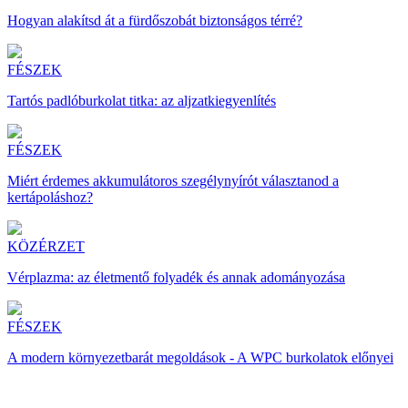
Hogyan alakítsd át a fürdőszobát biztonságos térré?
FÉSZEK
Tartós padlóburkolat titka: az aljzatkiegyenlítés
FÉSZEK
Miért érdemes akkumulátoros szegélynyírót választanod a
kertápoláshoz?
KÖZÉRZET
Vérplazma: az életmentő folyadék és annak adományozása
FÉSZEK
A modern környezetbarát megoldások - A WPC burkolatok előnyei