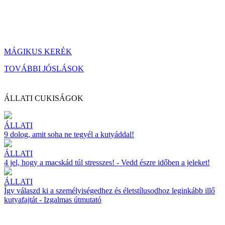
MÁGIKUS KERÉK
TOVÁBBI JÓSLÁSOK
ÁLLATI CUKISÁGOK
ÁLLATI
9 dolog, amit soha ne tegyél a kutyáddal!
ÁLLATI
4 jel, hogy a macskád túl stresszes! - Vedd észre időben a jeleket!
ÁLLATI
Így válaszd ki a személyiségedhez és életstílusodhoz leginkább illő
kutyafajtát - Izgalmas útmutató