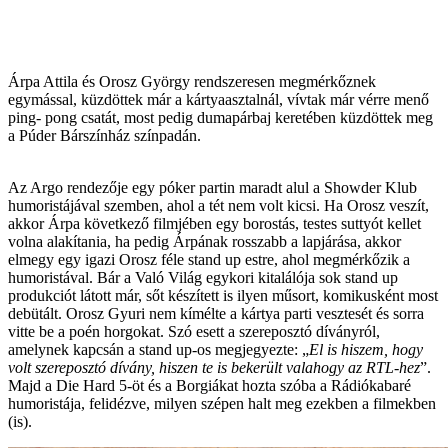
Árpa Attila és Orosz György rendszeresen megmérkőznek
egymással, küzdöttek már a kártyaasztalnál, vívtak már vérre menő
ping- pong csatát, most pedig dumapárbaj keretében küzdöttek meg
a Púder Bárszínház színpadán.
Az Argo rendezője egy póker partin maradt alul a Showder Klub
humoristájával szemben, ahol a tét nem volt kicsi. Ha Orosz veszít,
akkor Árpa következő filmjében egy borostás, testes suttyót kellet
volna alakítania, ha pedig Árpának rosszabb a lapjárása, akkor
elmegy egy igazi Orosz féle stand up estre, ahol megmérkőzik a
humoristával. Bár a Való Világ egykori kitalálója sok stand up
produkciót látott már, sőt készített is ilyen műsort, komikusként most
debütált. Orosz Gyuri nem kímélte a kártya parti vesztesét és sorra
vitte be a poén horgokat. Szó esett a szereposztó díványról,
amelynek kapcsán a stand up-os megjegyezte: „
El is hiszem, hogy
volt szereposztó dívány, hiszen te is bekerült valahogy az RTL-hez
”.
Majd a Die Hard 5-öt és a Borgiákat hozta szóba a Rádiókabaré
humoristája, felidézve, milyen szépen halt meg ezekben a filmekben
(is).