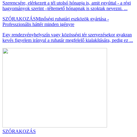
Szerencsére, elérkezett a tél utolsó hónapja is, amit egyúttal - a régi
hagyományok szerint –téltemető hónapnak is szoktak nevezni. ...
SZÓRAKOZÁS
Minőségi ruhatári eszközök gyártása -
Professzionális háttér minden igényre
Egy rendezvényhelyszín vagy közösségi tér szervezésekor gyakran
kevés figyelem irányul a ruhatár megfelelő kialakítására, pedig ez ...
SZÓRAKOZÁS