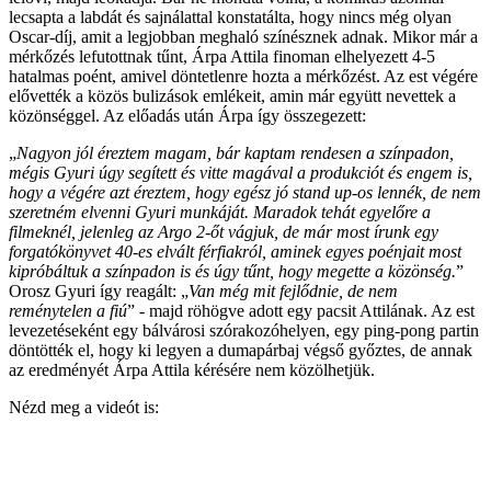
lecsapta a labdát és sajnálattal konstatálta, hogy nincs még olyan
Oscar-díj, amit a legjobban meghaló színésznek adnak. Mikor már a
mérkőzés lefutottnak tűnt, Árpa Attila finoman elhelyezett 4-5
hatalmas poént, amivel döntetlenre hozta a mérkőzést. Az est végére
elővették a közös bulizások emlékeit, amin már együtt nevettek a
közönséggel. Az előadás után Árpa így összegezett:
„
Nagyon jól éreztem magam, bár kaptam rendesen a színpadon,
mégis Gyuri úgy segített és vitte magával a produkciót és engem is,
hogy a végére azt éreztem, hogy egész jó stand up-os lennék, de nem
szeretném elvenni Gyuri munkáját. Maradok tehát egyelőre a
filmeknél, jelenleg az Argo 2-őt vágjuk, de már most írunk egy
forgatókönyvet 40-es elvált férfiakról, aminek egyes poénjait most
kipróbáltuk a színpadon is és úgy tűnt, hogy megette a közönség.
”
Orosz Gyuri így reagált: „
Van még mit fejlődnie, de nem
reménytelen a fiú
” - majd röhögve adott egy pacsit Attilának. Az est
levezetéseként egy bálvárosi szórakozóhelyen, egy ping-pong partin
döntötték el, hogy ki legyen a dumapárbaj végső győztes, de annak
az eredményét Árpa Attila kérésére nem közölhetjük.
Nézd meg a videót is: