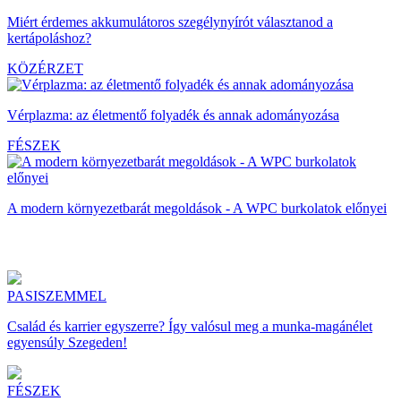
Miért érdemes akkumulátoros szegélynyírót választanod a
kertápoláshoz?
KÖZÉRZET
Vérplazma: az életmentő folyadék és annak adományozása
FÉSZEK
A modern környezetbarát megoldások - A WPC burkolatok előnyei
PASISZEMMEL
Család és karrier egyszerre? Így valósul meg a munka-magánélet
egyensúly Szegeden!
FÉSZEK