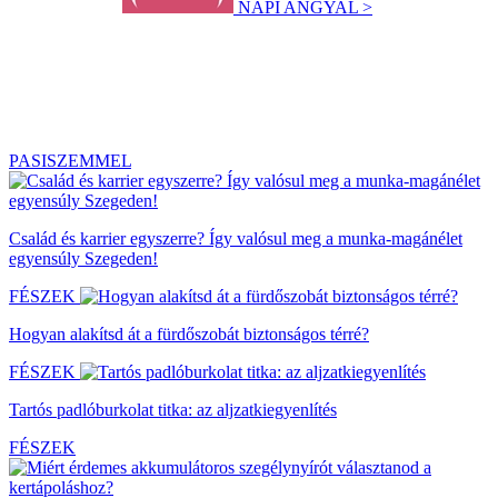
NAPI ANGYAL >
PASISZEMMEL
Család és karrier egyszerre? Így valósul meg a munka-magánélet
egyensúly Szegeden!
FÉSZEK
Hogyan alakítsd át a fürdőszobát biztonságos térré?
FÉSZEK
Tartós padlóburkolat titka: az aljzatkiegyenlítés
FÉSZEK