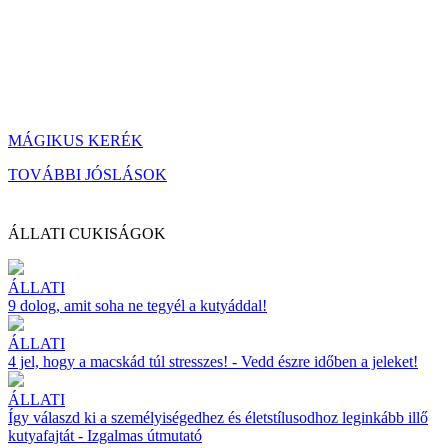
MÁGIKUS KERÉK
TOVÁBBI JÓSLÁSOK
ÁLLATI CUKISÁGOK
ÁLLATI
9 dolog, amit soha ne tegyél a kutyáddal!
ÁLLATI
4 jel, hogy a macskád túl stresszes! - Vedd észre időben a jeleket!
ÁLLATI
Így válaszd ki a személyiségedhez és életstílusodhoz leginkább illő
kutyafajtát - Izgalmas útmutató