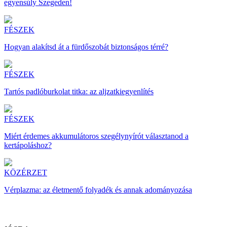
egyensúly Szegeden!
FÉSZEK
Hogyan alakítsd át a fürdőszobát biztonságos térré?
FÉSZEK
Tartós padlóburkolat titka: az aljzatkiegyenlítés
FÉSZEK
Miért érdemes akkumulátoros szegélynyírót választanod a
kertápoláshoz?
KÖZÉRZET
Vérplazma: az életmentő folyadék és annak adományozása