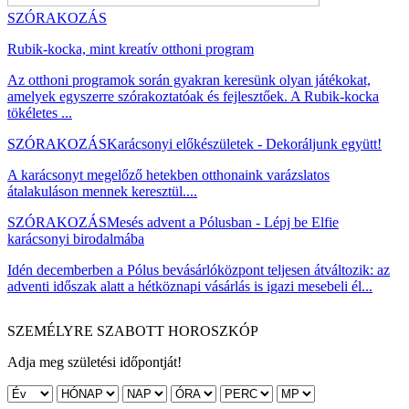
SZÓRAKOZÁS
Rubik-kocka, mint kreatív otthoni program
Az otthoni programok során gyakran keresünk olyan játékokat,
amelyek egyszerre szórakoztatóak és fejlesztőek. A Rubik-kocka
tökéletes ...
SZÓRAKOZÁS
Karácsonyi előkészületek - Dekoráljunk együtt!
A karácsonyt megelőző hetekben otthonaink varázslatos
átalakuláson mennek keresztül....
SZÓRAKOZÁS
Mesés advent a Pólusban - Lépj be Elfie
karácsonyi birodalmába
Idén decemberben a Pólus bevásárlóközpont teljesen átváltozik: az
adventi időszak alatt a hétköznapi vásárlás is igazi mesebeli él...
SZEMÉLYRE SZABOTT HOROSZKÓP
Adja meg születési időpontját!