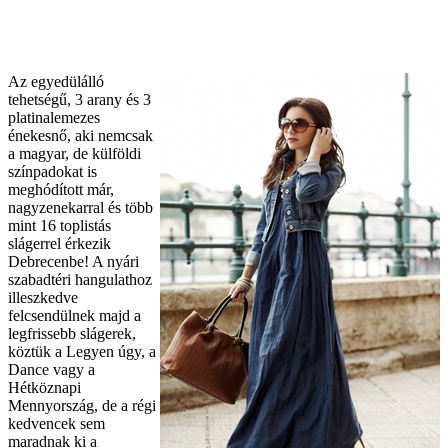
Az egyedülálló
tehetségű, 3 arany és 3
platinalemezes
énekesnő, aki nemcsak
a magyar, de külföldi
színpadokat is
meghódított már,
nagyzenekarral és több
mint 16 toplistás
slágerrel érkezik
Debrecenbe! A nyári
szabadtéri hangulathoz
illeszkedve
felcsendülnek majd a
legfrissebb slágerek,
köztük a Legyen úgy, a
Dance vagy a
Hétköznapi
Mennyország, de a régi
kedvencek sem
maradnak ki a