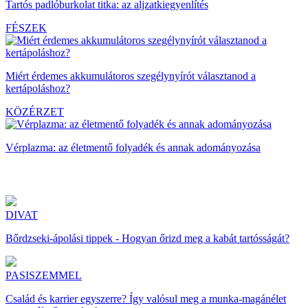
Tartós padlóburkolat titka: az aljzatkiegyenlítés
FÉSZEK
Miért érdemes akkumulátoros szegélynyírót választanod a
kertápoláshoz?
KÖZÉRZET
Vérplazma: az életmentő folyadék és annak adományozása
DIVAT
Bőrdzseki-ápolási tippek - Hogyan őrizd meg a kabát tartósságát?
PASISZEMMEL
Család és karrier egyszerre? Így valósul meg a munka-magánélet