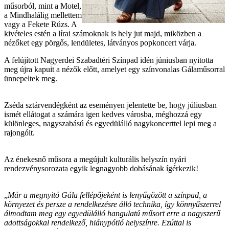
műsorból, mint a Motel,
a Mindhalálig mellettem
vagy a Fekete Rúzs. A
kivételes estén a lírai számoknak is hely jut majd, miközben a
nézőket egy pörgős, lendületes, látványos popkoncert várja.
A felújított Nagyerdei Szabadtéri Színpad idén júniusban nyitotta
meg újra kapuit a nézők előtt, amelyet egy színvonalas Gálaműsorral
ünnepeltek meg.
Zséda sztárvendégként az eseményen jelentette be, hogy júliusban
ismét ellátogat a számára igen kedves városba, méghozzá egy
különleges, nagyszabású és egyedülálló nagykoncerttel lepi meg a
rajongóit.
Az énekesnő műsora a megújult kulturális helyszín nyári
rendezvénysorozata egyik legnagyobb dobásának ígérkezik!
„
Már a megnyitó Gála fellépőjeként is lenyűgözött a színpad, a
környezet és persze a rendelkezésre álló technika, így könnyűszerrel
álmodtam meg egy egyedülálló hangulatú műsort erre a nagyszerű
adottságokkal rendelkező, hiánypótló helyszínre. Ezúttal is