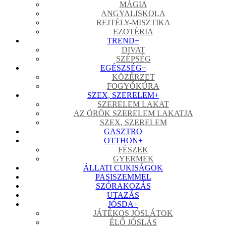
MÁGIA
ANGYALISKOLA
REJTÉLY-MISZTIKA
EZOTÉRIA
TREND
+
DIVAT
SZÉPSÉG
EGÉSZSÉG
+
KÖZÉRZET
FOGYÓKÚRA
SZEX, SZERELEM
+
SZERELEM LAKAT
AZ ÖRÖK SZERELEM LAKATJA
SZEX, SZERELEM
GASZTRO
OTTHON
+
FÉSZEK
GYERMEK
ÁLLATI CUKISÁGOK
PASISZEMMEL
SZÓRAKOZÁS
UTAZÁS
JÓSDA
+
JÁTÉKOS JÓSLÁTOK
ÉLŐ JÓSLÁS