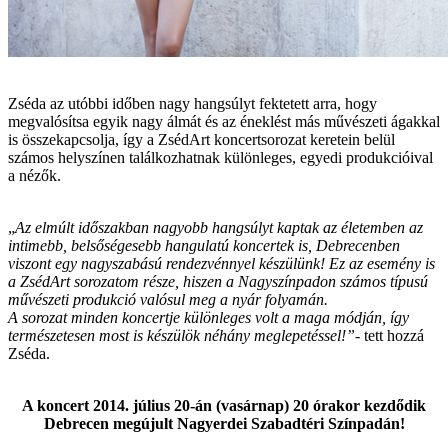
Zséda az utóbbi időben nagy hangsúlyt fektetett arra, hogy
megvalósítsa egyik nagy álmát és az éneklést más művészeti ágakkal
is összekapcsolja, így a ZsédArt koncertsorozat keretein belül
számos helyszínen találkozhatnak különleges, egyedi produkcióival
a nézők.
„
Az elmúlt időszakban nagyobb hangsúlyt kaptak az életemben az
intimebb, belsőségesebb hangulatú koncertek is, Debrecenben
viszont egy nagyszabású rendezvénnyel készülünk! Ez az esemény is
a ZsédArt sorozatom része, hiszen a Nagyszínpadon számos típusú
művészeti produkció valósul meg a nyár folyamán.
A sorozat minden koncertje különleges volt a maga módján, így
természetesen most is készülök néhány meglepetéssel!”
- tett hozzá
Zséda.
A koncert 2014. július 20-án (vasárnap) 20 órakor kezdődik
Debrecen megújult Nagyerdei Szabadtéri Színpadán!