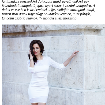
fantasztikus zenészekkel dolgozom majd együtt, akikkel egy
felszabadult hangulatú, igazi nyári show-t viszünk színpadra. A
dalok ez esetben is az érzelmek teljes skáláján mozognak majd,
hiszen lírai dalok ugyanúgy hallhatóak lesznek, mint pörgős,
táncolni csábító számok.
”- mondta el az énekesnő.