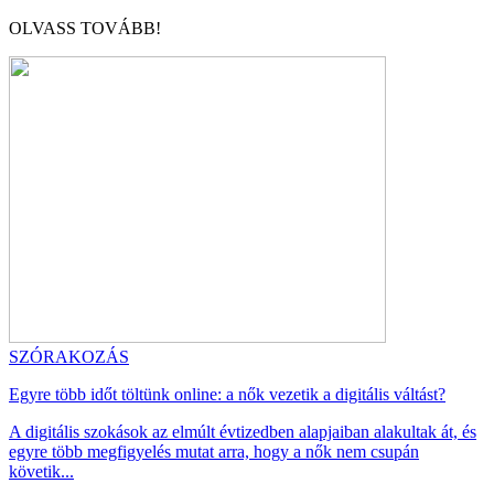
OLVASS TOVÁBB!
SZÓRAKOZÁS
Egyre több időt töltünk online: a nők vezetik a digitális váltást?
A digitális szokások az elmúlt évtizedben alapjaiban alakultak át, és
egyre több megfigyelés mutat arra, hogy a nők nem csupán
követik...