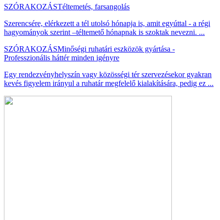
SZÓRAKOZÁS
Téltemetés, farsangolás
Szerencsére, elérkezett a tél utolsó hónapja is, amit egyúttal - a régi
hagyományok szerint –téltemető hónapnak is szoktak nevezni. ...
SZÓRAKOZÁS
Minőségi ruhatári eszközök gyártása -
Professzionális háttér minden igényre
Egy rendezvényhelyszín vagy közösségi tér szervezésekor gyakran
kevés figyelem irányul a ruhatár megfelelő kialakítására, pedig ez ...