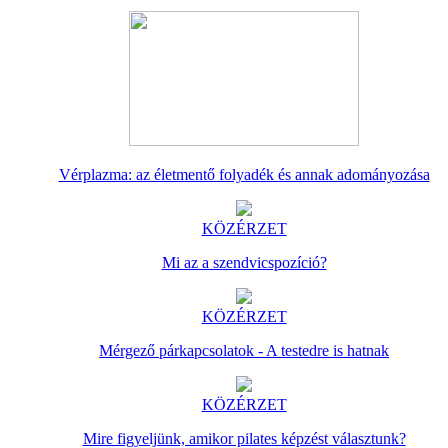
Vérplazma: az életmentő folyadék és annak adományozása
KÖZÉRZET
Mi az a szendvicspozíció?
KÖZÉRZET
Mérgező párkapcsolatok - A testedre is hatnak
KÖZÉRZET
Mire figyeljünk, amikor pilates képzést választunk?