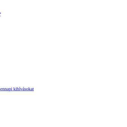
?
dennapi kihívásokat