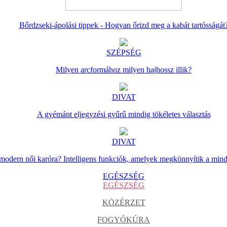
Bőrdzseki-ápolási tippek - Hogyan őrizd meg a kabát tartósságát
SZÉPSÉG
Milyen arcformához milyen hajhossz illik?
DIVAT
A gyémánt eljegyzési gyűrű mindig tökéletes választás
DIVAT
 modern női karóra? Intelligens funkciók, amelyek megkönnyítik a min
EGÉSZSÉG
EGÉSZSÉG
KÖZÉRZET
FOGYÓKÚRA