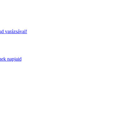
sd varázsával!
nek napjaid