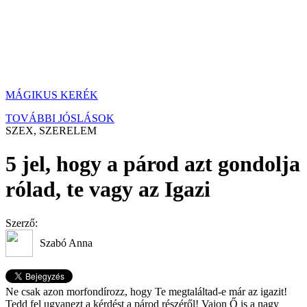
MÁGIKUS KERÉK
TOVÁBBI JÓSLÁSOK
SZEX, SZERELEM
5 jel, hogy a párod azt gondolja
rólad, te vagy az Igazi
Szerző:
Szabó Anna
Ne csak azon morfondírozz, hogy Te megtaláltad-e már az igazit!
Tedd fel ugyanezt a kérdést a párod részéről! Vajon Ő is a nagy