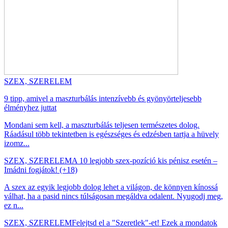
SZEX, SZERELEM
9 tipp, amivel a maszturbálás intenzívebb és gyönyörteljesebb
élményhez juttat
Mondani sem kell, a maszturbálás teljesen természetes dolog.
Ráadásul több tekintetben is egészséges és edzésben tartja a hüvely
izomz...
SZEX, SZERELEM
A 10 legjobb szex-pozíció kis pénisz esetén –
Imádni fogjátok! (+18)
A szex az egyik legjobb dolog lehet a világon, de könnyen kínossá
válhat, ha a pasid nincs túlságosan megáldva odalent. Nyugodj meg,
ez n...
SZEX, SZERELEM
Felejtsd el a "Szeretlek"-et! Ezek a mondatok