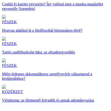
Család és karrier egyszerre? Így valósul meg a munka-magánélet
egyensúly Szegeden!
FÉSZEK
Hogyan alakítsd át a fürdőszobát biztonságos térré?
FÉSZEK
Tartós padlóburkolat titka: az aljzatkiegyenlítés
FÉSZEK
Miért érdemes akkumulátoros szegélynyírót választanod a
kertápoláshoz?
KÖZÉRZET
Vérplazma: az életmentő folyadék és annak adományozása