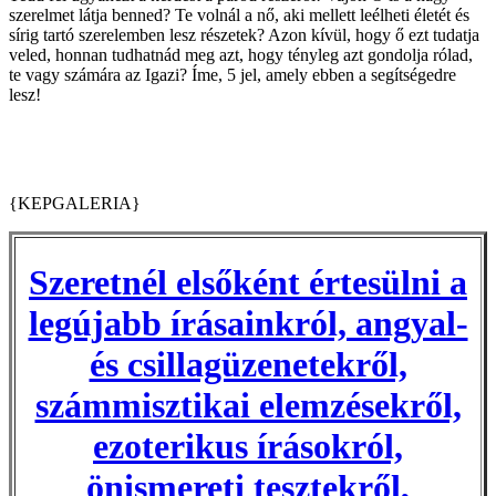
szerelmet látja benned? Te volnál a nő, aki mellett leélheti életét és
sírig tartó szerelemben lesz részetek? Azon kívül, hogy ő ezt tudatja
veled, honnan tudhatnád meg azt, hogy tényleg azt gondolja rólad,
te vagy számára az Igazi? Íme, 5 jel, amely ebben a segítségedre
lesz!
{KEPGALERIA}
Szeretnél elsőként értesülni a
legújabb írásainkról, angyal-
és csillagüzenetekről,
számmisztikai elemzésekről,
ezoterikus írásokról,
önismereti tesztekről,