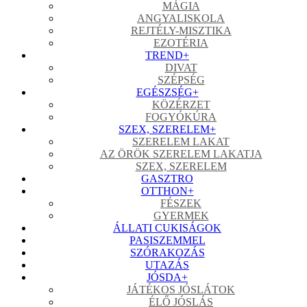
MÁGIA
ANGYALISKOLA
REJTÉLY-MISZTIKA
EZOTÉRIA
TREND
+
DIVAT
SZÉPSÉG
EGÉSZSÉG
+
KÖZÉRZET
FOGYÓKÚRA
SZEX, SZERELEM
+
SZERELEM LAKAT
AZ ÖRÖK SZERELEM LAKATJA
SZEX, SZERELEM
GASZTRO
OTTHON
+
FÉSZEK
GYERMEK
ÁLLATI CUKISÁGOK
PASISZEMMEL
SZÓRAKOZÁS
UTAZÁS
JÓSDA
+
JÁTÉKOS JÓSLÁTOK
ÉLŐ JÓSLÁS