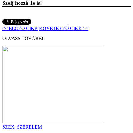
Szólj hozzá Te is!
<< ELŐZŐ CIKK
KÖVETKEZŐ CIKK >>
OLVASS TOVÁBB!
SZEX, SZERELEM