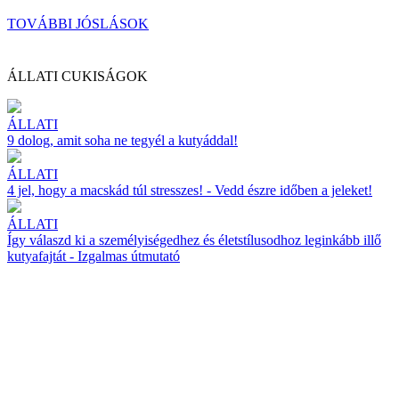
TOVÁBBI JÓSLÁSOK
ÁLLATI CUKISÁGOK
ÁLLATI
9 dolog, amit soha ne tegyél a kutyáddal!
ÁLLATI
4 jel, hogy a macskád túl stresszes! - Vedd észre időben a jeleket!
ÁLLATI
Így válaszd ki a személyiségedhez és életstílusodhoz leginkább illő
kutyafajtát - Izgalmas útmutató