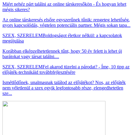
Miért nehéz párt találni az online társkeresőkön - És hogyan lehet
mégis sikeres?
Az online társkeresés elsőre egyszerűnek tűnik: rengeteg lehetőség,
gyors kapcsolódás, végtelen potenciális partner. Mégis sokan tapa...
SZEX, SZERELEM
Boldogságot életkor nélkül: a kapcsolatok
megújulása
Korábban elképzelhetetlennek tűnt, hogy 50 év felett is lehet új
barátokat vagy társat találni....
SZEX, SZERELEM
Fel akarod tüzelni a párodat? - Íme, 10 tipp az
előjáték-technikáid továbbfejlesztésére
Ismétlődőnek, unalmasnak találod az előjátékot? Nos, az előjáték
nem véletlenül a szex egyik legfontosabb része, elengedhetetlen
sze...