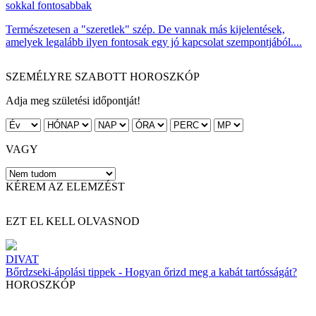
sokkal fontosabbak
Természetesen a "szeretlek" szép. De vannak más kijelentések,
amelyek legalább ilyen fontosak egy jó kapcsolat szempontjából....
SZEMÉLYRE SZABOTT HOROSZKÓP
Adja meg születési időpontját!
VAGY
KÉREM AZ ELEMZÉST
EZT EL KELL OLVASNOD
DIVAT
Bőrdzseki-ápolási tippek - Hogyan őrizd meg a kabát tartósságát?
HOROSZKÓP