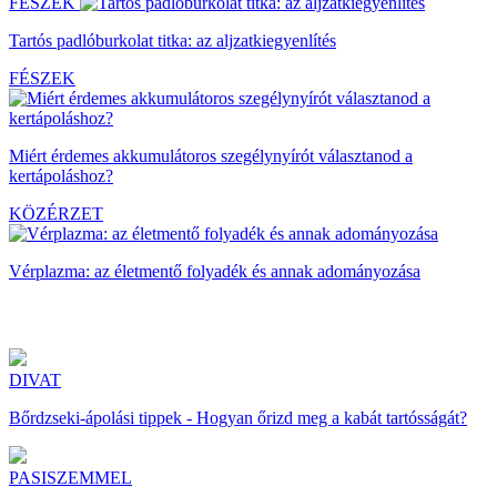
FÉSZEK
Tartós padlóburkolat titka: az aljzatkiegyenlítés
FÉSZEK
Miért érdemes akkumulátoros szegélynyírót választanod a
kertápoláshoz?
KÖZÉRZET
Vérplazma: az életmentő folyadék és annak adományozása
DIVAT
Bőrdzseki-ápolási tippek - Hogyan őrizd meg a kabát tartósságát?
PASISZEMMEL