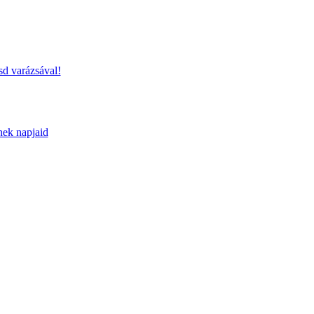
sd varázsával!
nek napjaid