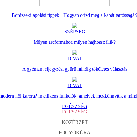
Bőrdzseki-ápolási tippek - Hogyan őrizd meg a kabát tartósságát
SZÉPSÉG
Milyen arcformához milyen hajhossz illik?
DIVAT
A gyémánt eljegyzési gyűrű mindig tökéletes választás
DIVAT
 modern női karóra? Intelligens funkciók, amelyek megkönnyítik a min
EGÉSZSÉG
EGÉSZSÉG
KÖZÉRZET
FOGYÓKÚRA