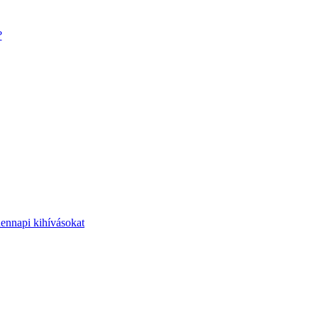
?
dennapi kihívásokat