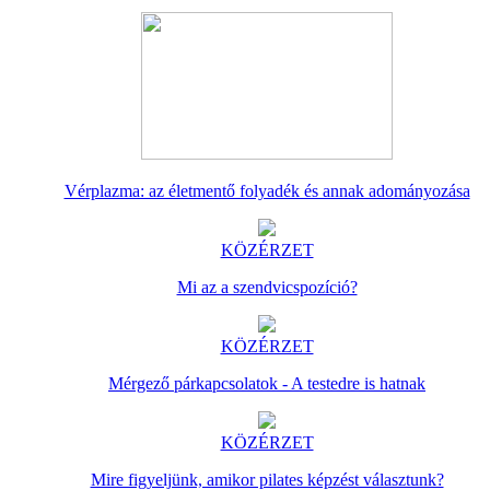
Vérplazma: az életmentő folyadék és annak adományozása
KÖZÉRZET
Mi az a szendvicspozíció?
KÖZÉRZET
Mérgező párkapcsolatok - A testedre is hatnak
KÖZÉRZET
Mire figyeljünk, amikor pilates képzést választunk?