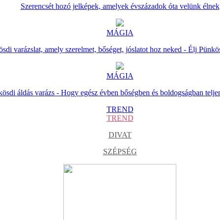
Szerencsét hozó jelképek, amelyek évszázadok óta velünk élnek
MÁGIA
sdi varázslat, amely szerelmet, bőséget, jóslatot hoz neked - Élj Pünkö
MÁGIA
ösdi áldás varázs - Hogy egész évben bőségben és boldogságban telje
TREND
TREND
DIVAT
SZÉPSÉG