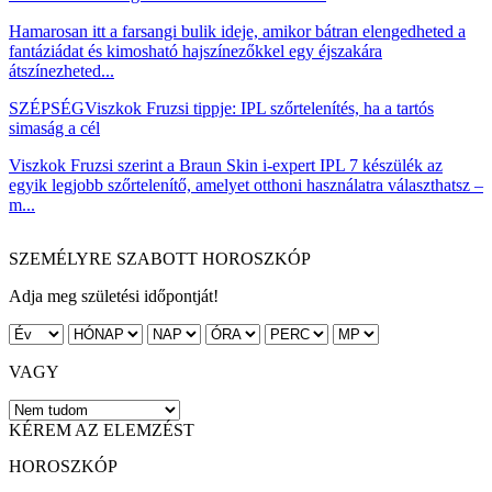
Hamarosan itt a farsangi bulik ideje, amikor bátran elengedheted a
fantáziádat és kimosható hajszínezőkkel egy éjszakára
átszínezheted...
SZÉPSÉG
Viszkok Fruzsi tippje: IPL szőrtelenítés, ha a tartós
simaság a cél
Viszkok Fruzsi szerint a Braun Skin i-expert IPL 7 készülék az
egyik legjobb szőrtelenítő, amelyet otthoni használatra választhatsz –
m...
SZEMÉLYRE SZABOTT HOROSZKÓP
Adja meg születési időpontját!
VAGY
KÉREM AZ ELEMZÉST
HOROSZKÓP