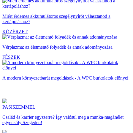
Miért érdemes akkumulátoros szegélynyírót választanod a
kertápoláshoz?
KÖZÉRZET
Vérplazma: az életmentő folyadék és annak adományozása
FÉSZEK
A modern környezetbarát megoldások - A WPC burkolatok előnyei
PASISZEMMEL
Család és karrier egyszerre? Így valósul meg a munka-magánélet
egyensúly Szegeden!