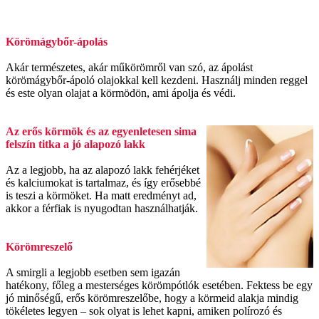
Körömágybőr-ápolás
Akár természetes, akár műkörömről van szó, az ápolást
körömágybőr-ápoló olajokkal kell kezdeni. Használj minden reggel
és este olyan olajat a körmödön, ami ápolja és védi.
Az erős körmök és az egyenletesen sima
felszín titka a jó alapozó lakk
Az a legjobb, ha az alapozó lakk fehérjéket
és kalciumokat is tartalmaz, és így erősebbé
is teszi a körmöket. Ha matt eredményt ad,
akkor a férfiak is nyugodtan használhatják.
Körömreszelő
A smirgli a legjobb esetben sem igazán
hatékony, főleg a mesterséges körömpótlók esetében. Fektess be egy
jó minőségű, erős körömreszelőbe, hogy a körmeid alakja mindig
tökéletes legyen – sok olyat is lehet kapni, amiken polírozó és