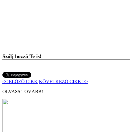
Szólj hozzá Te is!
<< ELŐZŐ CIKK
KÖVETKEZŐ CIKK >>
OLVASS TOVÁBB!