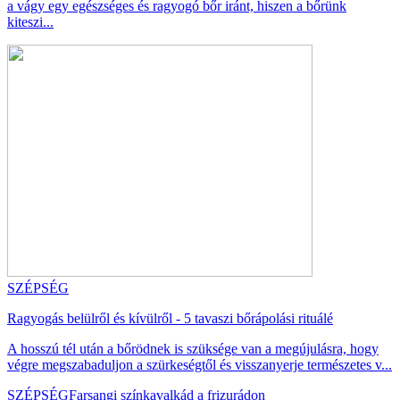
a vágy egy egészséges és ragyogó bőr iránt, hiszen a bőrünk
kiteszi...
SZÉPSÉG
Ragyogás belülről és kívülről - 5 tavaszi bőrápolási rituálé
A hosszú tél után a bőrödnek is szüksége van a megújulásra, hogy
végre megszabaduljon a szürkeségtől és visszanyerje természetes v...
SZÉPSÉG
Farsangi színkavalkád a frizurádon