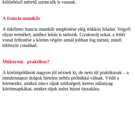
különböző méretű szemcsék is vannak.
A francia manikűr
A tökéletes francia manikűr megfestése elég trükkös feladat. Vegyél
olyan terméket, amihez leírás is tartozik. Gyakorolj sokat, a fehér
vonal felfestése a köröm végére annál jobban fog menni, minél
többször csináltad.
Műköröm - praktikus?
A körömpótlások nagyon jól néznek ki, de nem túl praktikusak – a
mindennapos dolgok hirtelen nehéz próbákká válnak. Védd a
körmeidet, amikor nincs rájuk szükséged; keress műanyag
körömsapkákat, amiket rájuk tudsz húzni éjszakára.