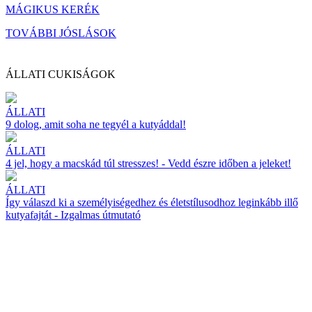
MÁGIKUS KERÉK
TOVÁBBI JÓSLÁSOK
ÁLLATI CUKISÁGOK
ÁLLATI
9 dolog, amit soha ne tegyél a kutyáddal!
ÁLLATI
4 jel, hogy a macskád túl stresszes! - Vedd észre időben a jeleket!
ÁLLATI
Így válaszd ki a személyiségedhez és életstílusodhoz leginkább illő
kutyafajtát - Izgalmas útmutató