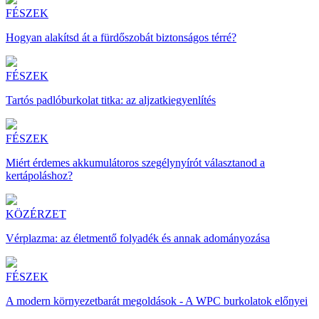
FÉSZEK
Hogyan alakítsd át a fürdőszobát biztonságos térré?
FÉSZEK
Tartós padlóburkolat titka: az aljzatkiegyenlítés
FÉSZEK
Miért érdemes akkumulátoros szegélynyírót választanod a
kertápoláshoz?
KÖZÉRZET
Vérplazma: az életmentő folyadék és annak adományozása
FÉSZEK
A modern környezetbarát megoldások - A WPC burkolatok előnyei