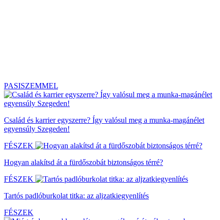
PASISZEMMEL
Család és karrier egyszerre? Így valósul meg a munka-magánélet
egyensúly Szegeden!
FÉSZEK
Hogyan alakítsd át a fürdőszobát biztonságos térré?
FÉSZEK
Tartós padlóburkolat titka: az aljzatkiegyenlítés
FÉSZEK