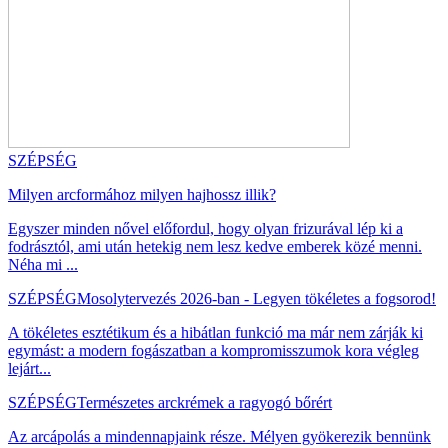
SZÉPSÉG
Milyen arcformához milyen hajhossz illik?
Egyszer minden nővel előfordul, hogy olyan frizurával lép ki a
fodrásztól, ami után hetekig nem lesz kedve emberek közé menni.
Néha mi ...
SZÉPSÉG
Mosolytervezés 2026-ban - Legyen tökéletes a fogsorod!
A tökéletes esztétikum és a hibátlan funkció ma már nem zárják ki
egymást: a modern fogászatban a kompromisszumok kora végleg
lejárt...
SZÉPSÉG
Természetes arckrémek a ragyogó bőrért
Az arcápolás a mindennapjaink része. Mélyen gyökerezik bennünk