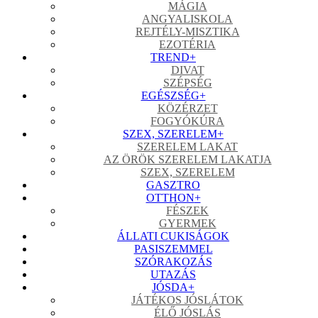
MÁGIA
ANGYALISKOLA
REJTÉLY-MISZTIKA
EZOTÉRIA
TREND
+
DIVAT
SZÉPSÉG
EGÉSZSÉG
+
KÖZÉRZET
FOGYÓKÚRA
SZEX, SZERELEM
+
SZERELEM LAKAT
AZ ÖRÖK SZERELEM LAKATJA
SZEX, SZERELEM
GASZTRO
OTTHON
+
FÉSZEK
GYERMEK
ÁLLATI CUKISÁGOK
PASISZEMMEL
SZÓRAKOZÁS
UTAZÁS
JÓSDA
+
JÁTÉKOS JÓSLÁTOK
ÉLŐ JÓSLÁS