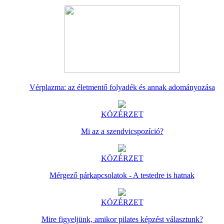
Vérplazma: az életmentő folyadék és annak adományozása
KÖZÉRZET
Mi az a szendvicspozíció?
KÖZÉRZET
Mérgező párkapcsolatok - A testedre is hatnak
KÖZÉRZET
Mire figyeljünk, amikor pilates képzést választunk?