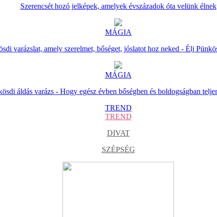
Szerencsét hozó jelképek, amelyek évszázadok óta velünk élnek
MÁGIA
sdi varázslat, amely szerelmet, bőséget, jóslatot hoz neked - Élj Pünkö
MÁGIA
ösdi áldás varázs - Hogy egész évben bőségben és boldogságban telje
TREND
TREND
DIVAT
SZÉPSÉG