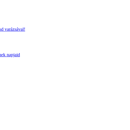
sd varázsával!
nek napjaid