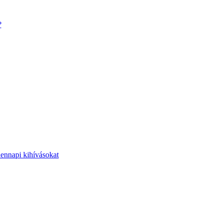
?
dennapi kihívásokat