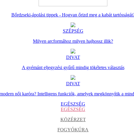
Bőrdzseki-ápolási tippek - Hogyan őrizd meg a kabát tartósságát
SZÉPSÉG
Milyen arcformához milyen hajhossz illik?
DIVAT
A gyémánt eljegyzési gyűrű mindig tökéletes választás
DIVAT
 modern női karóra? Intelligens funkciók, amelyek megkönnyítik a min
EGÉSZSÉG
EGÉSZSÉG
KÖZÉRZET
FOGYÓKÚRA