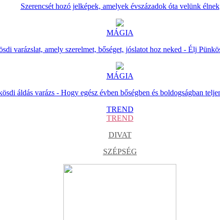
Szerencsét hozó jelképek, amelyek évszázadok óta velünk élnek
MÁGIA
sdi varázslat, amely szerelmet, bőséget, jóslatot hoz neked - Élj Pünkö
MÁGIA
ösdi áldás varázs - Hogy egész évben bőségben és boldogságban telje
TREND
TREND
DIVAT
SZÉPSÉG