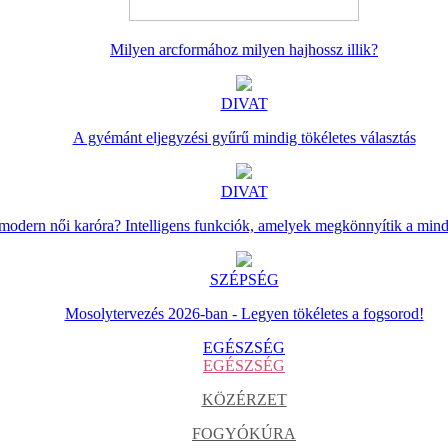
Milyen arcformához milyen hajhossz illik?
DIVAT
A gyémánt eljegyzési gyűrű mindig tökéletes választás
DIVAT
 modern női karóra? Intelligens funkciók, amelyek megkönnyítik a min
SZÉPSÉG
Mosolytervezés 2026-ban - Legyen tökéletes a fogsorod!
EGÉSZSÉG
EGÉSZSÉG
KÖZÉRZET
FOGYÓKÚRA