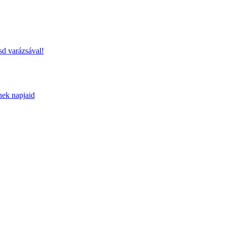
sd varázsával!
nek napjaid