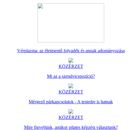
Vérplazma: az életmentő folyadék és annak adományozása
KÖZÉRZET
Mi az a szendvicspozíció?
KÖZÉRZET
Mérgező párkapcsolatok - A testedre is hatnak
KÖZÉRZET
Mire figyeljünk, amikor pilates képzést választunk?