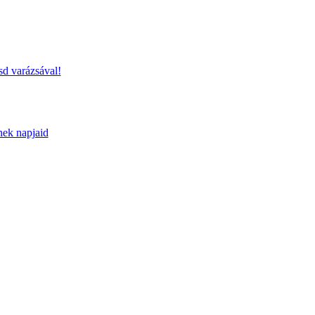
sd varázsával!
nek napjaid