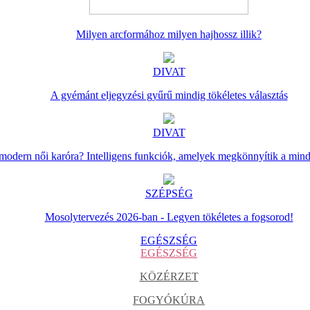
Milyen arcformához milyen hajhossz illik?
DIVAT
A gyémánt eljegyzési gyűrű mindig tökéletes választás
DIVAT
 modern női karóra? Intelligens funkciók, amelyek megkönnyítik a min
SZÉPSÉG
Mosolytervezés 2026-ban - Legyen tökéletes a fogsorod!
EGÉSZSÉG
EGÉSZSÉG
KÖZÉRZET
FOGYÓKÚRA