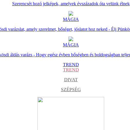
Szerencsét hozó jelképek, amelyek évszázadok óta velünk élnek
MÁGIA
sdi varázslat, amely szerelmet, bőséget, jóslatot hoz neked - Élj Pünkö
MÁGIA
ösdi áldás varázs - Hogy egész évben bőségben és boldogságban telje
TREND
TREND
DIVAT
SZÉPSÉG