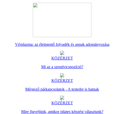
Vérplazma: az életmentő folyadék és annak adományozása
KÖZÉRZET
Mi az a szendvicspozíció?
KÖZÉRZET
Mérgező párkapcsolatok - A testedre is hatnak
KÖZÉRZET
Mire figyeljünk, amikor pilates képzést választunk?