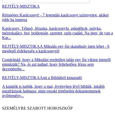
REJTÉLY-MISZTIKA
Rémséges Karácsonyt! - 7 legendás karácsonyi szörnyeteg, akiket
jobb ha ismersz
Karácsony. Télapó, Jézuska, karácsonyfa, ajándékok, pulyka,
mézeskalács, bor, boldogság, szeretet, szép család. Na igen, de van a
Kar...
REJTÉLY-MISZTIKA
A Mikulás egy ősi skandináv isten lehet - 6
meglepő érdekesség a karácsonyról
Gondolnád, hogy a Mikulást eredetileg talán egy ősi viking istenről
mintázták? Na, és azt tudtad, hogy feltehetően Jézus sem
decemberbe...
REJTÉLY-MISZTIKA
Ami a Bibliából kimaradt!
A kutatók is tudják, hogy a mai, érvényben lévő bibliák, inkább
parafrázisok halmaza, mint egzakt történelmi dokumentumok
gyűjtemény...
SZEMÉLYRE SZABOTT HOROSZKÓP