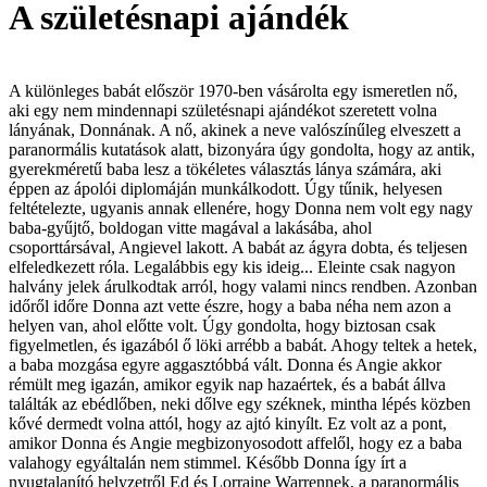
A születésnapi ajándék
A különleges babát először 1970-ben vásárolta egy ismeretlen nő,
aki egy nem mindennapi születésnapi ajándékot szeretett volna
lányának, Donnának. A nő, akinek a neve valószínűleg elveszett a
paranormális kutatások alatt, bizonyára úgy gondolta, hogy az antik,
gyerekméretű baba lesz a tökéletes választás lánya számára, aki
éppen az ápolói diplomáján munkálkodott. Úgy tűnik, helyesen
feltételezte, ugyanis annak ellenére, hogy Donna nem volt egy nagy
baba-gyűjtő, boldogan vitte magával a lakásába, ahol
csoporttársával, Angievel lakott. A babát az ágyra dobta, és teljesen
elfeledkezett róla. Legalábbis egy kis ideig... Eleinte csak nagyon
halvány jelek árulkodtak arról, hogy valami nincs rendben. Azonban
időről időre Donna azt vette észre, hogy a baba néha nem azon a
helyen van, ahol előtte volt. Úgy gondolta, hogy biztosan csak
figyelmetlen, és igazából ő löki arrébb a babát. Ahogy teltek a hetek,
a baba mozgása egyre aggasztóbbá vált. Donna és Angie akkor
rémült meg igazán, amikor egyik nap hazaértek, és a babát állva
találták az ebédlőben, neki dőlve egy széknek, mintha lépés közben
kővé dermedt volna attól, hogy az ajtó kinyílt. Ez volt az a pont,
amikor Donna és Angie megbizonyosodott affelől, hogy ez a baba
valahogy egyáltalán nem stimmel. Később Donna így írt a
nyugtalanító helyzetről Ed és Lorraine Warrennek, a paranormális