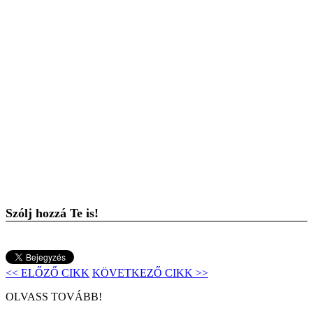
Szólj hozzá Te is!
<< ELŐZŐ CIKK
KÖVETKEZŐ CIKK >>
OLVASS TOVÁBB!