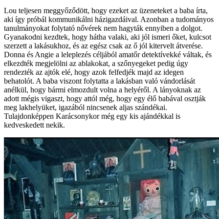
Lou teljesen meggyőződött, hogy ezeket az üzeneteket a baba írta,
aki így próbál kommunikálni házigazdáival. Azonban a tudományos
tanulmányokat folytató nővérek nem hagyták ennyiben a dolgot.
Gyanakodni kezdtek, hogy hátha valaki, aki jól ismeri őket, kulcsot
szerzett a lakásukhoz, és az egész csak az ő jól kitervelt átverése.
Donna és Angie a leleplezés céljából amatőr detektívekké váltak, és
elkezdték megjelölni az ablakokat, a szőnyegeket pedig úgy
rendezték az ajtók elé, hogy azok felfedjék majd az idegen
behatolót. A baba viszont folytatta a lakásban való vándorlását
anélkül, hogy bármi elmozdult volna a helyéről. A lányoknak az
adott mégis vigaszt, hogy attól még, hogy egy élő babával osztják
meg lakhelyüket, igazából nincsenek aljas szándékai.
Tulajdonképpen Karácsonykor még egy kis ajándékkal is
kedveskedett nekik.