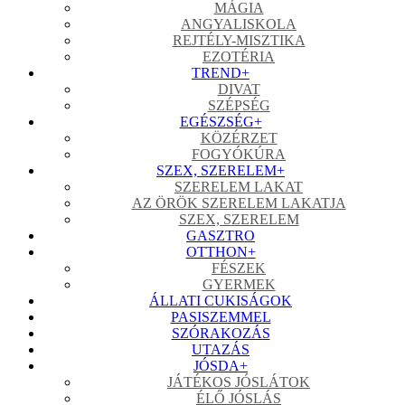
MÁGIA
ANGYALISKOLA
REJTÉLY-MISZTIKA
EZOTÉRIA
TREND
+
DIVAT
SZÉPSÉG
EGÉSZSÉG
+
KÖZÉRZET
FOGYÓKÚRA
SZEX, SZERELEM
+
SZERELEM LAKAT
AZ ÖRÖK SZERELEM LAKATJA
SZEX, SZERELEM
GASZTRO
OTTHON
+
FÉSZEK
GYERMEK
ÁLLATI CUKISÁGOK
PASISZEMMEL
SZÓRAKOZÁS
UTAZÁS
JÓSDA
+
JÁTÉKOS JÓSLÁTOK
ÉLŐ JÓSLÁS