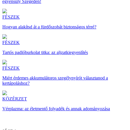
egyensúly Szegeden!
FÉSZEK
Hogyan alakítsd át a fürdőszobát biztonságos térré?
FÉSZEK
Tartós padlóburkolat titka: az aljzatkiegyenlítés
FÉSZEK
Miért érdemes akkumulátoros szegélynyírót választanod a
kertápoláshoz?
KÖZÉRZET
Vérplazma: az életmentő folyadék és annak adományozása