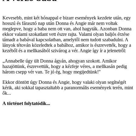
Kevesebb, mint két hónappal e bizarr események kezdete után, egy
hosszú és fárasztó nap után Donna és Angie már nem voltak
meglepve, hogy a baba nem ott van, ahol hagyták. Azonban Donna
ekkor valami szokatlant vett észre rajta. Valami olyan baljós érzése
támadt a babával kapcsolatban, amelytől nem tudott szabadulni. A
lányok tétován közeledtek a babához, amikor is észrevették, hogy a
kezéből és a mellkasából szivárog a vér. Angie így ír a jelenetről:
„Annabelle úgy ült Donna ágyán, ahogyan szokott. Amikor
hazajöttünk, észrevettük, hogy a kézfeje véres, a mellkasán pedig
három csepp vér van. Te jó ég, hogy megijedtünk!"
Ekkor döntött úgy Donna és Angie, hogy valaki olyan segítségét
kérik, aki sokkal tapasztaltabb a paranormális események terén, mint
ők...
A történet folytatódik...