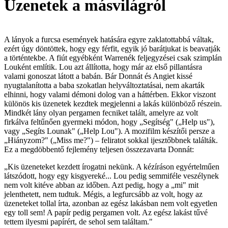
Üzenetek a másvilágról
A lányok a furcsa események hatására egyre zaklatottabbá váltak,
ezért úgy döntöttek, hogy egy férfit, egyik jó barátjukat is beavatják
a történtekbe. A fiút egyébként Warrenék feljegyzései csak szimplán
Louként említik. Lou azt állította, hogy már az első pillantásra
valami gonoszat látott a babán. Bár Donnát és Angiet kissé
nyugtalanította a baba szokatlan helyváltoztatásai, nem akarták
elhinni, hogy valami démoni dolog van a háttérben. Ekkor viszont
különös kis üzenetek kezdtek megjelenni a lakás különböző részein.
Mindkét lány olyan pergamen fecniket talált, amelyre az volt
firkálva feltűnően gyermeki módon, hogy „Segítség" („Help us"),
vagy „Segíts Lounak" („Help Lou"). A mozifilm készítői persze a
„Hiányzom?" („Miss me?") – feliratot sokkal ijesztőbbnek találták.
Ez a megdöbbentő fejlemény teljesen összezavarta Donnát:
„Kis üzeneteket kezdett írogatni nekünk. A kézíráson egyértelműen
látszódott, hogy egy kisgyereké... Lou pedig semmiféle veszélynek
nem volt kitéve abban az időben. Azt pedig, hogy a „mi" mit
jelenthetett, nem tudtuk. Mégis, a legfurcsább az volt, hogy az
üzeneteket tollal írta, azonban az egész lakásban nem volt egyetlen
egy toll sem! A papír pedig pergamen volt. Az egész lakást tűvé
tettem ilyesmi papírért, de sehol sem találtam."