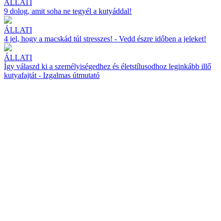
ÁLLATI
9 dolog, amit soha ne tegyél a kutyáddal!
ÁLLATI
4 jel, hogy a macskád túl stresszes! - Vedd észre időben a jeleket!
ÁLLATI
Így válaszd ki a személyiségedhez és életstílusodhoz leginkább illő
kutyafajtát - Izgalmas útmutató