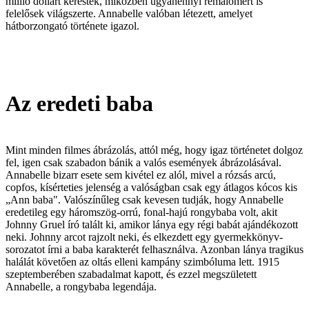
millió dollárt kerestek, miközben ugyanennyi rémálomért is
felelősek világszerte. Annabelle valóban létezett, amelyet
hátborzongató története igazol.
Az eredeti baba
Mint minden filmes ábrázolás, attól még, hogy igaz történetet dolgoz
fel, igen csak szabadon bánik a valós események ábrázolásával.
Annabelle bizarr esete sem kivétel ez alól, mivel a rózsás arcú,
copfos, kísérteties jelenség a valóságban csak egy átlagos kócos kis
„Ann baba". Valószínűleg csak kevesen tudják, hogy Annabelle
eredetileg egy háromszög-orrú, fonal-hajú rongybaba volt, akit
Johnny Gruel író talált ki, amikor lánya egy régi babát ajándékozott
neki. Johnny arcot rajzolt neki, és elkezdett egy gyermekkönyv-
sorozatot írni a baba karakterét felhasználva. Azonban lánya tragikus
halálát követően az oltás elleni kampány szimbóluma lett. 1915
szeptemberében szabadalmat kapott, és ezzel megszületett
Annabelle, a rongybaba legendája.