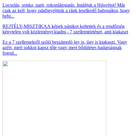
Locsolás, sonka, parti, rokonlátogatás. Imádjuk a Húsvétot! Már
csak az kell, hogy odafigyeljünk a ránk leselkedő babonákra, hogy
bebi...
REJTÉLY-MISZTIKA
A képek pánikot keltettek és a rendőrség
kénytelen volt közleményt kiadni - 7 szellemtörténet, ami kiakaszt
Ez a 7 szellemekről szóló beszámoló így is, úgy is kiakaszt. Vagy
azért, mert sokkot kapsz tőle vagy mert bődületes badarságnak
fogod...