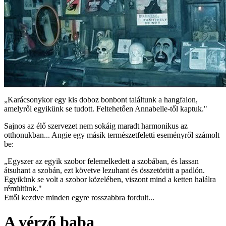
„Karácsonykor egy kis doboz bonbont találtunk a hangfalon,
amelyről egyikünk se tudott. Feltehetően Annabelle-től kaptuk."
Sajnos az élő szervezet nem sokáig maradt harmonikus az
otthonukban... Angie egy másik természetfeletti eseményről számolt
be:
„Egyszer az egyik szobor felemelkedett a szobában, és lassan
átsuhant a szobán, ezt követve lezuhant és összetörött a padlón.
Egyikünk se volt a szobor közelében, viszont mind a ketten halálra
rémültünk."
Ettől kezdve minden egyre rosszabbra fordult...
A vérző baba