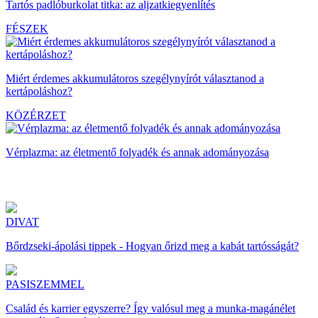
Tartós padlóburkolat titka: az aljzatkiegyenlítés
FÉSZEK
Miért érdemes akkumulátoros szegélynyírót választanod a
kertápoláshoz?
KÖZÉRZET
Vérplazma: az életmentő folyadék és annak adományozása
DIVAT
Bőrdzseki-ápolási tippek - Hogyan őrizd meg a kabát tartósságát?
PASISZEMMEL
Család és karrier egyszerre? Így valósul meg a munka-magánélet