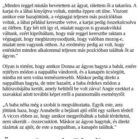
„Minden reggel miután bevetettem az ágyat, rátettem őt a takaróra. A
karjai és a lábai kinyújtva voltak, mintha éppen ott ülne. Viszont
amikor este hazajöttünk, a végtagjai teljesen más pozíciókban
voltak, a lábai például keresztbe vetve, a karjai pedig összekulcsolva
az ölében. Egy hét telt így el, mialatt nagyon is gyanakvókká
váltunk, ezért kipróbáltam, hogy már reggel keresztbe raktam a
végtagjait, hogy megbizonyosodjunk, hogy valóban mozog-e,
mialatt nem vagyunk otthon. Az eredmény pedig az volt, hogy
esténként minden alkalommal teljesen más pozícióban találtuk őt az
ágyon."
Olyan is történt, hogy amikor Donna az ágyon hagyta a babát, estére
rejtélyes módon a nappaliba vándorolt, és a kanapén ücsörgött,
mintha mi sem volna természetesebb. Máskor pedig direkt a
nappaliban hagyta, de mire hazaért, a baba érdekes módon a
hálószobájába került, amely belülről be volt zárva! Angie ezekkel a
szavakkal adott további képet erről a paranormális eseményről:
„A baba néha még a szobát is megváltoztatta. Egyik este, arra
jöttünk haza, hogy Annabelle a bejárati ajtó előtt egy széken térdel!
A vicces ebben az, hogy amikor megpróbáltuk a babát térdeltetni,
nem sikerült – összecsuklott. Máskor az ágyon hagytuk, és direkt
rázártuk az ajtót, de este a nappaliban, a kanapén találtuk."