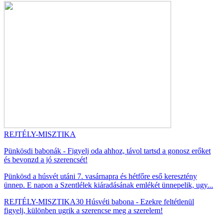
REJTÉLY-MISZTIKA
Pünkösdi babonák - Figyelj oda ahhoz, távol tartsd a gonosz erőket
és bevonzd a jó szerencsét!
Pünkösd a húsvét utáni 7. vasárnapra és hétfőre eső keresztény
ünnep. E napon a Szentlélek kiáradásának emlékét ünnepelik, ugy...
REJTÉLY-MISZTIKA
30 Húsvéti babona - Ezekre feltétlenül
figyelj, különben ugrik a szerencse meg a szerelem!