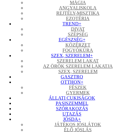
MÁGIA
ANGYALISKOLA
REJTÉLY-MISZTIKA
EZOTÉRIA
TREND
+
DIVAT
SZÉPSÉG
EGÉSZSÉG
+
KÖZÉRZET
FOGYÓKÚRA
SZEX, SZERELEM
+
SZERELEM LAKAT
AZ ÖRÖK SZERELEM LAKATJA
SZEX, SZERELEM
GASZTRO
OTTHON
+
FÉSZEK
GYERMEK
ÁLLATI CUKISÁGOK
PASISZEMMEL
SZÓRAKOZÁS
UTAZÁS
JÓSDA
+
JÁTÉKOS JÓSLÁTOK
ÉLŐ JÓSLÁS