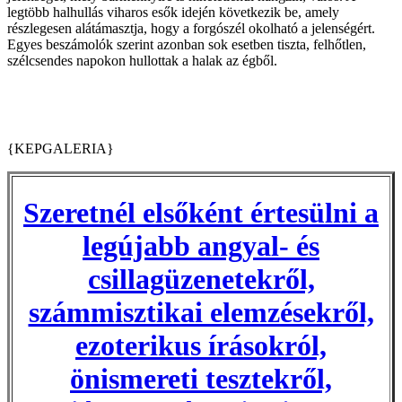
legtöbb halhullás viharos esők idején következik be, amely
részlegesen alátámasztja, hogy a forgószél okolható a jelenségért.
Egyes beszámolók szerint azonban sok esetben tiszta, felhőtlen,
szélcsendes napokon hullottak a halak az égből.
{KEPGALERIA}
Szeretnél elsőként értesülni a
legújabb angyal- és
csillagüzenetekről,
számmisztikai elemzésekről,
ezoterikus írásokról,
önismereti tesztekről,