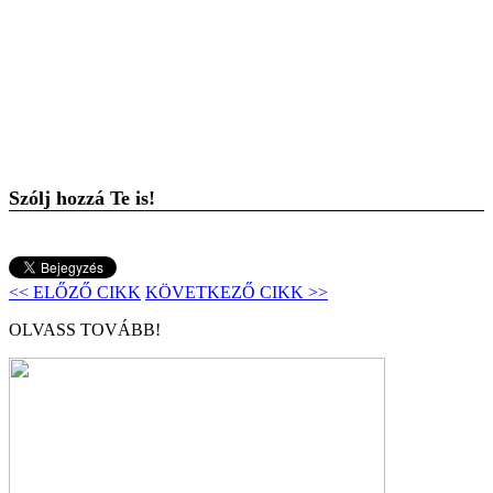
Szólj hozzá Te is!
<< ELŐZŐ CIKK
KÖVETKEZŐ CIKK >>
OLVASS TOVÁBB!