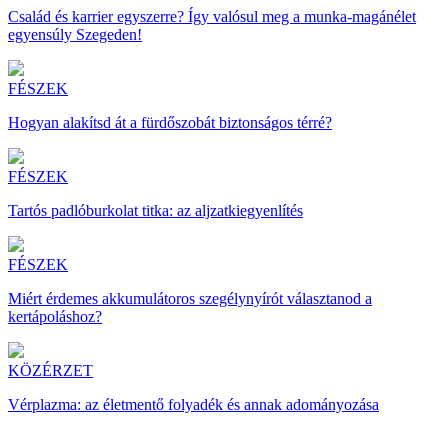
Család és karrier egyszerre? Így valósul meg a munka-magánélet
egyensúly Szegeden!
FÉSZEK
Hogyan alakítsd át a fürdőszobát biztonságos térré?
FÉSZEK
Tartós padlóburkolat titka: az aljzatkiegyenlítés
FÉSZEK
Miért érdemes akkumulátoros szegélynyírót választanod a
kertápoláshoz?
KÖZÉRZET
Vérplazma: az életmentő folyadék és annak adományozása