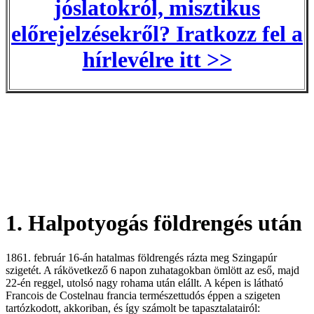
jóslatokról, misztikus
előrejelzésekről? Iratkozz fel a
hírlevélre itt >>
1. Halpotyogás földrengés után
1861. február 16-án hatalmas földrengés rázta meg Szingapúr
szigetét. A rákövetkező 6 napon zuhatagokban ömlött az eső, majd
22-én reggel, utolsó nagy rohama után elállt. A képen is látható
Francois de Costelnau francia természettudós éppen a szigeten
tartózkodott, akkoriban, és így számolt be tapasztalatairól: