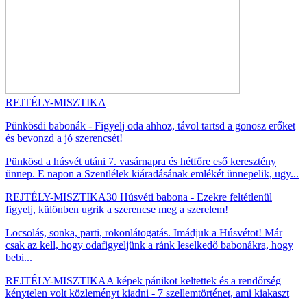
REJTÉLY-MISZTIKA
Pünkösdi babonák - Figyelj oda ahhoz, távol tartsd a gonosz erőket
és bevonzd a jó szerencsét!
Pünkösd a húsvét utáni 7. vasárnapra és hétfőre eső keresztény
ünnep. E napon a Szentlélek kiáradásának emlékét ünnepelik, ugy...
REJTÉLY-MISZTIKA
30 Húsvéti babona - Ezekre feltétlenül
figyelj, különben ugrik a szerencse meg a szerelem!
Locsolás, sonka, parti, rokonlátogatás. Imádjuk a Húsvétot! Már
csak az kell, hogy odafigyeljünk a ránk leselkedő babonákra, hogy
bebi...
REJTÉLY-MISZTIKA
A képek pánikot keltettek és a rendőrség
kénytelen volt közleményt kiadni - 7 szellemtörténet, ami kiakaszt