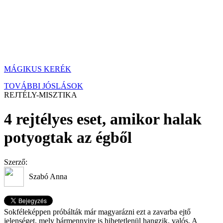
MÁGIKUS KERÉK
TOVÁBBI JÓSLÁSOK
REJTÉLY-MISZTIKA
4 rejtélyes eset, amikor halak
potyogtak az égből
Szerző:
Szabó Anna
Sokféleképpen próbálták már magyarázni ezt a zavarba ejtő
jelenséget, mely bármennyire is hihetetlenül hangzik, valós. A