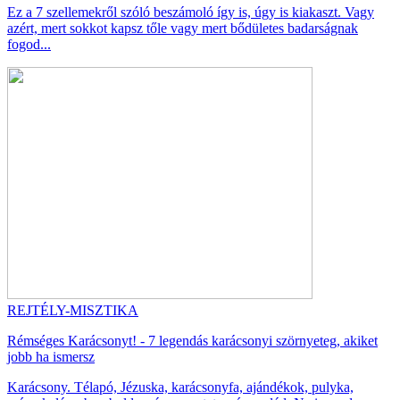
Ez a 7 szellemekről szóló beszámoló így is, úgy is kiakaszt. Vagy
azért, mert sokkot kapsz tőle vagy mert bődületes badarságnak
fogod...
REJTÉLY-MISZTIKA
Rémséges Karácsonyt! - 7 legendás karácsonyi szörnyeteg, akiket
jobb ha ismersz
Karácsony. Télapó, Jézuska, karácsonyfa, ajándékok, pulyka,