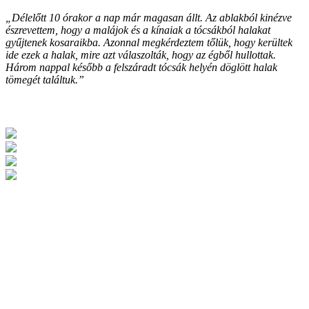
„Délelőtt 10 órakor a nap már magasan állt. Az ablakból kinézve
észrevettem, hogy a malájok és a kínaiak a tócsákból halakat
gyűjtenek kosaraikba. Azonnal megkérdeztem tőlük, hogy kerültek
ide ezek a halak, mire azt válaszolták, hogy az égből hullottak.
Három nappal később a felszáradt tócsák helyén döglött halak
tömegét találtuk.”