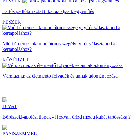
FÉSZEK
Tartós padlóburkolat titka: az aljzatkiegyenlítés
FÉSZEK
Miért érdemes akkumulátoros szegélynyírót választanod a
kertápoláshoz?
KÖZÉRZET
Vérplazma: az életmentő folyadék és annak adományozása
DIVAT
Bőrdzseki-ápolási tippek - Hogyan őrizd meg a kabát tartósságát?
PASISZEMMEL