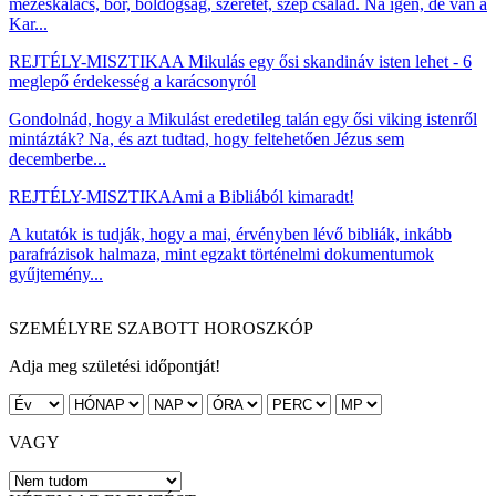
mézeskalács, bor, boldogság, szeretet, szép család. Na igen, de van a
Kar...
REJTÉLY-MISZTIKA
A Mikulás egy ősi skandináv isten lehet - 6
meglepő érdekesség a karácsonyról
Gondolnád, hogy a Mikulást eredetileg talán egy ősi viking istenről
mintázták? Na, és azt tudtad, hogy feltehetően Jézus sem
decemberbe...
REJTÉLY-MISZTIKA
Ami a Bibliából kimaradt!
A kutatók is tudják, hogy a mai, érvényben lévő bibliák, inkább
parafrázisok halmaza, mint egzakt történelmi dokumentumok
gyűjtemény...
SZEMÉLYRE SZABOTT HOROSZKÓP
Adja meg születési időpontját!
VAGY