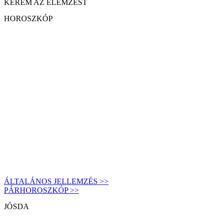
KÉREM AZ ELEMZÉST
HOROSZKÓP
ÁLTALÁNOS JELLEMZÉS >>
PÁRHOROSZKÓP >>
JÓSDA