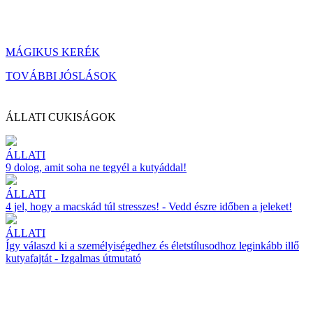
MÁGIKUS KERÉK
TOVÁBBI JÓSLÁSOK
ÁLLATI CUKISÁGOK
ÁLLATI
9 dolog, amit soha ne tegyél a kutyáddal!
ÁLLATI
4 jel, hogy a macskád túl stresszes! - Vedd észre időben a jeleket!
ÁLLATI
Így válaszd ki a személyiségedhez és életstílusodhoz leginkább illő
kutyafajtát - Izgalmas útmutató