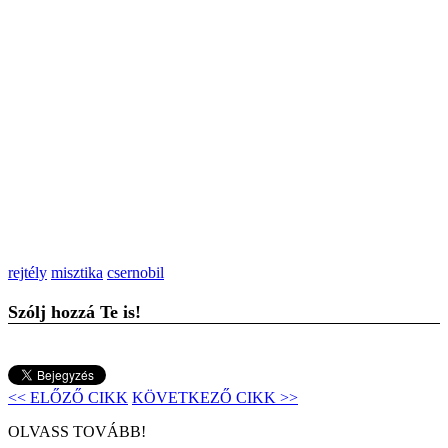
rejtély
misztika
csernobil
Szólj hozzá Te is!
<< ELŐZŐ CIKK
KÖVETKEZŐ CIKK >>
OLVASS TOVÁBB!