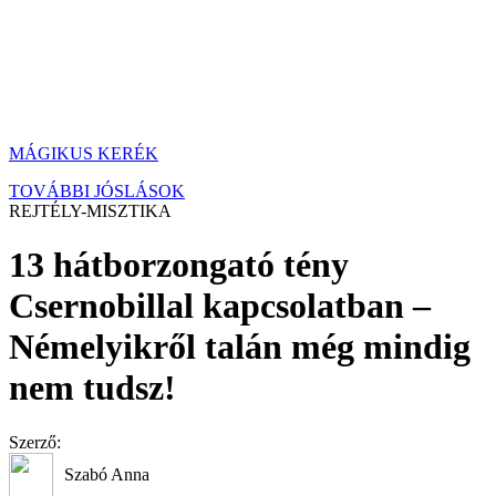
MÁGIKUS KERÉK
TOVÁBBI JÓSLÁSOK
REJTÉLY-MISZTIKA
13 hátborzongató tény
Csernobillal kapcsolatban –
Némelyikről talán még mindig
nem tudsz!
Szerző:
Szabó Anna