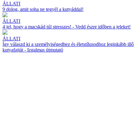
ÁLLATI
9 dolog, amit soha ne tegyél a kutyáddal!
ÁLLATI
4 jel, hogy a macskád túl stresszes! - Vedd észre időben a jeleket!
ÁLLATI
Így válaszd ki a személyiségedhez és életstílusodhoz leginkább illő
kutyafajtát - Izgalmas útmutató