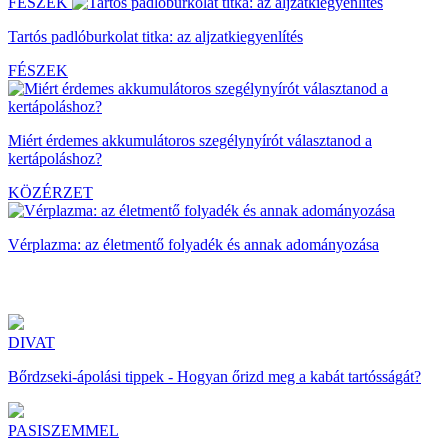
FÉSZEK
Tartós padlóburkolat titka: az aljzatkiegyenlítés
FÉSZEK
Miért érdemes akkumulátoros szegélynyírót választanod a
kertápoláshoz?
KÖZÉRZET
Vérplazma: az életmentő folyadék és annak adományozása
DIVAT
Bőrdzseki-ápolási tippek - Hogyan őrizd meg a kabát tartósságát?
PASISZEMMEL