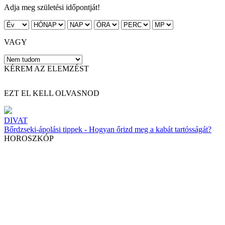
Adja meg születési időpontját!
VAGY
KÉREM AZ ELEMZÉST
EZT EL KELL OLVASNOD
DIVAT
Bőrdzseki-ápolási tippek - Hogyan őrizd meg a kabát tartósságát?
HOROSZKÓP