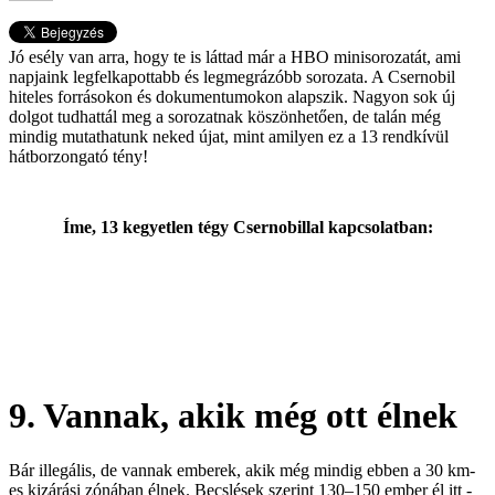
Jó esély van arra, hogy te is láttad már a HBO minisorozatát, ami
napjaink legfelkapottabb és legmegrázóbb sorozata. A Csernobil
hiteles forrásokon és dokumentumokon alapszik. Nagyon sok új
dolgot tudhattál meg a sorozatnak köszönhetően, de talán még
mindig mutathatunk neked újat, mint amilyen ez a 13 rendkívül
hátborzongató tény!
Íme, 13 kegyetlen tégy Csernobillal kapcsolatban:
9. Vannak, akik még ott élnek
Bár illegális, de vannak emberek, akik még mindig ebben a 30 km-
es kizárási zónában élnek. Becslések szerint 130–150 ember él itt -