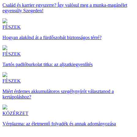
Család és karrier egyszerre? Így valósul meg a munka-magánélet
egyensúly Szegeden!
FÉSZEK
Hogyan alakítsd át a fürdőszobát biztonságos térré?
FÉSZEK
Tartós padlóburkolat titka: az aljzatkiegyenlítés
FÉSZEK
Miért érdemes akkumulátoros szegélynyírót választanod a
kertápoláshoz?
KÖZÉRZET
Vérplazma: az életmentő folyadék és annak adományozása