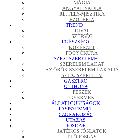
MÁGIA
ANGYALISKOLA
REJTÉLY-MISZTIKA
EZOTÉRIA
TREND
+
DIVAT
SZÉPSÉG
EGÉSZSÉG
+
KÖZÉRZET
FOGYÓKÚRA
SZEX, SZERELEM
+
SZERELEM LAKAT
AZ ÖRÖK SZERELEM LAKATJA
SZEX, SZERELEM
GASZTRO
OTTHON
+
FÉSZEK
GYERMEK
ÁLLATI CUKISÁGOK
PASISZEMMEL
SZÓRAKOZÁS
UTAZÁS
JÓSDA
+
JÁTÉKOS JÓSLÁTOK
ÉLŐ JÓSLÁS