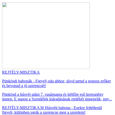
REJTÉLY-MISZTIKA
Pünkösdi babonák - Figyelj oda ahhoz, távol tartsd a gonosz erőket
és bevonzd a jó szerencsét!
Pünkösd a húsvét utáni 7. vasárnapra és hétfőre eső keresztény
ünnep. E napon a Szentlélek kiáradásának emlékét ünnepelik, ugy...
REJTÉLY-MISZTIKA
30 Húsvéti babona - Ezekre feltétlenül
figyelj, különben ugrik a szerencse meg a szerelem!