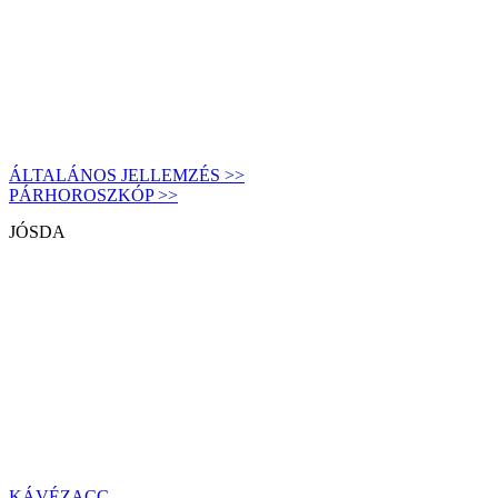
ÁLTALÁNOS JELLEMZÉS >>
PÁRHOROSZKÓP >>
JÓSDA
KÁVÉZACC