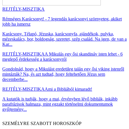
REJTÉLY-MISZTIKA
Rémséges Karácsonyt! - 7 legendás karácsonyi szörnyeteg, akiket
jobb ha ismersz
Karácsony. Télapó, Jézuska, karácsonyfa, ajándékok, pulyka,
mézeskalács, bor, boldogság, szeretet, szép család. Na igen, de van a
Kar...
REJTÉLY-MISZTIKA
A Mikulás egy ősi skandináv isten lehet - 6
meglepő érdekesség a karácsonyról
Gondolnád, hogy a Mikulást eredetileg talán egy ősi viking istenről
mintázták? Na, és azt tudtad, hogy feltehetően Jézus sem
decemberbe...
REJTÉLY-MISZTIKA
Ami a Bibliából kimaradt!
A kutatók is tudják, hogy a mai, érvényben lévő bibliák, inkább
parafrázisok halmaza, mint egzakt történelmi dokumentumok
gyűjtemény...
SZEMÉLYRE SZABOTT HOROSZKÓP