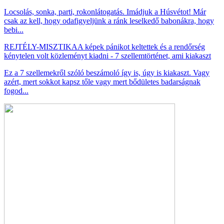
Locsolás, sonka, parti, rokonlátogatás. Imádjuk a Húsvétot! Már
csak az kell, hogy odafigyeljünk a ránk leselkedő babonákra, hogy
bebi...
REJTÉLY-MISZTIKA
A képek pánikot keltettek és a rendőrség
kénytelen volt közleményt kiadni - 7 szellemtörténet, ami kiakaszt
Ez a 7 szellemekről szóló beszámoló így is, úgy is kiakaszt. Vagy
azért, mert sokkot kapsz tőle vagy mert bődületes badarságnak
fogod...