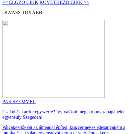
<< ELŐZŐ CIKK
KÖVETKEZŐ CIKK >>
OLVASS TOVÁBB!
PASISZEMMEL
Család és karrier egyszerre? Így valósul meg a munka-magánélet
egyensúly Szegeden!
Pályakezdőként az álmaidat építed, kisgyermekes édesanyaként a
munka és a család egyensúlyát keresed, vagy épp sikeres