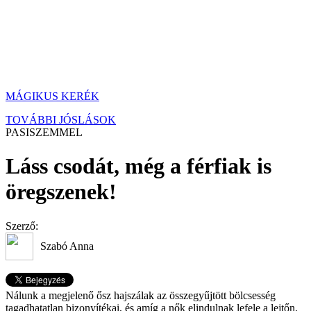
MÁGIKUS KERÉK
TOVÁBBI JÓSLÁSOK
PASISZEMMEL
Láss csodát, még a férfiak is
öregszenek!
Szerző:
Szabó Anna
Nálunk a megjelenő ősz hajszálak az összegyűjtött bölcsesség
tagadhatatlan bizonyítékai, és amíg a nők elindulnak lefele a lejtőn,