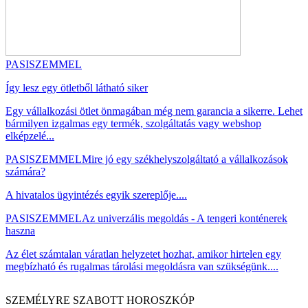
PASISZEMMEL
Így lesz egy ötletből látható siker
Egy vállalkozási ötlet önmagában még nem garancia a sikerre. Lehet
bármilyen izgalmas egy termék, szolgáltatás vagy webshop
elképzelé...
PASISZEMMEL
Mire jó egy székhelyszolgáltató a vállalkozások
számára?
A hivatalos ügyintézés egyik szereplője....
PASISZEMMEL
Az univerzális megoldás - A tengeri konténerek
haszna
Az élet számtalan váratlan helyzetet hozhat, amikor hirtelen egy
megbízható és rugalmas tárolási megoldásra van szükségünk....
SZEMÉLYRE SZABOTT HOROSZKÓP