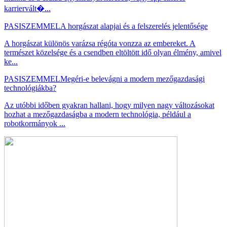
karriervált�...
PASISZEMMEL
A horgászat alapjai és a felszerelés jelentősége
A horgászat különös varázsa régóta vonzza az embereket. A
természet közelsége és a csendben eltöltött idő olyan élmény, amivel
ke...
PASISZEMMEL
Megéri-e belevágni a modern mezőgazdasági
technológiákba?
Az utóbbi időben gyakran hallani, hogy milyen nagy változásokat
hozhat a mezőgazdaságba a modern technológia, például a
robotkormányok ...