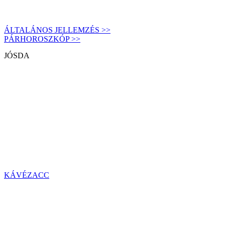
ÁLTALÁNOS JELLEMZÉS >>
PÁRHOROSZKÓP >>
JÓSDA
KÁVÉZACC