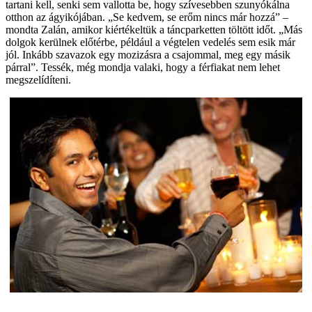
tartani kell, senki sem vallotta be, hogy szívesebben szunyókálna
otthon az ágyikójában. „Se kedvem, se erőm nincs már hozzá” –
mondta Zalán, amikor kiértékeltük a táncparketten töltött időt. „Más
dolgok kerülnek előtérbe, például a végtelen vedelés sem esik már
jól. Inkább szavazok egy mozizásra a csajommal, meg egy másik
párral”. Tessék, még mondja valaki, hogy a férfiakat nem lehet
megszelídíteni.