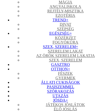
MÁGIA
ANGYALISKOLA
REJTÉLY-MISZTIKA
EZOTÉRIA
TREND
+
DIVAT
SZÉPSÉG
EGÉSZSÉG
+
KÖZÉRZET
FOGYÓKÚRA
SZEX, SZERELEM
+
SZERELEM LAKAT
AZ ÖRÖK SZERELEM LAKATJA
SZEX, SZERELEM
GASZTRO
OTTHON
+
FÉSZEK
GYERMEK
ÁLLATI CUKISÁGOK
PASISZEMMEL
SZÓRAKOZÁS
UTAZÁS
JÓSDA
+
JÁTÉKOS JÓSLÁTOK
ÉLŐ JÓSLÁS