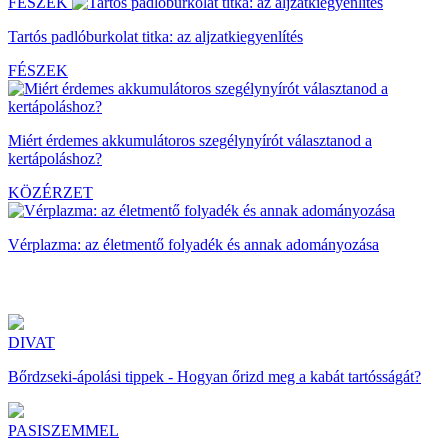
FÉSZEK
Tartós padlóburkolat titka: az aljzatkiegyenlítés
FÉSZEK
Miért érdemes akkumulátoros szegélynyírót választanod a
kertápoláshoz?
KÖZÉRZET
Vérplazma: az életmentő folyadék és annak adományozása
DIVAT
Bőrdzseki-ápolási tippek - Hogyan őrizd meg a kabát tartósságát?
PASISZEMMEL