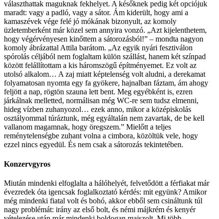
választhattak maguknak fekhelyet. A későknek pedig két opciójuk
maradt: vagy a padló, vagy a sátor. Ám kiderült, hogy ami a
kamaszévek vége felé jó mókának bizonyult, az komoly
üzletemberként már közel sem annyira vonzó. „Azt kijelenthetem,
hogy végérvényesen kinőttem a sátorozásból!” – mondta nagyon
komoly ábrázattal Attila barátom. „Az egyik nyári fesztiválon
spórolás céljából nem foglaltam külön szállást, hanem két színpad
között felállítottam a kis háromszögű építményemet. Ez volt az
utolsó alkalom… A zaj miatt képtelenség volt aludni, a derekamat
folyamatosan nyomta egy fa gyökere, hajnalban fáztam, ám ahogy
feljött a nap, rögtön szauna lett bent. Meg egyébként is, ezren
járkálnak melletted, normálisan még WC-re sem tudsz elmenni,
hideg vízben zuhanyozol… ezek anno, mikor a középiskolás
osztályommal túráztunk, még egyáltalán nem zavartak, de be kell
vallanom magamnak, hogy öregszem.” Mielőtt a teljes
reménytelenségbe zuhant volna a cimbora, közöltük vele, hogy
ezzel nincs egyedül. És nem csak a sátorozás tekintetében.
Konzervgyros
Miután mindenki elfoglalta a hálóhelyét, felvetődött a férfiakat már
évezredek óta igencsak foglalkoztató kérdés: mit együnk? Amikor
még mindenki fiatal volt és bohó, akkor ebből sem csináltunk túl
nagy problémát: irány az első bolt, és némi májkrém és kenyér
vételezése után már mindenki boldogan majszolt. Mi több,