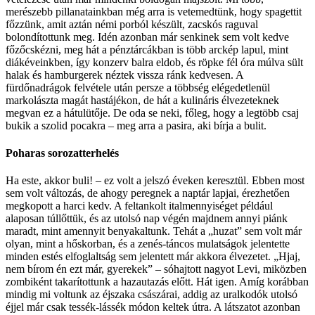
merészebb pillanatainkban még arra is vetemedtünk, hogy spagettit
főzzünk, amit aztán némi porból készült, zacskós raguval
bolondítottunk meg. Idén azonban már senkinek sem volt kedve
főzőcskézni, meg hát a pénztárcákban is több arckép lapul, mint
diákéveinkben, így konzerv balra eldob, és röpke fél óra múlva sült
halak és hamburgerek néztek vissza ránk kedvesen. A
fürdőnadrágok felvétele után persze a többség elégedetlenül
markolászta magát hastájékon, de hát a kulináris élvezeteknek
megvan ez a hátulütője. De oda se neki, főleg, hogy a legtöbb csaj
bukik a szolid pocakra – meg arra a pasira, aki bírja a bulit.
Poharas sorozatterhelés
Ha este, akkor buli! – ez volt a jelszó éveken keresztül. Ebben most
sem volt változás, de ahogy peregnek a naptár lapjai, érezhetően
megkopott a harci kedv. A feltankolt italmennyiséget például
alaposan túllőttük, és az utolsó nap végén majdnem annyi piánk
maradt, mint amennyit benyakaltunk. Tehát a „huzat” sem volt már
olyan, mint a hőskorban, és a zenés-táncos mulatságok jelentette
minden estés elfoglaltság sem jelentett már akkora élvezetet. „Hjaj,
nem bírom én ezt már, gyerekek” – sóhajtott nagyot Levi, miközben
zombiként takarítottunk a hazautazás előtt. Hát igen. Amíg korábban
mindig mi voltunk az éjszaka császárai, addig az uralkodók utolsó
éjjel már csak tessék-lássék módon keltek útra. A látszatot azonban