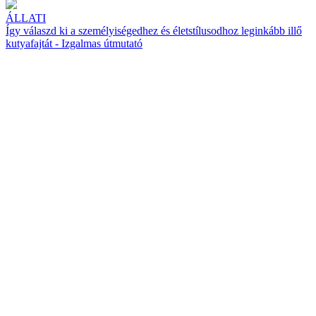
ÁLLATI
Így válaszd ki a személyiségedhez és életstílusodhoz leginkább illő
kutyafajtát - Izgalmas útmutató