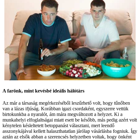
A farönk, mint kevésbé ideális hálótárs
Az már a társaság megérkezéséből leszűrhető volt, hogy tűnőben
van a lázas ifjúság. Korábban igazi csordaként, egyszerre vettük
birtokunkba a nyaralót, ám mára megváltozott a helyzet. Ki a
munkahelyi elfoglaltságai miatt esett be később, más pedig azért volt
kénytelen késleltetett betoppanást választani, mert leendő
asszonykájával kellett halaszthatatlan járólap vásárlásba fogniuk. Így
aztán az elsők abban a szerencsés helyzetben voltak, hogy önként