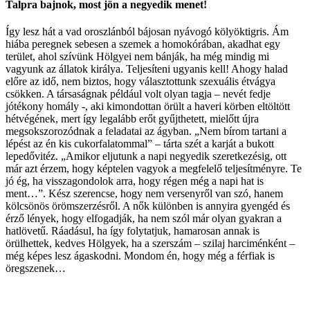
Talpra bajnok, most jön a negyedik menet!
Így lesz hát a vad oroszlánból bájosan nyávogó kölyöktigris. Ám
hiába peregnek sebesen a szemek a homokórában, akadhat egy
terület, ahol szívünk Hölgyei nem bánják, ha még mindig mi
vagyunk az állatok királya. Teljesíteni ugyanis kell! Ahogy halad
előre az idő, nem biztos, hogy választottunk szexuális étvágya
csökken. A társaságnak például volt olyan tagja – nevét fedje
jótékony homály -, aki kimondottan örült a haveri körben eltöltött
hétvégének, mert így legalább erőt gyűjthetett, mielőtt újra
megsokszorozódnak a feladatai az ágyban. „Nem bírom tartani a
lépést az én kis cukorfalatommal” – tárta szét a karját a bukott
lepedővitéz. „Amikor eljutunk a napi negyedik szeretkezésig, ott
már azt érzem, hogy képtelen vagyok a megfelelő teljesítményre. Te
jó ég, ha visszagondolok arra, hogy régen még a napi hat is
ment…”. Kész szerencse, hogy nem versenyről van szó, hanem
kölcsönös örömszerzésről. A nők különben is annyira gyengéd és
érző lények, hogy elfogadják, ha nem szól már olyan gyakran a
hatlövetű. Ráadásul, ha így folytatjuk, hamarosan annak is
örülhettek, kedves Hölgyek, ha a szerszám – szilaj harciménként –
még képes lesz ágaskodni. Mondom én, hogy még a férfiak is
öregszenek…