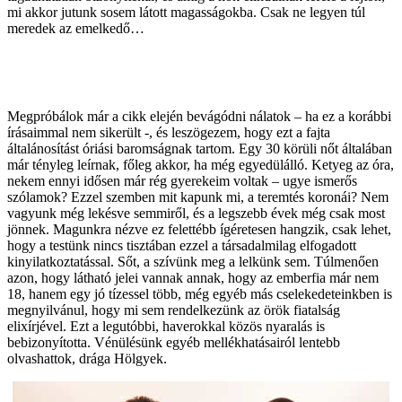
mi akkor jutunk sosem látott magasságokba. Csak ne legyen túl
meredek az emelkedő…
Megpróbálok már a cikk elején bevágódni nálatok – ha ez a korábbi
írásaimmal nem sikerült -, és leszögezem, hogy ezt a fajta
általánosítást óriási baromságnak tartom. Egy 30 körüli nőt általában
már tényleg leírnak, főleg akkor, ha még egyedülálló. Ketyeg az óra,
nekem ennyi idősen már rég gyerekeim voltak – ugye ismerős
szólamok? Ezzel szemben mit kapunk mi, a teremtés koronái? Nem
vagyunk még lekésve semmiről, és a legszebb évek még csak most
jönnek. Magunkra nézve ez felettébb ígéretesen hangzik, csak lehet,
hogy a testünk nincs tisztában ezzel a társadalmilag elfogadott
kinyilatkoztatással. Sőt, a szívünk meg a lelkünk sem. Túlmenően
azon, hogy látható jelei vannak annak, hogy az emberfia már nem
18, hanem egy jó tízessel több, még egyéb más cselekedeteinkben is
megnyilvánul, hogy mi sem rendelkezünk az örök fiatalság
elixírjével. Ezt a legutóbbi, haverokkal közös nyaralás is
bebizonyította. Vénülésünk egyéb mellékhatásairól lentebb
olvashattok, drága Hölgyek.