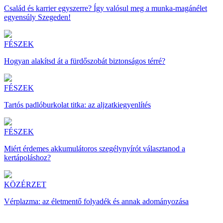
Család és karrier egyszerre? Így valósul meg a munka-magánélet
egyensúly Szegeden!
FÉSZEK
Hogyan alakítsd át a fürdőszobát biztonságos térré?
FÉSZEK
Tartós padlóburkolat titka: az aljzatkiegyenlítés
FÉSZEK
Miért érdemes akkumulátoros szegélynyírót választanod a
kertápoláshoz?
KÖZÉRZET
Vérplazma: az életmentő folyadék és annak adományozása