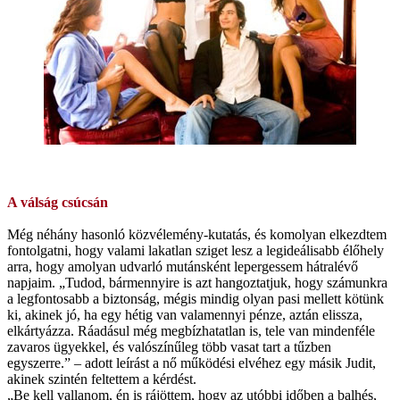
A válság csúcsán
Még néhány hasonló közvélemény-kutatás, és komolyan elkezdtem
fontolgatni, hogy valami lakatlan sziget lesz a legideálisabb élőhely
arra, hogy amolyan udvarló mutánsként lepergessem hátralévő
napjaim. „Tudod, bármennyire is azt hangoztatjuk, hogy számunkra
a legfontosabb a biztonság, mégis mindig olyan pasi mellett kötünk
ki, akinek jó, ha egy hétig van valamennyi pénze, aztán elissza,
elkártyázza. Ráadásul még megbízhatatlan is, tele van mindenféle
zavaros ügyekkel, és valószínűleg több vasat tart a tűzben
egyszerre.” – adott leírást a nő működési elvéhez egy másik Judit,
akinek szintén feltettem a kérdést.
„Be kell vallanom, én is rájöttem, hogy az utóbbi időben a balhés,