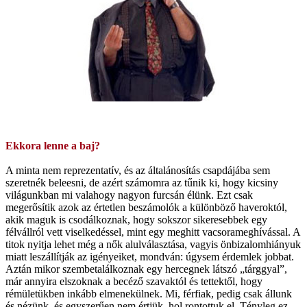
Ekkora lenne a baj?
A minta nem reprezentatív, és az általánosítás csapdájába sem
szeretnék beleesni, de azért számomra az tűnik ki, hogy kicsiny
világunkban mi valahogy nagyon furcsán élünk. Ezt csak
megerősítik azok az értetlen beszámolók a különböző haveroktól,
akik maguk is csodálkoznak, hogy sokszor sikeresebbek egy
félvállról vett viselkedéssel, mint egy meghitt vacsorameghívással. A
titok nyitja lehet még a nők alulválasztása, vagyis önbizalomhiányuk
miatt leszállítják az igényeiket, mondván: úgysem érdemlek jobbat.
Aztán mikor szembetalálkoznak egy hercegnek látszó „tárggyal”,
már annyira elszoknak a becéző szavaktól és tettektől, hogy
rémületükben inkább elmenekülnek. Mi, férfiak, pedig csak állunk
és nézünk, és egyszerűen nem értjük, hol rontottuk el. Tényleg ez