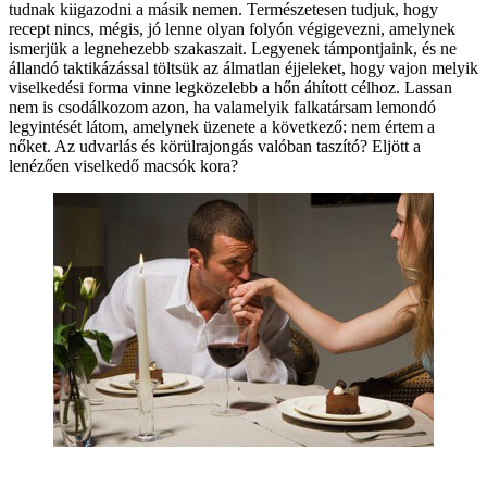
tudnak kiigazodni a másik nemen. Természetesen tudjuk, hogy
recept nincs, mégis, jó lenne olyan folyón végigevezni, amelynek
ismerjük a legnehezebb szakaszait. Legyenek támpontjaink, és ne
állandó taktikázással töltsük az álmatlan éjjeleket, hogy vajon melyik
viselkedési forma vinne legközelebb a hőn áhított célhoz. Lassan
nem is csodálkozom azon, ha valamelyik falkatársam lemondó
legyintését látom, amelynek üzenete a következő: nem értem a
nőket. Az udvarlás és körülrajongás valóban taszító? Eljött a
lenézően viselkedő macsók kora?