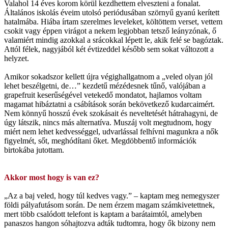
Valahol 14 éves korom körül kezdhettem elveszteni a fonalat.
Általános iskolás éveim utolsó periódusában szörnyű gyanú kerített
hatalmába. Hiába írtam szerelmes leveleket, költöttem verset, vettem
csokit vagy éppen virágot a nekem legjobban tetsző leányzónak, ő
valamiért mindig azokkal a srácokkal lépett le, akik felé se bagóztak.
Attól félek, nagyjából két évtizeddel később sem sokat változott a
helyzet.
Amikor sokadszor kellett újra végighallgatnom a „veled olyan jól
lehet beszélgetni, de…” kezdetű mézédesnek tűnő, valójában a
grapefruit keserűségével vetekedő mondatot, hajlamos voltam
magamat hibáztatni a csábítások során bekövetkező kudarcaimért.
Nem könnyű hosszú évek szokásait és neveltetését hátrahagyni, de
úgy látszik, nincs más alternatíva. Muszáj volt megtudnom, hogy
miért nem lehet kedvességgel, udvarlással felhívni magunkra a nők
figyelmét, sőt, meghódítani őket. Megdöbbentő információk
birtokába jutottam.
Akkor most hogy is van ez?
„Az a baj veled, hogy túl kedves vagy.” – kaptam meg nemegyszer
földi pályafutásom során. De nem érzem magam számkivetettnek,
mert több csalódott telefont is kaptam a barátaimtól, amelyben
panaszos hangon sóhajtozva adták tudtomra, hogy ők bizony nem