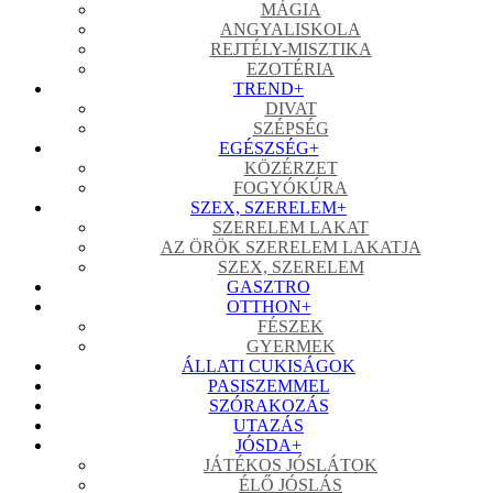
MÁGIA
ANGYALISKOLA
REJTÉLY-MISZTIKA
EZOTÉRIA
TREND
+
DIVAT
SZÉPSÉG
EGÉSZSÉG
+
KÖZÉRZET
FOGYÓKÚRA
SZEX, SZERELEM
+
SZERELEM LAKAT
AZ ÖRÖK SZERELEM LAKATJA
SZEX, SZERELEM
GASZTRO
OTTHON
+
FÉSZEK
GYERMEK
ÁLLATI CUKISÁGOK
PASISZEMMEL
SZÓRAKOZÁS
UTAZÁS
JÓSDA
+
JÁTÉKOS JÓSLÁTOK
ÉLŐ JÓSLÁS