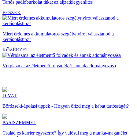
Tartós padlóburkolat titka: az aljzatkiegyenlítés
FÉSZEK
Miért érdemes akkumulátoros szegélynyírót választanod a
kertápoláshoz?
KÖZÉRZET
Vérplazma: az életmentő folyadék és annak adományozása
DIVAT
Bőrdzseki-ápolási tippek - Hogyan őrizd meg a kabát tartósságát?
PASISZEMMEL
Család és karrier egyszerre? Így valósul meg a munka-magánélet