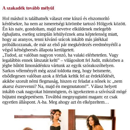
A szakadék tovább mélyül
Hol máshol is találhatnék választ eme kínzó és elszomorító
kérdésekre, ha nem az ismeretségi körömbe tartozó Hölgyek között.
Én kis naiv, gondoltam, majd nevetve elküldenek melegebb
éghajlatra, esetleg szimplán lehülyéznek ama képtelenség miatt,
hogy az aranyos, tenni kívánó srácok inkább más játékkal
próbálkozzanak, de már az első pár megkérdezés eredményétől a
végső kétségbeesés állapota kerülgetett.
„Tudod, az valóban nagyon vonzó, ha valaki elérhetetlen. Vagy
legalábbis ennek látszatát kelti” – világosított fel Judit, miközben a
jégbe hűtött limonádénkra vártunk az egyik szórakozóhelyen.
Sarkos véleményét még azzal toldotta meg, hogy beismerte,
elsődlegesen valóban azok a férfiak keltik fel az érdeklődését,
akikbe szorult némi flegmaság, hiszen ez feladat a nőnek is: „nem
akarsz észrevenni? Na, majd én megmutatom!”. Válasz helyett
inkább csak nagyokat hümmögtem, és igyekeztem a szívószál mögé
bújtatni meglepetésem. Továbbá megnyugtatni magam: ez csak
egyetlen álláspont. A-ha. Meg ahogy azt én elképzeltem…