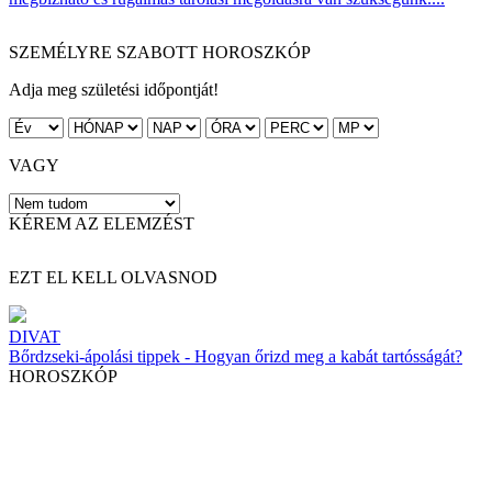
SZEMÉLYRE SZABOTT HOROSZKÓP
Adja meg születési időpontját!
VAGY
KÉREM AZ ELEMZÉST
EZT EL KELL OLVASNOD
DIVAT
Bőrdzseki-ápolási tippek - Hogyan őrizd meg a kabát tartósságát?
HOROSZKÓP