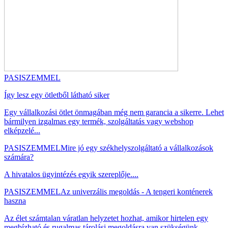
PASISZEMMEL
Így lesz egy ötletből látható siker
Egy vállalkozási ötlet önmagában még nem garancia a sikerre. Lehet
bármilyen izgalmas egy termék, szolgáltatás vagy webshop
elképzelé...
PASISZEMMEL
Mire jó egy székhelyszolgáltató a vállalkozások
számára?
A hivatalos ügyintézés egyik szereplője....
PASISZEMMEL
Az univerzális megoldás - A tengeri konténerek
haszna
Az élet számtalan váratlan helyzetet hozhat, amikor hirtelen egy
megbízható és rugalmas tárolási megoldásra van szükségünk....