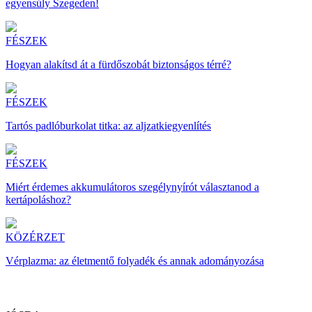
egyensúly Szegeden!
FÉSZEK
Hogyan alakítsd át a fürdőszobát biztonságos térré?
FÉSZEK
Tartós padlóburkolat titka: az aljzatkiegyenlítés
FÉSZEK
Miért érdemes akkumulátoros szegélynyírót választanod a
kertápoláshoz?
KÖZÉRZET
Vérplazma: az életmentő folyadék és annak adományozása