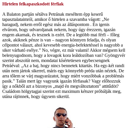
Hirtelen felkapaszkodott férfiak
A Balaton partján sétálva Petrának meséltem épp keserű
tapasztalataimról, amikor ő hirtelen a szavamba vágott: „Ne
haragudj, nekem erről egész más az álláspontom . Én igenis
elvárom, hogy udvaroljanak nekem, hogy úgy érezzem, igazán
engem akarnak, és tesznek is ezért. De a legtöbb mai férfi – főleg
azok, akiknek pénze is van – nagyon könnyen feladja, és olyan
célpontot választ, ahol kevesebb energia-befektetéssel is nagyobb a
siker várható esélye.” No, végre, ez már valami! Akkor mégsem kell
belenyugodnom, hogy a lovagok kora leáldozóban van? Gyöngyvér
szerint abszolút nem, mondatai kísértetiesen egybecsengnek
Petráéval: „Az a baj, hogy nincs bennetek kitartás. Ha egy-két randi
után nem jártok sikerrel, máris egy könnyebb préda után néztek. De
arra tőlem se várj magyarázatot, hogy miért vonzóbbak a problémás
pasik.” Talán mert így vagyunk igazán férfiasak? Vagy előhozzuk
így a nőkből azt a bizonyos „majd én megváltoztatom” attitűdöt?
Családom hölgytagjai szerint ezt maximum kétszer próbálják meg,
utána rájönnek, hogy úgysem sikerül.