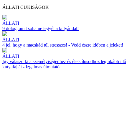
ÁLLATI CUKISÁGOK
ÁLLATI
9 dolog, amit soha ne tegyél a kutyáddal!
ÁLLATI
4 jel, hogy a macskád túl stresszes! - Vedd észre időben a jeleket!
ÁLLATI
Így válaszd ki a személyiségedhez és életstílusodhoz leginkább illő
kutyafajtát - Izgalmas útmutató