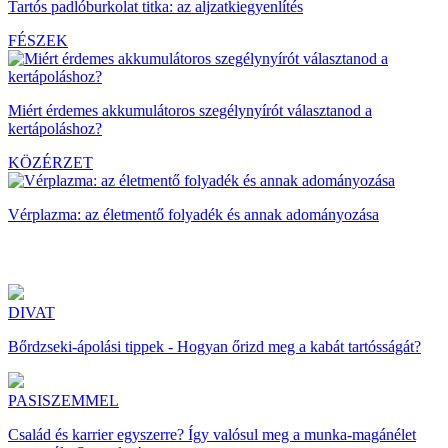
Tartós padlóburkolat titka: az aljzatkiegyenlítés
FÉSZEK
Miért érdemes akkumulátoros szegélynyírót választanod a
kertápoláshoz?
KÖZÉRZET
Vérplazma: az életmentő folyadék és annak adományozása
DIVAT
Bőrdzseki-ápolási tippek - Hogyan őrizd meg a kabát tartósságát?
PASISZEMMEL
Család és karrier egyszerre? Így valósul meg a munka-magánélet