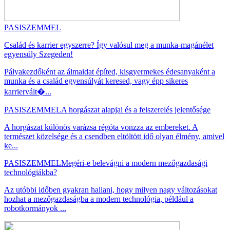
PASISZEMMEL
Család és karrier egyszerre? Így valósul meg a munka-magánélet
egyensúly Szegeden!
Pályakezdőként az álmaidat építed, kisgyermekes édesanyaként a
munka és a család egyensúlyát keresed, vagy épp sikeres
karriervált�...
PASISZEMMEL
A horgászat alapjai és a felszerelés jelentősége
A horgászat különös varázsa régóta vonzza az embereket. A
természet közelsége és a csendben eltöltött idő olyan élmény, amivel
ke...
PASISZEMMEL
Megéri-e belevágni a modern mezőgazdasági
technológiákba?
Az utóbbi időben gyakran hallani, hogy milyen nagy változásokat
hozhat a mezőgazdaságba a modern technológia, például a
robotkormányok ...