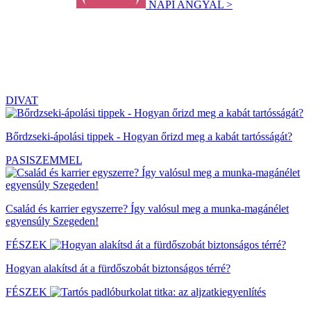
NAPI ANGYAL >
DIVAT
Bőrdzseki-ápolási tippek - Hogyan őrizd meg a kabát tartósságát?
PASISZEMMEL
Család és karrier egyszerre? Így valósul meg a munka-magánélet
egyensúly Szegeden!
FÉSZEK
Hogyan alakítsd át a fürdőszobát biztonságos térré?
FÉSZEK