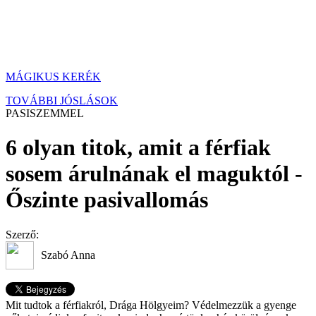
MÁGIKUS KERÉK
TOVÁBBI JÓSLÁSOK
PASISZEMMEL
6 olyan titok, amit a férfiak
sosem árulnának el maguktól -
Őszinte pasivallomás
Szerző:
Szabó Anna
Mit tudtok a férfiakról, Drága Hölgyeim? Védelmezzük a gyenge