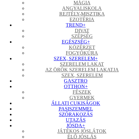
MÁGIA
ANGYALISKOLA
REJTÉLY-MISZTIKA
EZOTÉRIA
TREND
+
DIVAT
SZÉPSÉG
EGÉSZSÉG
+
KÖZÉRZET
FOGYÓKÚRA
SZEX, SZERELEM
+
SZERELEM LAKAT
AZ ÖRÖK SZERELEM LAKATJA
SZEX, SZERELEM
GASZTRO
OTTHON
+
FÉSZEK
GYERMEK
ÁLLATI CUKISÁGOK
PASISZEMMEL
SZÓRAKOZÁS
UTAZÁS
JÓSDA
+
JÁTÉKOS JÓSLÁTOK
ÉLŐ JÓSLÁS