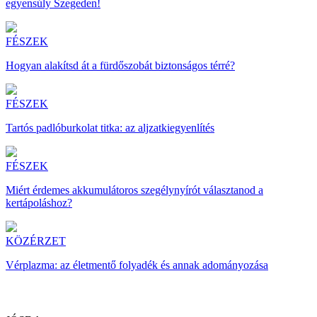
egyensúly Szegeden!
FÉSZEK
Hogyan alakítsd át a fürdőszobát biztonságos térré?
FÉSZEK
Tartós padlóburkolat titka: az aljzatkiegyenlítés
FÉSZEK
Miért érdemes akkumulátoros szegélynyírót választanod a
kertápoláshoz?
KÖZÉRZET
Vérplazma: az életmentő folyadék és annak adományozása