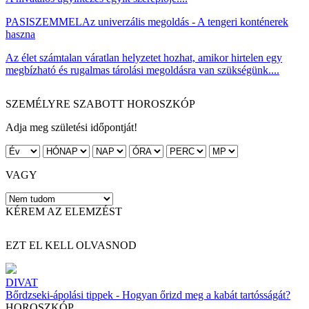
PASISZEMMEL
Az univerzális megoldás - A tengeri konténerek
haszna
Az élet számtalan váratlan helyzetet hozhat, amikor hirtelen egy
megbízható és rugalmas tárolási megoldásra van szükségünk....
SZEMÉLYRE SZABOTT HOROSZKÓP
Adja meg születési időpontját!
VAGY
KÉREM AZ ELEMZÉST
EZT EL KELL OLVASNOD
DIVAT
Bőrdzseki-ápolási tippek - Hogyan őrizd meg a kabát tartósságát?
HOROSZKÓP