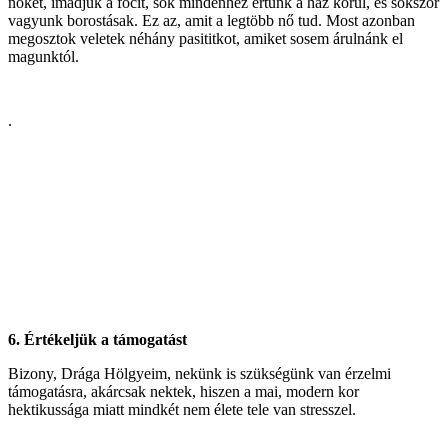
nőket, imádjuk a focit, sok mindenhez értünk a ház körül, és sokszor
vagyunk borostásak. Ez az, amit a legtöbb nő tud. Most azonban
megosztok veletek néhány pasititkot, amiket sosem árulnánk el
magunktól.
.
6. Értékeljük a támogatást
Bizony, Drága Hölgyeim, nekünk is szükségünk van érzelmi
támogatásra, akárcsak nektek, hiszen a mai, modern kor
hektikussága miatt mindkét nem élete tele van stresszel.