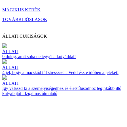
MÁGIKUS KERÉK
TOVÁBBI JÓSLÁSOK
ÁLLATI CUKISÁGOK
ÁLLATI
9 dolog, amit soha ne tegyél a kutyáddal!
ÁLLATI
4 jel, hogy a macskád túl stresszes! - Vedd észre időben a jeleket!
ÁLLATI
Így válaszd ki a személyiségedhez és életstílusodhoz leginkább illő
kutyafajtát - Izgalmas útmutató