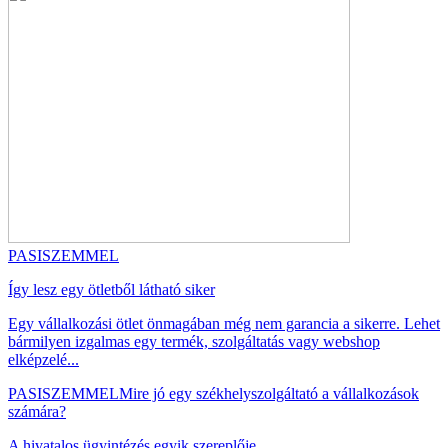
PASISZEMMEL
Így lesz egy ötletből látható siker
Egy vállalkozási ötlet önmagában még nem garancia a sikerre. Lehet
bármilyen izgalmas egy termék, szolgáltatás vagy webshop
elképzelé...
PASISZEMMEL
Mire jó egy székhelyszolgáltató a vállalkozások
számára?
A hivatalos ügyintézés egyik szereplője....