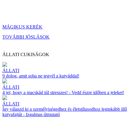
MÁGIKUS KERÉK
TOVÁBBI JÓSLÁSOK
ÁLLATI CUKISÁGOK
ÁLLATI
9 dolog, amit soha ne tegyél a kutyáddal!
ÁLLATI
4 jel, hogy a macskád túl stresszes! - Vedd észre időben a jeleket!
ÁLLATI
Így válaszd ki a személyiségedhez és életstílusodhoz leginkább illő
kutyafajtát - Izgalmas útmutató