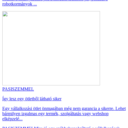
robotkormányok ...
PASISZEMMEL
Így lesz egy ötletből látható siker
Egy vállalkozási ötlet önmagában még nem garancia a sikerre. Lehet
bármilyen izgalmas egy termék, szolgáltatás vagy webshop
elképzelé...