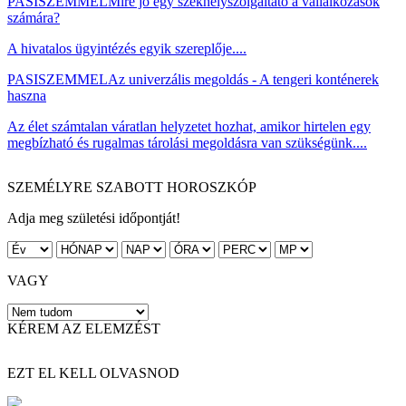
PASISZEMMEL
Mire jó egy székhelyszolgáltató a vállalkozások
számára?
A hivatalos ügyintézés egyik szereplője....
PASISZEMMEL
Az univerzális megoldás - A tengeri konténerek
haszna
Az élet számtalan váratlan helyzetet hozhat, amikor hirtelen egy
megbízható és rugalmas tárolási megoldásra van szükségünk....
SZEMÉLYRE SZABOTT HOROSZKÓP
Adja meg születési időpontját!
VAGY
KÉREM AZ ELEMZÉST
EZT EL KELL OLVASNOD