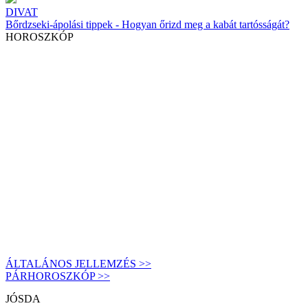
DIVAT
Bőrdzseki-ápolási tippek - Hogyan őrizd meg a kabát tartósságát?
HOROSZKÓP
ÁLTALÁNOS JELLEMZÉS >>
PÁRHOROSZKÓP >>
JÓSDA