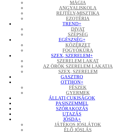
MÁGIA
ANGYALISKOLA
REJTÉLY-MISZTIKA
EZOTÉRIA
TREND
+
DIVAT
SZÉPSÉG
EGÉSZSÉG
+
KÖZÉRZET
FOGYÓKÚRA
SZEX, SZERELEM
+
SZERELEM LAKAT
AZ ÖRÖK SZERELEM LAKATJA
SZEX, SZERELEM
GASZTRO
OTTHON
+
FÉSZEK
GYERMEK
ÁLLATI CUKISÁGOK
PASISZEMMEL
SZÓRAKOZÁS
UTAZÁS
JÓSDA
+
JÁTÉKOS JÓSLÁTOK
ÉLŐ JÓSLÁS