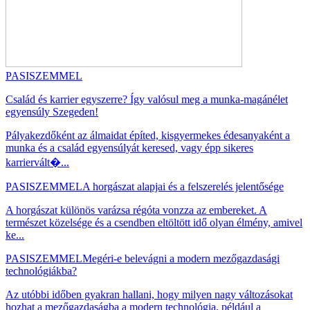
PASISZEMMEL
Család és karrier egyszerre? Így valósul meg a munka-magánélet
egyensúly Szegeden!
Pályakezdőként az álmaidat építed, kisgyermekes édesanyaként a
munka és a család egyensúlyát keresed, vagy épp sikeres
karriervált�...
PASISZEMMEL
A horgászat alapjai és a felszerelés jelentősége
A horgászat különös varázsa régóta vonzza az embereket. A
természet közelsége és a csendben eltöltött idő olyan élmény, amivel
ke...
PASISZEMMEL
Megéri-e belevágni a modern mezőgazdasági
technológiákba?
Az utóbbi időben gyakran hallani, hogy milyen nagy változásokat
hozhat a mezőgazdaságba a modern technológia, például a