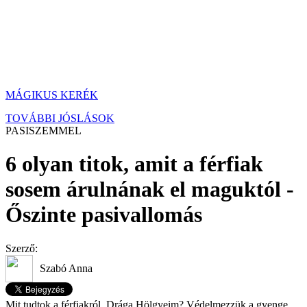
MÁGIKUS KERÉK
TOVÁBBI JÓSLÁSOK
PASISZEMMEL
6 olyan titok, amit a férfiak
sosem árulnának el maguktól -
Őszinte pasivallomás
Szerző:
Szabó Anna
Mit tudtok a férfiakról, Drága Hölgyeim? Védelmezzük a gyenge