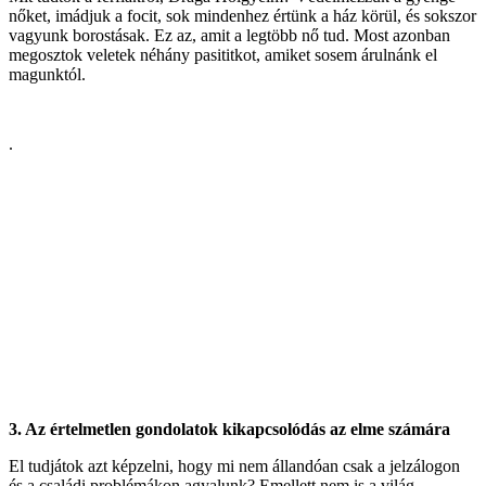
nőket, imádjuk a focit, sok mindenhez értünk a ház körül, és sokszor
vagyunk borostásak. Ez az, amit a legtöbb nő tud. Most azonban
megosztok veletek néhány pasititkot, amiket sosem árulnánk el
magunktól.
.
3. Az értelmetlen gondolatok kikapcsolódás az elme számára
El tudjátok azt képzelni, hogy mi nem állandóan csak a jelzálogon
és a családi problémákon agyalunk? Emellett nem is a világ