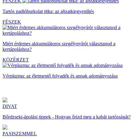
FÉSZEK
Tartós padlóburkolat titka: az aljzatkiegyenlítés
FÉSZEK
Miért érdemes akkumulátoros szegélynyírót választanod a
kertápoláshoz?
KÖZÉRZET
Vérplazma: az életmentő folyadék és annak adományozása
DIVAT
Bőrdzseki-ápolási tippek - Hogyan őrizd meg a kabát tartósságát?
PASISZEMMEL