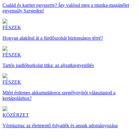
Család és karrier egyszerre? Így valósul meg a munka-magánélet
egyensúly Szegeden!
FÉSZEK
Hogyan alakítsd át a fürdőszobát biztonságos térré?
FÉSZEK
Tartós padlóburkolat titka: az aljzatkiegyenlítés
FÉSZEK
Miért érdemes akkumulátoros szegélynyírót választanod a
kertápoláshoz?
KÖZÉRZET
Vérplazma: az életmentő folyadék és annak adományozása