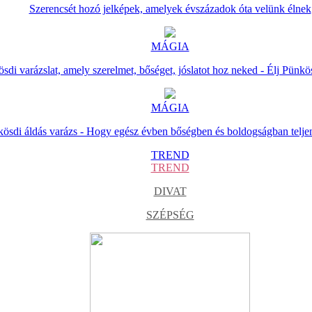
Szerencsét hozó jelképek, amelyek évszázadok óta velünk élnek
MÁGIA
sdi varázslat, amely szerelmet, bőséget, jóslatot hoz neked - Élj Pünkö
MÁGIA
ösdi áldás varázs - Hogy egész évben bőségben és boldogságban telje
TREND
TREND
DIVAT
SZÉPSÉG