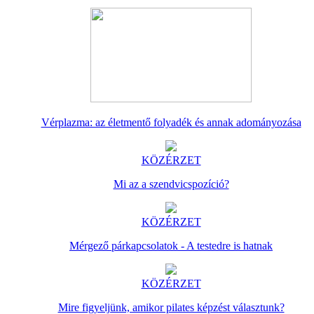
Vérplazma: az életmentő folyadék és annak adományozása
KÖZÉRZET
Mi az a szendvicspozíció?
KÖZÉRZET
Mérgező párkapcsolatok - A testedre is hatnak
KÖZÉRZET
Mire figyeljünk, amikor pilates képzést választunk?