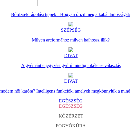
Bőrdzseki-ápolási tippek - Hogyan őrizd meg a kabát tartósságát
SZÉPSÉG
Milyen arcformához milyen hajhossz illik?
DIVAT
A gyémánt eljegyzési gyűrű mindig tökéletes választás
DIVAT
 modern női karóra? Intelligens funkciók, amelyek megkönnyítik a min
EGÉSZSÉG
EGÉSZSÉG
KÖZÉRZET
FOGYÓKÚRA