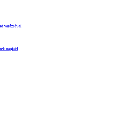
sd varázsával!
nek napjaid