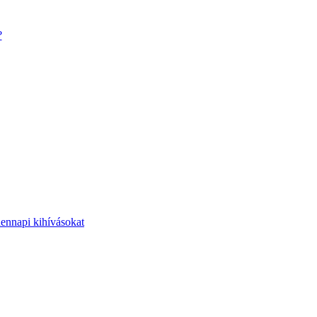
?
dennapi kihívásokat