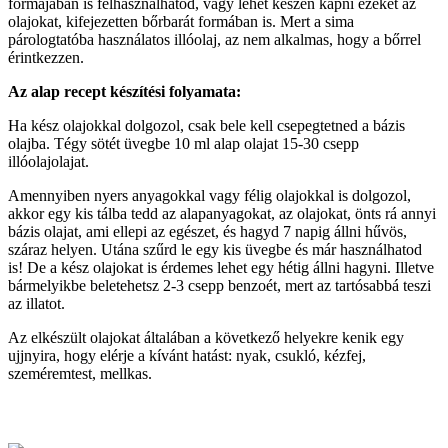
formájában is felhasználhatod, vagy lehet készen kapni ezeket az
olajokat, kifejezetten bőrbarát formában is. Mert a sima
párologtatóba használatos illóolaj, az nem alkalmas, hogy a bőrrel
érintkezzen.
Az alap recept készítési folyamata:
Ha kész olajokkal dolgozol, csak bele kell csepegtetned a bázis
olajba. Tégy sötét üvegbe 10 ml alap olajat 15-30 csepp
illóolajolajat.
Amennyiben nyers anyagokkal vagy félig olajokkal is dolgozol,
akkor egy kis tálba tedd az alapanyagokat, az olajokat, önts rá annyi
bázis olajat, ami ellepi az egészet, és hagyd 7 napig állni hűvös,
száraz helyen. Utána szűrd le egy kis üvegbe és már használhatod
is! De a kész olajokat is érdemes lehet egy hétig állni hagyni. Illetve
bármelyikbe beletehetsz 2-3 csepp benzoét, mert az tartósabbá teszi
az illatot.
Az elkészült olajokat általában a következő helyekre kenik egy
ujjnyira, hogy elérje a kívánt hatást: nyak, csukló, kézfej,
szeméremtest, mellkas.