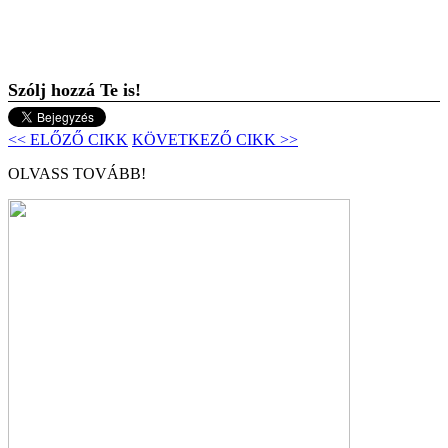
Szólj hozzá Te is!
<< ELŐZŐ CIKK
KÖVETKEZŐ CIKK >>
OLVASS TOVÁBB!