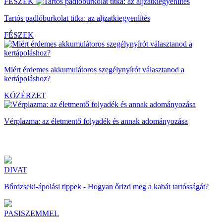
FÉSZEK
Tartós padlóburkolat titka: az aljzatkiegyenlítés
FÉSZEK
Miért érdemes akkumulátoros szegélynyírót választanod a
kertápoláshoz?
KÖZÉRZET
Vérplazma: az életmentő folyadék és annak adományozása
DIVAT
Bőrdzseki-ápolási tippek - Hogyan őrizd meg a kabát tartósságát?
PASISZEMMEL