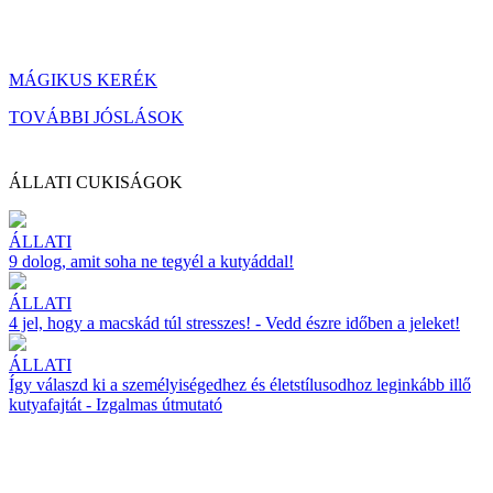
MÁGIKUS KERÉK
TOVÁBBI JÓSLÁSOK
ÁLLATI CUKISÁGOK
ÁLLATI
9 dolog, amit soha ne tegyél a kutyáddal!
ÁLLATI
4 jel, hogy a macskád túl stresszes! - Vedd észre időben a jeleket!
ÁLLATI
Így válaszd ki a személyiségedhez és életstílusodhoz leginkább illő
kutyafajtát - Izgalmas útmutató