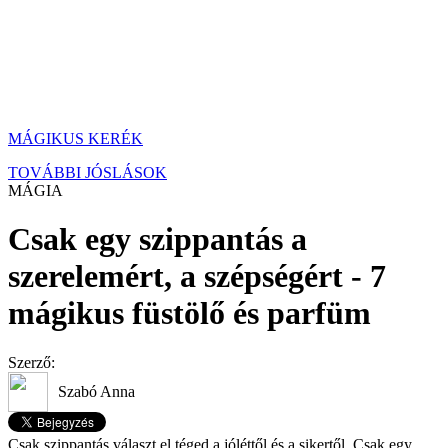
MÁGIKUS KERÉK
TOVÁBBI JÓSLÁSOK
MÁGIA
Csak egy szippantás a
szerelemért, a szépségért - 7
mágikus füstölő és parfüm
Szerző:
Szabó Anna
Csak szippantás választ el téged a jóléttől és a sikertől. Csak egy