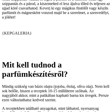
szippantás és a párod, a kiszemelted el lesz ájulva tőled és teljesen az
ujjad köré csavarhatod. Keverj ki egy mágikus füstölőt vagy készíts
parfümöt és mágnesként vonzod majd be a szerelmet, a szenvedélyt,
a jólétet!
{KEPGALERIA}
Mit kell tudnod a
parfümkészítésről?
Mindig szükség van bázis olajra (jojoba, étolaj, olíva olaj). Nem kell
sok belőle, hiszen a receptek 10-15 milliliterre szólnak. Az
nagyjából akkor, mint a patikában kapható barna kis üvegek. Persze
ezen változtathatsz kedved szerint.
A receptekben található anyagokat, mint láthatod, nyersanyag