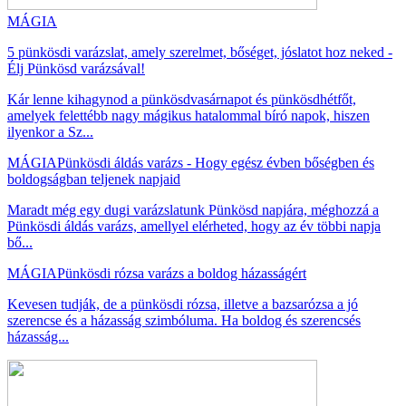
MÁGIA
5 pünkösdi varázslat, amely szerelmet, bőséget, jóslatot hoz neked -
Élj Pünkösd varázsával!
Kár lenne kihagynod a pünkösdvasárnapot és pünkösdhétfőt,
amelyek felettébb nagy mágikus hatalommal bíró napok, hiszen
ilyenkor a Sz...
MÁGIA
Pünkösdi áldás varázs - Hogy egész évben bőségben és
boldogságban teljenek napjaid
Maradt még egy dugi varázslatunk Pünkösd napjára, méghozzá a
Pünkösdi áldás varázs, amellyel elérheted, hogy az év többi napja
bő...
MÁGIA
Pünkösdi rózsa varázs a boldog házasságért
Kevesen tudják, de a pünkösdi rózsa, illetve a bazsarózsa a jó
szerencse és a házasság szimbóluma. Ha boldog és szerencsés
házasság...