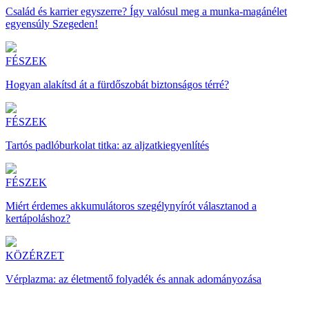
Család és karrier egyszerre? Így valósul meg a munka-magánélet
egyensúly Szegeden!
FÉSZEK
Hogyan alakítsd át a fürdőszobát biztonságos térré?
FÉSZEK
Tartós padlóburkolat titka: az aljzatkiegyenlítés
FÉSZEK
Miért érdemes akkumulátoros szegélynyírót választanod a
kertápoláshoz?
KÖZÉRZET
Vérplazma: az életmentő folyadék és annak adományozása