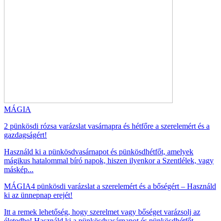
MÁGIA
2 pünkösdi rózsa varázslat vasárnapra és hétfőre a szerelemért és a
gazdagságért!
Használd ki a pünkösdvasárnapot és pünkösdhétfőt, amelyek
mágikus hatalommal bíró napok, hiszen ilyenkor a Szentlélek, vagy
máskép...
MÁGIA
4 pünkösdi varázslat a szerelemért és a bőségért – Használd
ki az ünnepnap erejét!
Itt a remek lehetőség, hogy szerelmet vagy bőséget varázsolj az
életedbe! Használd ki a pünkösdvasárnapot és pünkösdhétfőt,