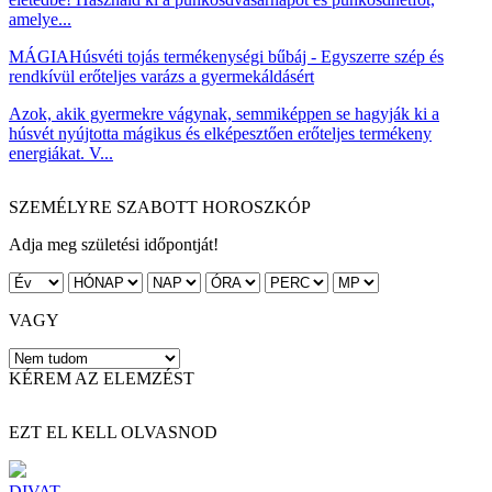
amelye...
MÁGIA
Húsvéti tojás termékenységi bűbáj - Egyszerre szép és
rendkívül erőteljes varázs a gyermekáldásért
Azok, akik gyermekre vágynak, semmiképpen se hagyják ki a
húsvét nyújtotta mágikus és elképesztően erőteljes termékeny
energiákat. V...
SZEMÉLYRE SZABOTT HOROSZKÓP
Adja meg születési időpontját!
VAGY
KÉREM AZ ELEMZÉST
EZT EL KELL OLVASNOD
DIVAT