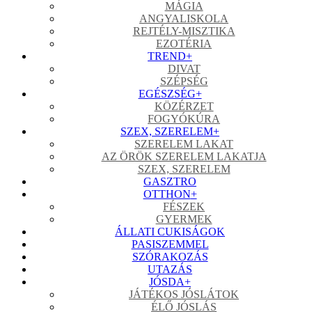
MÁGIA
ANGYALISKOLA
REJTÉLY-MISZTIKA
EZOTÉRIA
TREND
+
DIVAT
SZÉPSÉG
EGÉSZSÉG
+
KÖZÉRZET
FOGYÓKÚRA
SZEX, SZERELEM
+
SZERELEM LAKAT
AZ ÖRÖK SZERELEM LAKATJA
SZEX, SZERELEM
GASZTRO
OTTHON
+
FÉSZEK
GYERMEK
ÁLLATI CUKISÁGOK
PASISZEMMEL
SZÓRAKOZÁS
UTAZÁS
JÓSDA
+
JÁTÉKOS JÓSLÁTOK
ÉLŐ JÓSLÁS